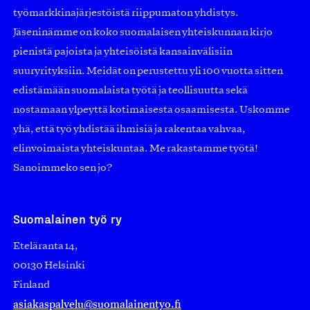
työmarkkinajärjestöistä riippumaton yhdistys.
Jäseninämme on koko suomalaisen yhteiskunnan kirjo
pienistä pajoista ja yhteisöistä kansainvälisiin
suuryrityksiin. Meidät on perustettu yli 100 vuotta sitten
edistämään suomalaista työtä ja teollisuutta sekä
nostamaan ylpeyttä kotimaisesta osaamisesta. Uskomme
yhä, että työ yhdistää ihmisiä ja rakentaa vahvaa,
elinvoimaista yhteiskuntaa. Me rakastamme työtä!
Sanoimmeko sen jo?
Suomalainen työ ry
Eteläranta 14,
00130 Helsinki
Finland
asiakaspalvelu@suomalainentyo.fi