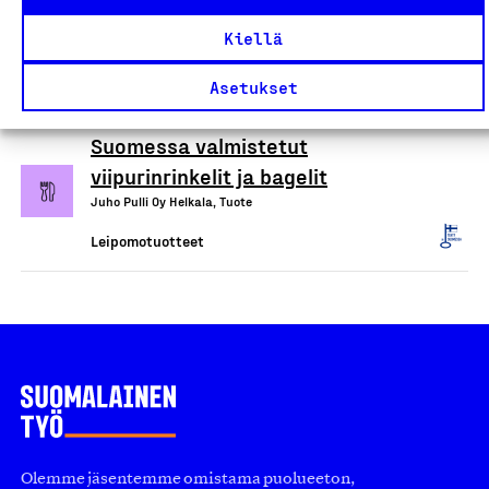
leivonnaiset ja välipalat
Kiellä
Mr. Feel Good Oy, Tuote
Leipomotuotteet
Asetukset
Suomessa valmistetut
viipurinrinkelit ja bagelit
Juho Pulli Oy Helkala, Tuote
Leipomotuotteet
Olemme jäsentemme omistama puolueeton,