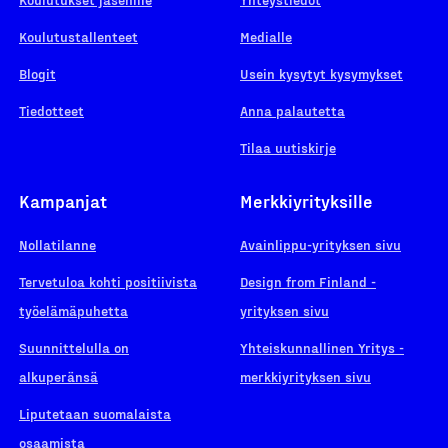
Koulutustallenteet
Medialle
Blogit
Usein kysytyt kysymykset
Tiedotteet
Anna palautetta
Tilaa uutiskirje
Kampanjat
Merkkiyrityksille
Nollatilanne
Avainlippu-yrityksen sivu
Tervetuloa kohti positiivista
Design from Finland -
työelämäpuhetta
yrityksen sivu
Suunnittelulla on
Yhteiskunnallinen Yritys -
alkuperänsä
merkkiyrityksen sivu
Liputetaan suomalaista
osaamista