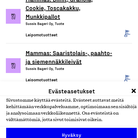
Cookie, Toscakakku,
Munkkipallot
Sussis Bageri Oy, Tuote
Leipomotuotteet
Mammas: Saaristolais-, paahto-
ja siemennäkkileivät
Sussis Bageri Oy, Tuote
Leipomotuotteet
Evästeasetukset
Mini-churro leivonnaiset
Sivustomme käyttää evästeitä. Evästeet auttavat meitä
Mr. Feel Good Oy, Tuote
kehittämään verkkopalveluamme, optimoimaan sen sisältöjä
ja analysoimaan verkkoliikennettä. Osa evästeistä on
Leipomotuotteet
välttämättömiä, jotta sivut toimisivat oikein.
Suolaiset ja makeat
Hyväksy