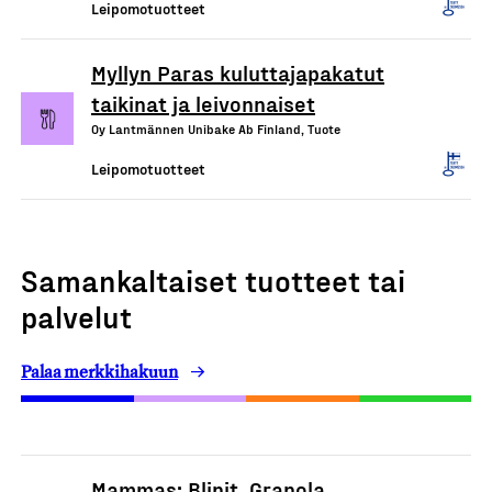
Leipomotuotteet
Myllyn Paras kuluttajapakatut
taikinat ja leivonnaiset
Oy Lantmännen Unibake Ab Finland, Tuote
Leipomotuotteet
Samankaltaiset tuotteet tai
palvelut
Palaa merkkihakuun
Mammas: Blinit, Granola,