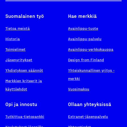
Suomalainen työ
Hae merkkiä
Tietoa meistä
Avainlippu-tuote
Historia
Avainlippu-palvelu
Toimielimet
Avainlippu-verkkokauppa
Jäsenyritykset
Design from Finland
Yhdistyksen säännöt
Yhteiskunnallinen yritys -
merkki
Merkkien kriteerit ja
käyttöehdot
Vuosimaksu
Opi ja innostu
Ollaan yhteyksissä
Tutkittua-tietopankki
Extranet-jäsenpalvelu
Koulutukset jäsenille
Yhteystiedot