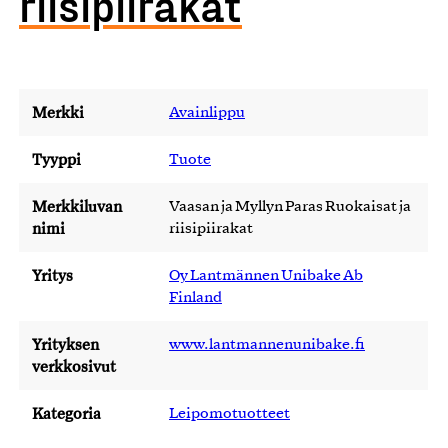
riisipiirakat
Merkki
Avainlippu
Tyyppi
Tuote
Merkkiluvan
Vaasan ja Myllyn Paras Ruokaisat ja
nimi
riisipiirakat
Yritys
Oy Lantmännen Unibake Ab
Finland
Yrityksen
www.lantmannenunibake.fi
verkkosivut
Kategoria
Leipomotuotteet