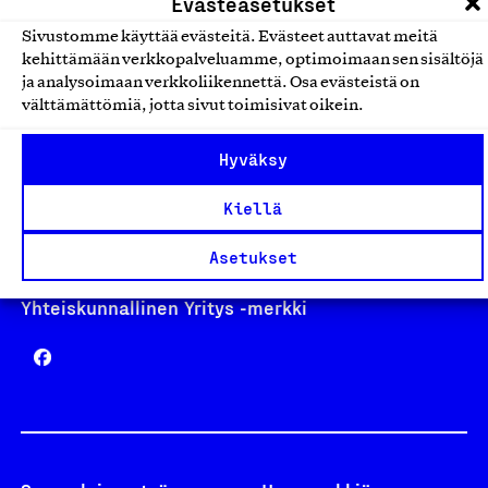
Evästeasetukset
Sivustomme käyttää evästeitä. Evästeet auttavat meitä
kehittämään verkkopalveluamme, optimoimaan sen sisältöjä
Avainlippu
ja analysoimaan verkkoliikennettä. Osa evästeistä on
välttämättömiä, jotta sivut toimisivat oikein.
Hyväksy
Design From Finland
Kiellä
Asetukset
Yhteiskunnallinen Yritys -merkki