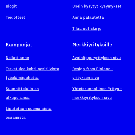
Blogit
Usein kysytyt kysymykset
Tiedotteet
Anna palautetta
Tilaa uutiskirje
Kampanjat
Merkkiyrityksille
Nollatilanne
Avainlippu-yrityksen sivu
Tervetuloa kohti positiivista
Design from Finland -
työelämäpuhetta
yrityksen sivu
Suunnittelulla on
Yhteiskunnallinen Yritys -
alkuperänsä
merkkiyrityksen sivu
Liputetaan suomalaista
osaamista