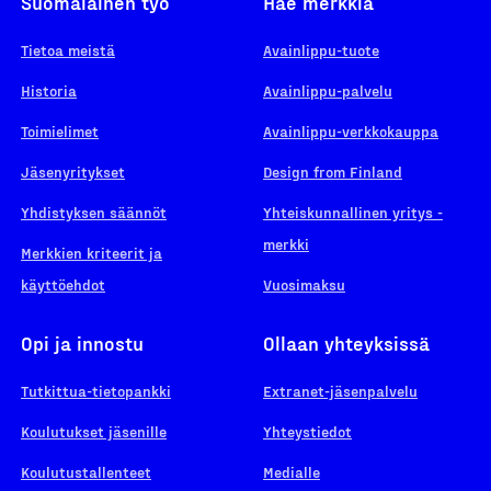
Suomalainen työ
Hae merkkiä
Tietoa meistä
Avainlippu-tuote
Historia
Avainlippu-palvelu
Toimielimet
Avainlippu-verkkokauppa
Jäsenyritykset
Design from Finland
Yhdistyksen säännöt
Yhteiskunnallinen yritys -
merkki
Merkkien kriteerit ja
käyttöehdot
Vuosimaksu
Opi ja innostu
Ollaan yhteyksissä
Tutkittua-tietopankki
Extranet-jäsenpalvelu
Koulutukset jäsenille
Yhteystiedot
Koulutustallenteet
Medialle