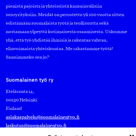
pienistä pajoista ja yhteisöistä kansainvälisiin
suuryrityksiin. Meidät on perustettu yli 100 vuotta sitten
edistämään suomalaista työtä ja teollisuutta sekä
nostamaan ylpeyttä kotimaisesta osaamisesta. Uskomme
yhä, että työ yhdistää ihmisiä ja rakentaa vahvaa,
elinvoimaista yhteiskuntaa. Me rakastamme työtä!
Sanoimmeko sen jo?
Suomalainen työ ry
Eteläranta 14,
00130 Helsinki
Finland
asiakaspalvelu@suomalainentyo.fi
laskutus@suomalainentyo.fi