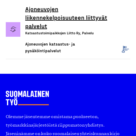
Ajoneuvojen
liikennekelpoisuuteen liittyvät
palvelut
Katsastustoimipaikkojen Liitto Ry, Palvelu
Ajoneuvojen katsastus- ja
pysäköintipalvelut
Olemme jäsentemme omistama puolueeton,
työmarkkinajärjestöistä riippumaton yhdistys.
Jäseninämme on koko suomalaisen yhteiskunnan kirjo