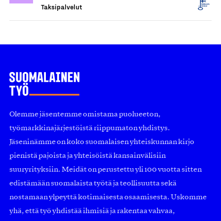
Taksipalvelut
Olemme jäsentemme omistama puolueeton,
työmarkkinajärjestöistä riippumaton yhdistys.
Jäseninämme on koko suomalaisen yhteiskunnan kirjo
pienistä pajoista ja yhteisöistä kansainvälisiin
suuryrityksiin. Meidät on perustettu yli 100 vuotta sitten
edistämään suomalaista työtä ja teollisuutta sekä
nostamaan ylpeyttä kotimaisesta osaamisesta. Uskomme
yhä, että työ yhdistää ihmisiä ja rakentaa vahvaa,