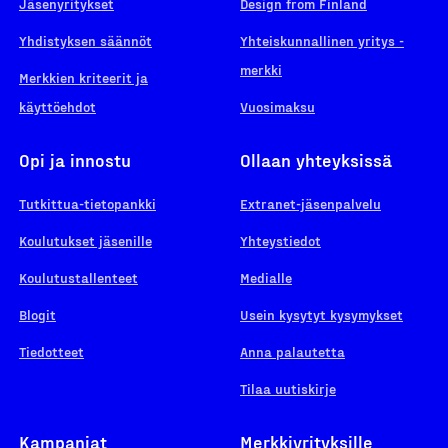
Jäsenyritykset
Design from Finland
Yhdistyksen säännöt
Yhteiskunnallinen yritys -
merkki
Merkkien kriteerit ja
käyttöehdot
Vuosimaksu
Opi ja innostu
Ollaan yhteyksissä
Tutkittua-tietopankki
Extranet-jäsenpalvelu
Koulutukset jäsenille
Yhteystiedot
Koulutustallenteet
Medialle
Blogit
Usein kysytyt kysymykset
Tiedotteet
Anna palautetta
Tilaa uutiskirje
Kampanjat
Merkkiyrityksille