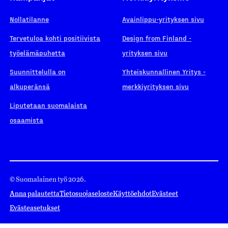
Nollatilanne
Avainlippu-yrityksen sivu
Tervetuloa kohti positiivista
Design from Finland -
työelämäpuhetta
yrityksen sivu
Suunnittelulla on
Yhteiskunnallinen Yritys -
alkuperänsä
merkkiyrityksen sivu
Liputetaan suomalaista
osaamista
© Suomalainen työ 2026.
Anna palautetta
Tietosuojaseloste
Käyttöehdot
Evästeet
Evästeasetukset