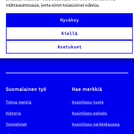
välttämättömiä, jotta sivut toimisivat oikein.
Design From Finland
Hyväksy
Kiellä
Yhteiskunnallinen Yritys -merkki
Asetukset
Suomalainen työ
Hae merkkiä
Tietoa meistä
Avainlippu-tuote
Historia
Avainlippu-palvelu
Toimielimet
Avainlippu-verkkokauppa