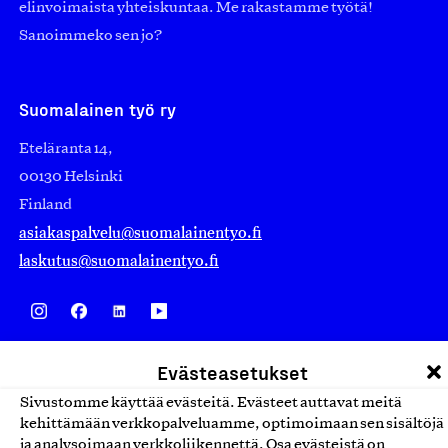
elinvoimaista yhteiskuntaa. Me rakastamme työtä!
Sanoimmeko sen jo?
Suomalainen työ ry
Eteläranta 14,
00130 Helsinki
Finland
asiakaspalvelu@suomalainentyo.fi
laskutus@suomalainentyo.fi
Avainlippu
Evästeasetukset
Sivustomme käyttää evästeitä. Evästeet auttavat meitä
kehittämään verkkopalveluamme, optimoimaan sen sisältöjä
ja analysoimaan verkkoliikennettä. Osa evästeistä on