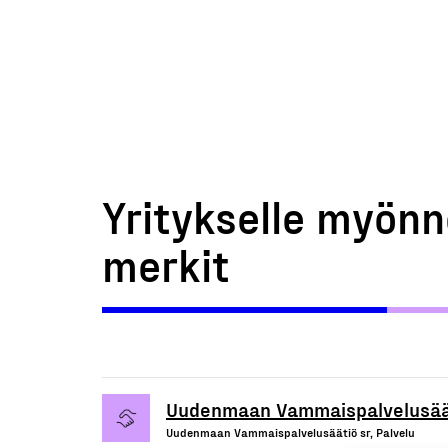
Yritykselle myönn
merkit
Uudenmaan Vammaispalvelusää
Uudenmaan Vammaispalvelusäätiö sr, Palvelu