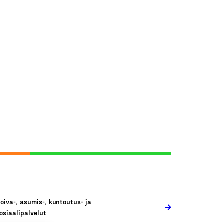
oiva-, asumis-, kuntoutus- ja
osiaalipalvelut