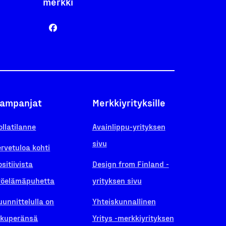
merkki
ampanjat
Merkkiyrityksille
ollatilanne
Avainlippu-yrityksen
sivu
ervetuloa kohti
ositiivista
Design from Finland -
yöelämäpuhetta
yrityksen sivu
uunnittelulla on
Yhteiskunnallinen
lkuperänsä
Yritys -merkkiyrityksen