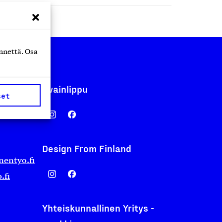
nnettä. Osa
Avainlippu
set
Design From Finland
nentyo.fi
.fi
Yhteiskunnallinen Yritys -