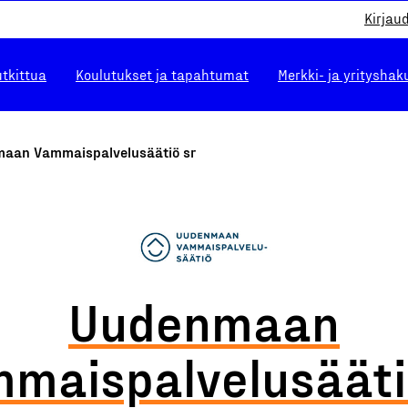
Kirjau
utkittua
Koulutukset ja tapahtumat
Merkki- ja yrityshak
aan Vammaispalvelusäätiö sr
Uudenmaan
maispalvelusääti