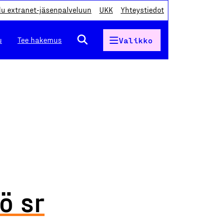
du extranet-jäsenpalveluun
UKK
Yhteystiedot
u
Tee hakemus
Valikko
ö sr