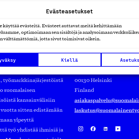
Evästeasetukset
käyttää evästeitä. Evästeet auttavat meitä kehittämään
luamme, optimoimaan sen sisältöjä ja analysoimaan verkkoliike
n välttämättömiä, jotta sivut toimisivat oikein.
Suomalainen työ ry
yväksy
Kiellä
Asetuk
Eteläranta 14,
työmarkkinajärjestöistä
00130 Helsinki
ko suomalaisen
Finland
asiakaspalvelu@suomalai
isöistä kansainvälisiin
laskutus@suomalainentyo
0 vuotta sitten edistämään
amaan ylpeyttä
ä työ yhdistää ihmisiä ja