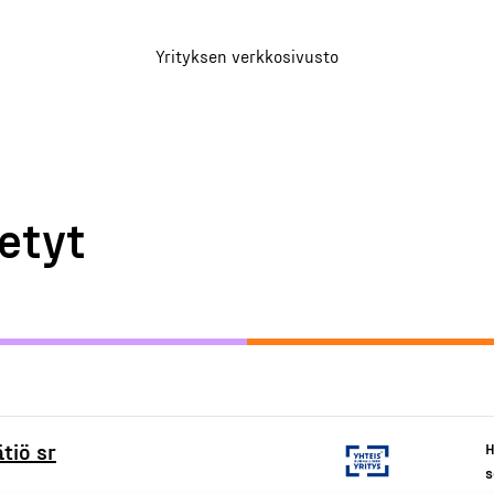
Yrityksen verkkosivusto
etyt
tiö sr
H
s