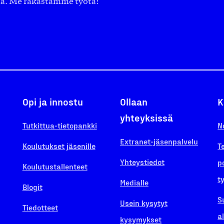
aa. Me rakastamme työtä!
Opi ja innostu
Ollaan
K
yhteyksissä
Tutkittua-tietopankki
N
Extranet-jäsenpalvelu
Koulutukset jäsenille
T
Yhteystiedot
p
Koulutustallenteet
t
Medialle
Blogit
S
Usein kysytyt
Tiedotteet
a
kysymykset