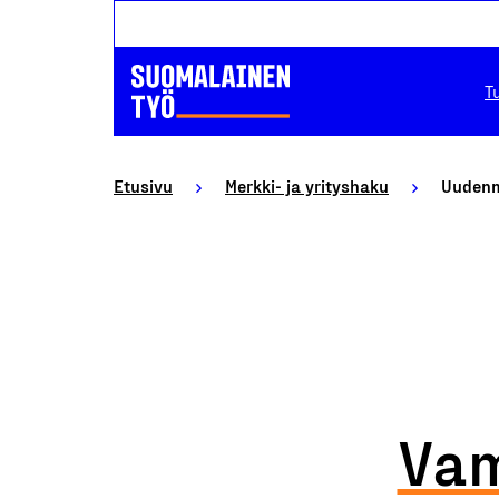
T
Etusivu
Merkki- ja yrityshaku
Uudenm
Vam