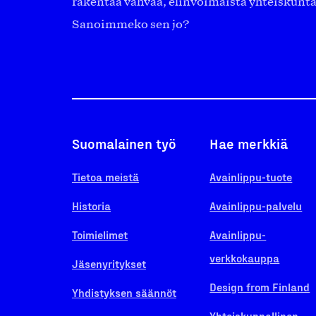
rakentaa vahvaa, elinvoimaista yhteiskunt
Sanoimmeko sen jo?
Suomalainen työ
Hae merkkiä
Tietoa meistä
Avainlippu-tuote
Historia
Avainlippu-palvelu
Toimielimet
Avainlippu-
verkkokauppa
Jäsenyritykset
Design from Finland
Yhdistyksen säännöt
Yhteiskunnallinen