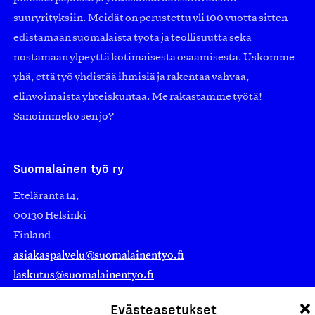
suuryrityksiin. Meidät on perustettu yli 100 vuotta sitten
edistämään suomalaista työtä ja teollisuutta sekä
nostamaan ylpeyttä kotimaisesta osaamisesta. Uskomme
yhä, että työ yhdistää ihmisiä ja rakentaa vahvaa,
elinvoimaista yhteiskuntaa. Me rakastamme työtä!
Sanoimmeko sen jo?
Suomalainen työ ry
Eteläranta 14,
00130 Helsinki
Finland
asiakaspalvelu@suomalainentyo.fi
laskutus@suomalainentyo.fi
Evästeasetukset