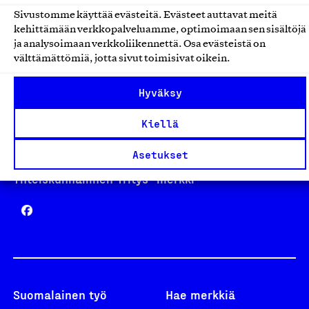
Sivustomme käyttää evästeitä. Evästeet auttavat meitä
kehittämään verkkopalveluamme, optimoimaan sen sisältöjä
Avainlippu
ja analysoimaan verkkoliikennettä. Osa evästeistä on
välttämättömiä, jotta sivut toimisivat oikein.
Hyväksy
Design From Finland
Kiellä
Asetukset
Yhteiskunnallinen Yritys -merkki
Suomalainen työ
Hae merkkiä