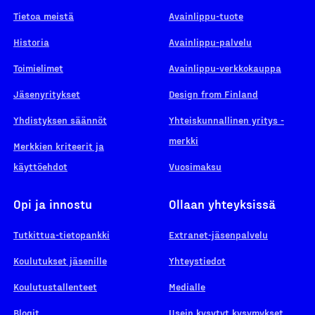
Tietoa meistä
Avainlippu-tuote
Historia
Avainlippu-palvelu
Toimielimet
Avainlippu-verkkokauppa
Jäsenyritykset
Design from Finland
Yhdistyksen säännöt
Yhteiskunnallinen yritys -
merkki
Merkkien kriteerit ja
käyttöehdot
Vuosimaksu
Opi ja innostu
Ollaan yhteyksissä
Tutkittua-tietopankki
Extranet-jäsenpalvelu
Koulutukset jäsenille
Yhteystiedot
Koulutustallenteet
Medialle
Blogit
Usein kysytyt kysymykset