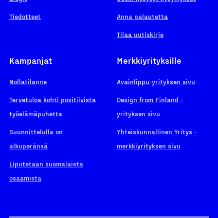
Tiedotteet
Anna palautetta
Tilaa uutiskirje
Kampanjat
Merkkiyrityksille
Nollatilanne
Avainlippu-yrityksen sivu
Tervetuloa kohti positiivista
Design from Finland -
työelämäpuhetta
yrityksen sivu
Suunnittelulla on
Yhteiskunnallinen Yritys -
alkuperänsä
merkkiyrityksen sivu
Liputetaan suomalaista
osaamista