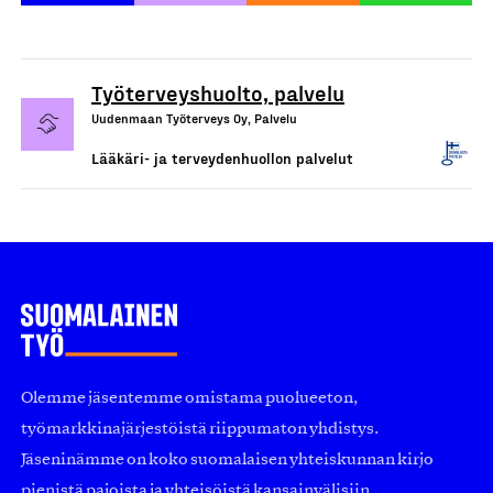
Työterveyshuolto, palvelu
Uudenmaan Työterveys Oy, Palvelu
Lääkäri- ja terveydenhuollon palvelut
Olemme jäsentemme omistama puolueeton,
työmarkkinajärjestöistä riippumaton yhdistys.
Jäseninämme on koko suomalaisen yhteiskunnan kirjo
pienistä pajoista ja yhteisöistä kansainvälisiin