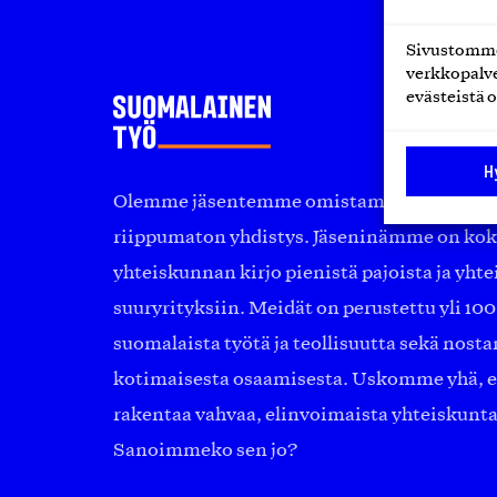
Sivustomme 
verkkopalve
evästeistä o
H
Olemme jäsentemme omistama puolueeton, 
riippumaton yhdistys. Jäseninämme on ko
yhteiskunnan kirjo pienistä pajoista ja yhte
suuryrityksiin. Meidät on perustettu yli 10
suomalaista työtä ja teollisuutta sekä nost
kotimaisesta osaamisesta. Uskomme yhä, ett
rakentaa vahvaa, elinvoimaista yhteiskunt
Sanoimmeko sen jo?