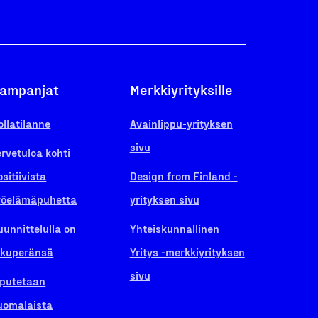
ampanjat
Merkkiyrityksille
ollatilanne
Avainlippu-yrityksen
sivu
ervetuloa kohti
ositiivista
Design from Finland -
yöelämäpuhetta
yrityksen sivu
uunnittelulla on
Yhteiskunnallinen
lkuperänsä
Yritys -merkkiyrityksen
sivu
iputetaan
uomalaista