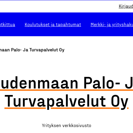
Kirjau
utkittua
Koulutukset ja tapahtumat
Merkki- ja yrityshak
aan Palo- Ja Turvapalvelut Oy
udenmaan Palo- 
Turvapalvelut Oy
Yrityksen verkkosivusto