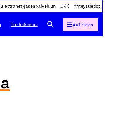
du extranet-jäsenpalveluun
UKK
Yhteystiedot
u
Tee hakemus
Valikko
Ja