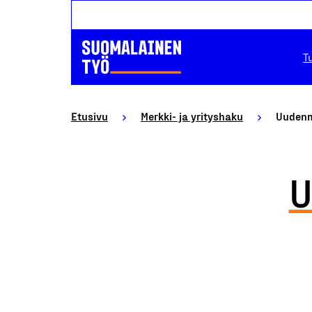
T
Etusivu
Merkki- ja yrityshaku
Uudenm
U