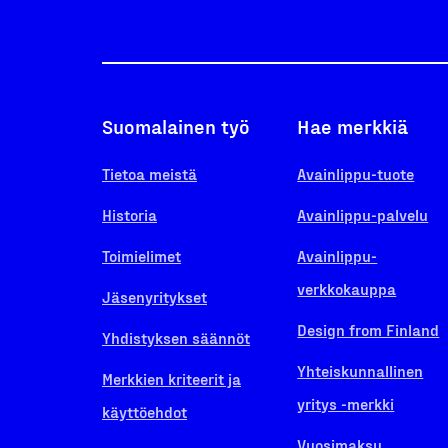
Suomalainen työ
Hae merkkiä
Tietoa meistä
Avainlippu-tuote
Historia
Avainlippu-palvelu
Toimielimet
Avainlippu-
verkkokauppa
Jäsenyritykset
Design from Finland
Yhdistyksen säännöt
Yhteiskunnallinen
Merkkien kriteerit ja
yritys -merkki
käyttöehdot
Vuosimaksu