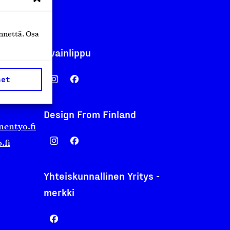
nnettä. Osa
Avainlippu
set
Design From Finland
nentyo.fi
.fi
Yhteiskunnallinen Yritys -
merkki