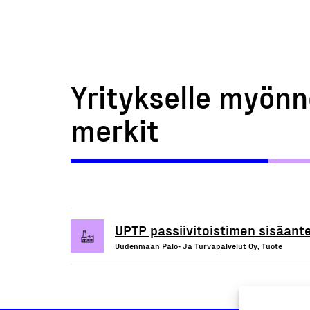
Yritykselle myönn
merkit
UPTP passiivitoistimen sisäan
Uudenmaan Palo- Ja Turvapalvelut Oy, Tuote