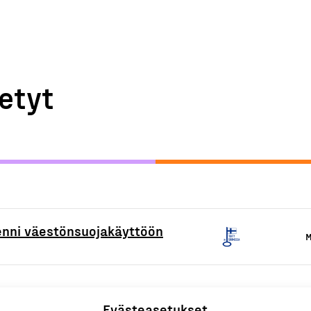
etyt
tenni väestönsuojakäyttöön
M
Evästeasetukset