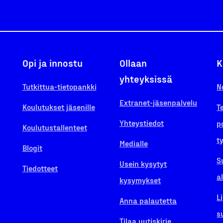
Opi ja innostu
Ollaan
K
yhteyksissä
Tutkittua-tietopankki
N
Extranet-jäsenpalvelu
Koulutukset jäsenille
T
Yhteystiedot
p
Koulutustallenteet
t
Medialle
Blogit
S
Usein kysytyt
Tiedotteet
a
kysymykset
L
Anna palautetta
s
Tilaa uutiskirje