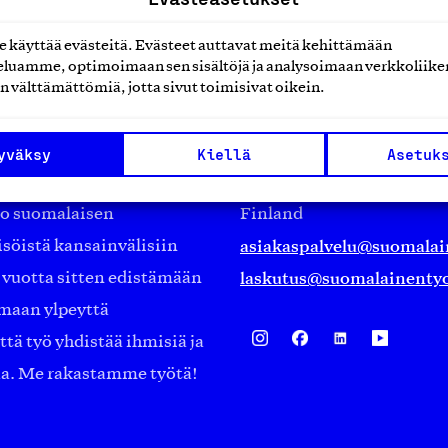
käyttää evästeitä. Evästeet auttavat meitä kehittämään
luamme, optimoimaan sen sisältöjä ja analysoimaan verkkoliike
n välttämättömiä, jotta sivut toimisivat oikein.
Suomalainen työ ry
Eteläranta 14,
yväksy
Kiellä
Asetuk
työmarkkinajärjestöistä
00130 Helsinki
ko suomalaisen
Finland
asiakaspalvelu@suomalai
isöistä kansainvälisiin
laskutus@suomalainentyo
0 vuotta sitten edistämään
amaan ylpeyttä
ä työ yhdistää ihmisiä ja
aa. Me rakastamme työtä!