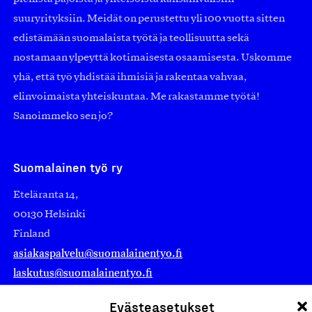
suuryrityksiin. Meidät on perustettu yli 100 vuotta sitten
edistämään suomalaista työtä ja teollisuutta sekä
nostamaan ylpeyttä kotimaisesta osaamisesta. Uskomme
yhä, että työ yhdistää ihmisiä ja rakentaa vahvaa,
elinvoimaista yhteiskuntaa. Me rakastamme työtä!
Sanoimmeko sen jo?
Suomalainen työ ry
Eteläranta 14,
00130 Helsinki
Finland
asiakaspalvelu@suomalainentyo.fi
laskutus@suomalainentyo.fi
Evästeasetukset