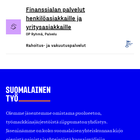
Finanssialan palvelut
henkilöasiakkaille ja
yritysasiakkaille
OP Ryhmä, Palvelu
Rahoitus- ja vakuutuspalvelut
Olemme jäsentemme omistama puolueeton,
työmarkkinajärjestöistä riippumaton yhdistys.
Jäseninämme on koko suomalaisen yhteiskunnan kirjo
pienistä pajoista ja yhteisöistä kansainvälisiin