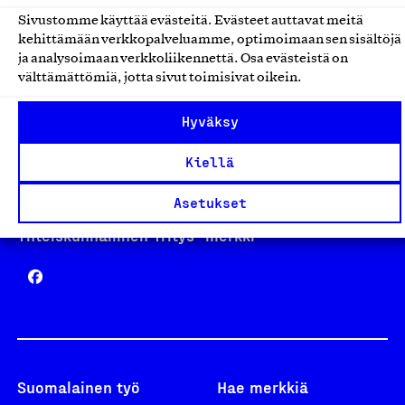
Sivustomme käyttää evästeitä. Evästeet auttavat meitä
kehittämään verkkopalveluamme, optimoimaan sen sisältöjä
Avainlippu
ja analysoimaan verkkoliikennettä. Osa evästeistä on
välttämättömiä, jotta sivut toimisivat oikein.
Hyväksy
Design From Finland
Kiellä
Asetukset
Yhteiskunnallinen Yritys -merkki
Suomalainen työ
Hae merkkiä