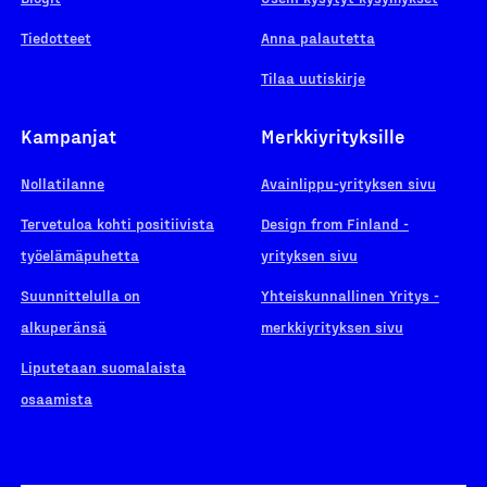
Tiedotteet
Anna palautetta
Tilaa uutiskirje
Kampanjat
Merkkiyrityksille
Nollatilanne
Avainlippu-yrityksen sivu
Tervetuloa kohti positiivista
Design from Finland -
työelämäpuhetta
yrityksen sivu
Suunnittelulla on
Yhteiskunnallinen Yritys -
alkuperänsä
merkkiyrityksen sivu
Liputetaan suomalaista
osaamista