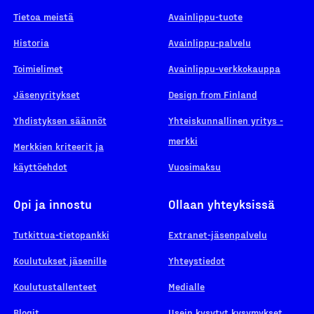
Tietoa meistä
Avainlippu-tuote
Historia
Avainlippu-palvelu
Toimielimet
Avainlippu-verkkokauppa
Jäsenyritykset
Design from Finland
Yhdistyksen säännöt
Yhteiskunnallinen yritys -
merkki
Merkkien kriteerit ja
käyttöehdot
Vuosimaksu
Opi ja innostu
Ollaan yhteyksissä
Tutkittua-tietopankki
Extranet-jäsenpalvelu
Koulutukset jäsenille
Yhteystiedot
Koulutustallenteet
Medialle
Blogit
Usein kysytyt kysymykset