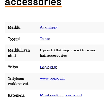
accessories
Merkki
Avainlippu
Tyyppi
Tuote
Merkkiluvan
Upcycle Clothing: corset tops and
nimi
hair accessories
Yritys
PopJoy Oy
Yrityksen
www.popjoy.fi
verkkosivut
Kategoria
Muut vaatteet ja asusteet