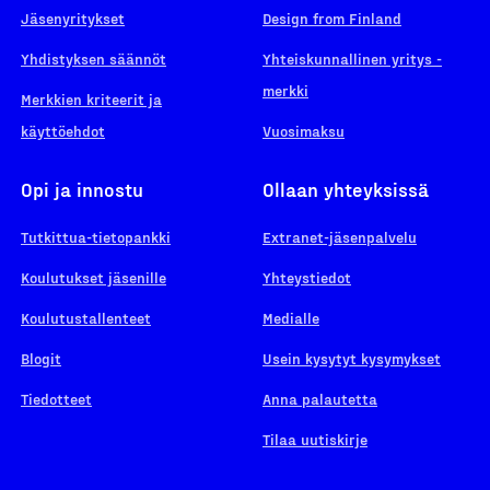
Jäsenyritykset
Design from Finland
Yhdistyksen säännöt
Yhteiskunnallinen yritys -
merkki
Merkkien kriteerit ja
käyttöehdot
Vuosimaksu
Opi ja innostu
Ollaan yhteyksissä
Tutkittua-tietopankki
Extranet-jäsenpalvelu
Koulutukset jäsenille
Yhteystiedot
Koulutustallenteet
Medialle
Blogit
Usein kysytyt kysymykset
Tiedotteet
Anna palautetta
Tilaa uutiskirje