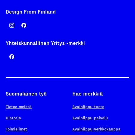
Design From Finland
Yhteiskunnallinen Yritys -merkki
Suomalainen työ
Hae merkkiä
Tietoa meistä
Avainlippu-tuote
Historia
Avainlippu-palvelu
Toimielimet
Avainlippu-verkkokauppa