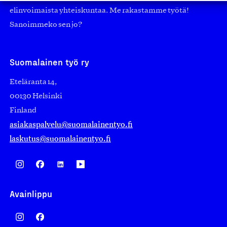
elinvoimaista yhteiskuntaa. Me rakastamme työtä!
Sanoimmeko sen jo?
Suomalainen työ ry
Eteläranta 14,
00130 Helsinki
Finland
asiakaspalvelu@suomalainentyo.fi
laskutus@suomalainentyo.fi
Avainlippu