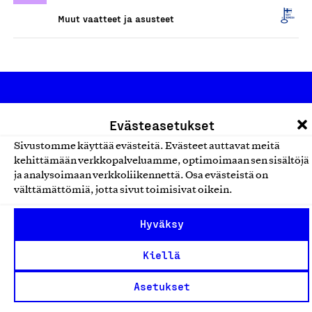
Muut vaatteet ja asusteet
Evästeasetukset
Sivustomme käyttää evästeitä. Evästeet auttavat meitä
kehittämään verkkopalveluamme, optimoimaan sen sisältöjä
Olemme jäsentemme omistama puolueeton,
ja analysoimaan verkkoliikennettä. Osa evästeistä on
välttämättömiä, jotta sivut toimisivat oikein.
työmarkkinajärjestöistä riippumaton yhdistys.
Jäseninämme on koko suomalaisen yhteiskunnan kirjo
Hyväksy
pienistä pajoista ja yhteisöistä kansainvälisiin
suuryrityksiin. Meidät on perustettu yli 100 vuotta sitten
Kiellä
edistämään suomalaista työtä ja teollisuutta sekä
Asetukset
nostamaan ylpeyttä kotimaisesta osaamisesta. Uskomme
yhä, että työ yhdistää ihmisiä ja rakentaa vahvaa,