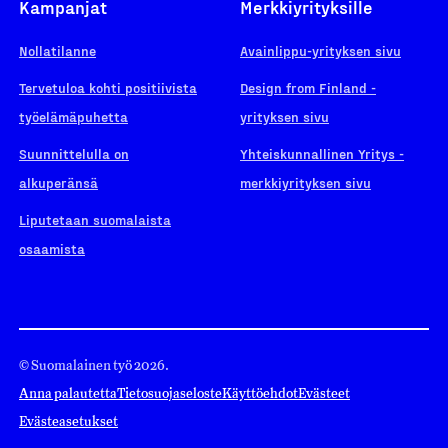
Kampanjat
Merkkiyrityksille
Nollatilanne
Avainlippu-yrityksen sivu
Tervetuloa kohti positiivista
Design from Finland -
työelämäpuhetta
yrityksen sivu
Suunnittelulla on
Yhteiskunnallinen Yritys -
alkuperänsä
merkkiyrityksen sivu
Liputetaan suomalaista
osaamista
© Suomalainen työ 2026.
Anna palautetta
Tietosuojaseloste
Käyttöehdot
Evästeet
Evästeasetukset