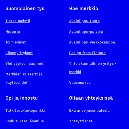
Suomalainen työ
Hae merkkiä
Tietoa meistä
Avainlippu-tuote
Historia
Avainlippu-palvelu
Toimielimet
Avainlippu-verkkokauppa
Jäsenyritykset
Design from Finland
Yhdistyksen säännöt
Yhteiskunnallinen yritys -
merkki
Merkkien kriteerit ja
käyttöehdot
Vuosimaksu
Opi ja innostu
Ollaan yhteyksissä
Tutkittua-tietopankki
Extranet-jäsenpalvelu
Koulutukset jäsenille
Yhteystiedot