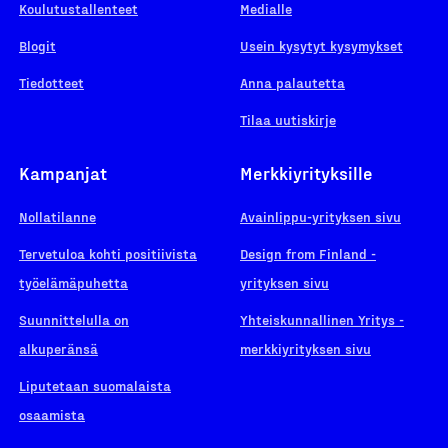
Koulutustallenteet
Medialle
Blogit
Usein kysytyt kysymykset
Tiedotteet
Anna palautetta
Tilaa uutiskirje
Kampanjat
Merkkiyrityksille
Nollatilanne
Avainlippu-yrityksen sivu
Tervetuloa kohti positiivista
Design from Finland -
työelämäpuhetta
yrityksen sivu
Suunnittelulla on
Yhteiskunnallinen Yritys -
alkuperänsä
merkkiyrityksen sivu
Liputetaan suomalaista
osaamista