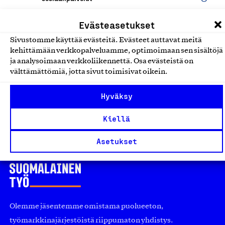
Evästeasetukset
Yrjö ja Hanna Kodit -
Asumispalvelut ikäihmisille ja
Sivustomme käyttää evästeitä. Evästeet auttavat meitä
kehittämään verkkopalveluamme, optimoimaan sen sisältöjä
muille erityisryhmille
ja analysoimaan verkkoliikennettä. Osa evästeistä on
Yrjö ja Hanna -säätiö sr, Palvelu
välttämättömiä, jotta sivut toimisivat oikein.
Hoiva-, asumis-, kuntoutus- ja
Hyväksy
sosiaalipalvelut
Kiellä
Asetukset
Olemme jäsentemme omistama puolueeton,
työmarkkinajärjestöistä riippumaton yhdistys.