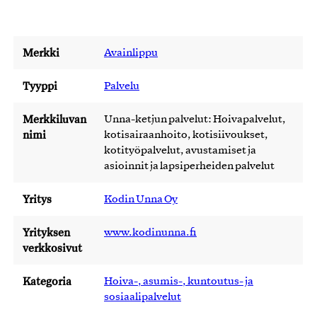
Merkki
Avainlippu
Tyyppi
Palvelu
Merkkiluvan
Unna-ketjun palvelut: Hoivapalvelut,
nimi
kotisairaanhoito, kotisiivoukset,
kotityöpalvelut, avustamiset ja
asioinnit ja lapsiperheiden palvelut
Yritys
Kodin Unna Oy
Yrityksen
www.kodinunna.fi
verkkosivut
Kategoria
Hoiva-, asumis-, kuntoutus- ja
sosiaalipalvelut