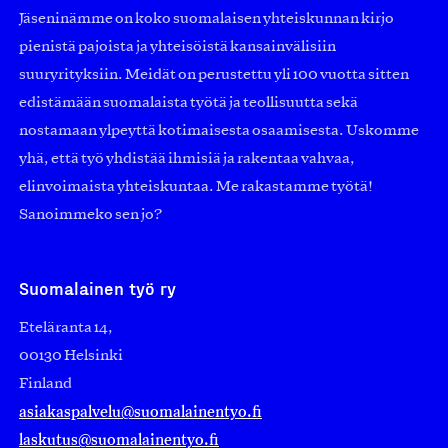
Jäseninämme on koko suomalaisen yhteiskunnan kirjo
pienistä pajoista ja yhteisöistä kansainvälisiin
suuryrityksiin. Meidät on perustettu yli 100 vuotta sitten
edistämään suomalaista työtä ja teollisuutta sekä
nostamaan ylpeyttä kotimaisesta osaamisesta. Uskomme
yhä, että työ yhdistää ihmisiä ja rakentaa vahvaa,
elinvoimaista yhteiskuntaa. Me rakastamme työtä!
Sanoimmeko sen jo?
Suomalainen työ ry
Eteläranta 14,
00130 Helsinki
Finland
asiakaspalvelu@suomalainentyo.fi
laskutus@suomalainentyo.fi