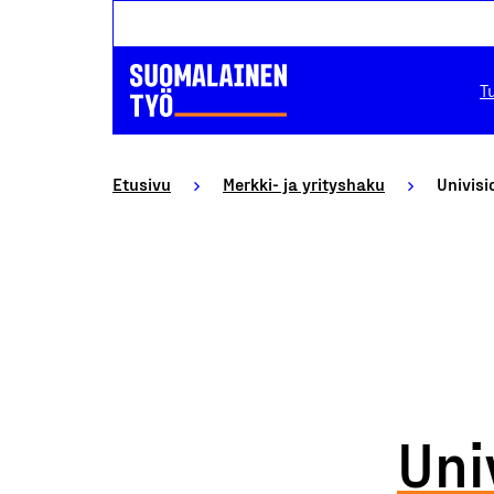
T
Etusivu
Merkki- ja yrityshaku
Univisi
Uni