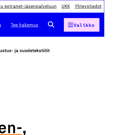
du extranet-jäsenpalveluun
UKK
Yhteystiedot
u
Tee hakemus
Valikko
ustus- ja vuodetekstiilit
en-,