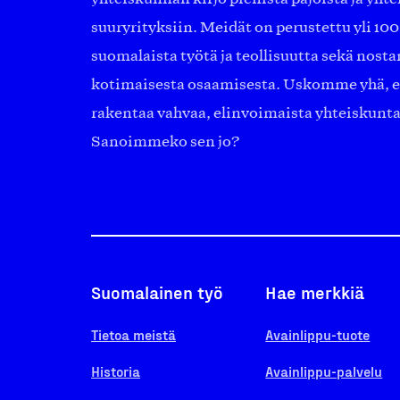
suuryrityksiin. Meidät on perustettu yli 10
suomalaista työtä ja teollisuutta sekä nost
kotimaisesta osaamisesta. Uskomme yhä, ett
rakentaa vahvaa, elinvoimaista yhteiskunt
Sanoimmeko sen jo?
Suomalainen työ
Hae merkkiä
Tietoa meistä
Avainlippu-tuote
Historia
Avainlippu-palvelu