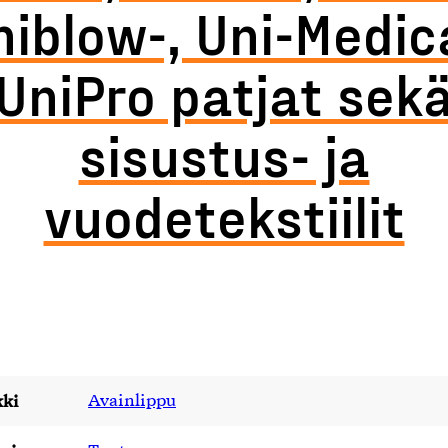
niblow-, Uni-Medica
UniPro patjat sek
sisustus- ja
vuodetekstiilit
ki
Avainlippu