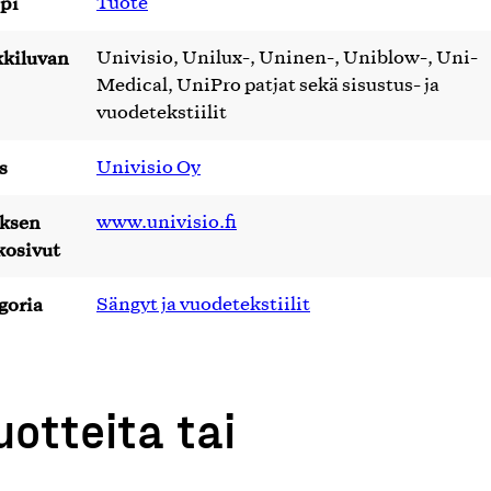
pi
Tuote
kiluvan
Univisio, Unilux-, Uninen-, Uniblow-, Uni-
Medical, UniPro patjat sekä sisustus- ja
vuodetekstiilit
s
Univisio Oy
yksen
www.univisio.fi
kosivut
goria
Sängyt ja vuodetekstiilit
uotteita tai