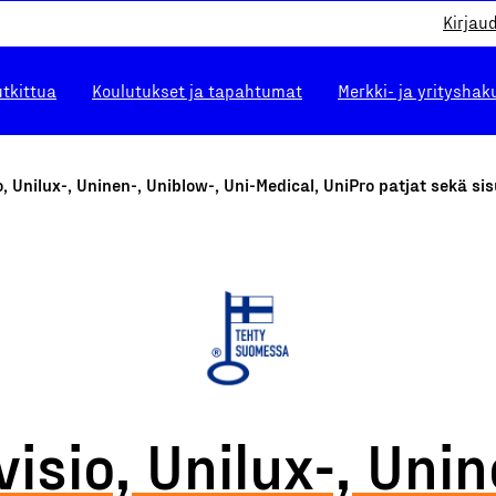
Kirjau
utkittua
Koulutukset ja tapahtumat
Merkki- ja yrityshak
o, Unilux-, Uninen-, Uniblow-, Uni-Medical, UniPro patjat sekä sis
visio, Unilux-, Unin