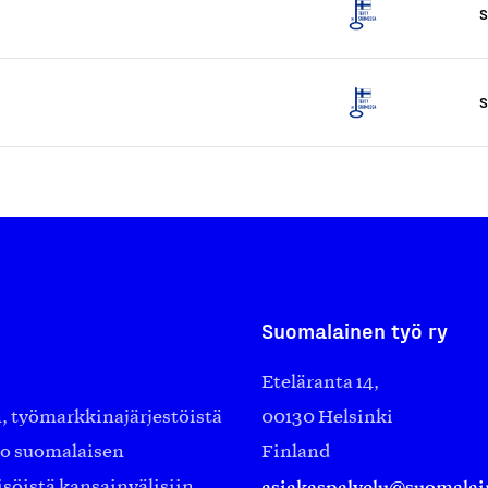
S
S
Suomalainen työ ry
Eteläranta 14,
työmarkkinajärjestöistä
00130 Helsinki
ko suomalaisen
Finland
asiakaspalvelu@suomalai
isöistä kansainvälisiin