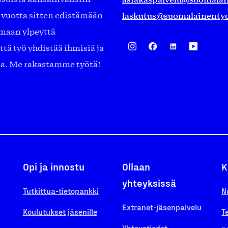
laskutus@suomalainentyo
0 vuotta sitten edistämään
amaan ylpeyttä
ä työ yhdistää ihmisiä ja
aa. Me rakastamme työtä!
Opi ja innostu
Ollaan
K
yhteyksissä
Tutkittua-tietopankki
N
Extranet-jäsenpalvelu
Koulutukset jäsenille
T
Yhteystiedot