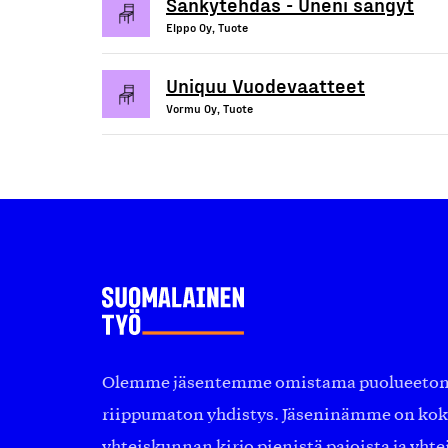
Sänkytehdas - Uneni sängyt
Elppo Oy, Tuote
Uniquu Vuodevaatteet
Vormu Oy, Tuote
Olemme jäsentemme omistama puolueeton, 
riippumaton yhdistys. Jäseninämme on ko
yhteiskunnan kirjo pienistä pajoista ja yhte