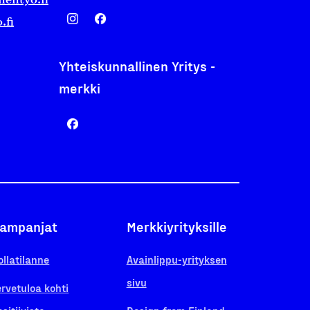
.fi
Yhteiskunnallinen Yritys -
merkki
ampanjat
Merkkiyrityksille
ollatilanne
Avainlippu-yrityksen
sivu
ervetuloa kohti