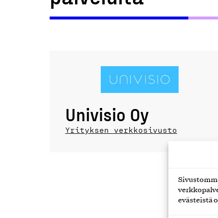
Univisio Oy
Yrityksen verkkosivusto
Sivustomme 
verkkopalve
evästeistä o