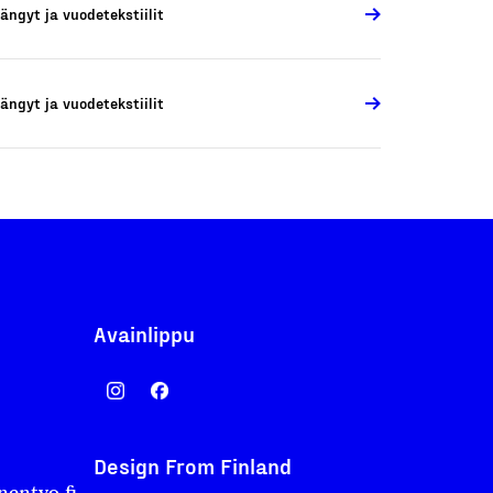
ängyt ja vuodetekstiilit
ängyt ja vuodetekstiilit
Avainlippu
Design From Finland
nentyo.fi