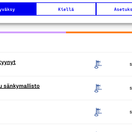
uotteet tai
yväksy
Kiellä
Asetuk
 tyynyt
S
u sänkymallisto
S
S