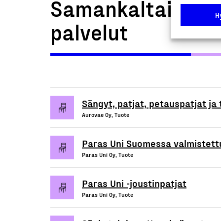
Samankaltaiset t
H
palvelut
Sängyt, patjat, petauspatjat ja
Aurovae Oy, Tuote
Paras Uni Suomessa valmistett
Paras Uni Oy, Tuote
Paras Uni -joustinpatjat
Paras Uni Oy, Tuote