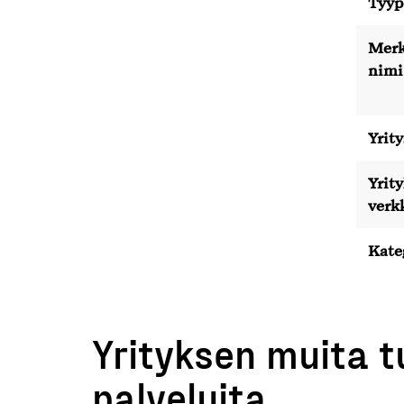
Tyyp
Merk
nimi
Yrity
Yrit
verk
Kate
Yrityksen muita t
palveluita