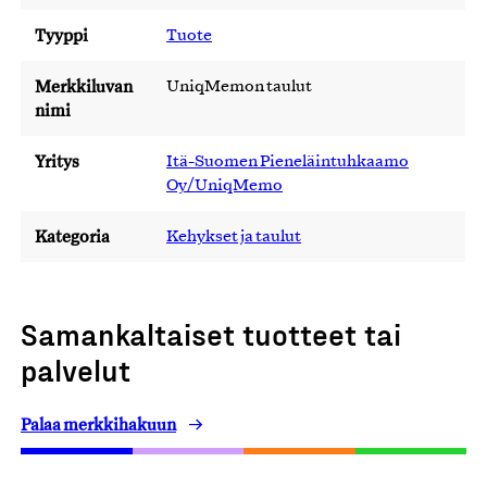
Tyyppi
Tuote
Merkkiluvan
UniqMemon taulut
nimi
Yritys
Itä-Suomen Pieneläintuhkaamo
Oy/UniqMemo
Kategoria
Kehykset ja taulut
Samankaltaiset tuotteet tai
palvelut
Palaa merkkihakuun