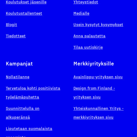
Koulutukset jäsenille
Yhteystiedot
Koulutustallenteet
Medialle
Blogit
Usein kysytyt kysymykset
Tiedotteet
Anna palautetta
Tilaa uutiskirje
Kampanjat
Merkkiyrityksille
Nollatilanne
Avainlippu-yrityksen sivu
Tervetuloa kohti positiivista
Design from Finland -
työelämäpuhetta
yrityksen sivu
Suunnittelulla on
Yhteiskunnallinen Yritys -
alkuperänsä
merkkiyrityksen sivu
Liputetaan suomalaista