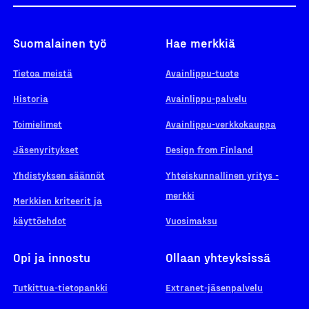
Suomalainen työ
Hae merkkiä
Tietoa meistä
Avainlippu-tuote
Historia
Avainlippu-palvelu
Toimielimet
Avainlippu-verkkokauppa
Jäsenyritykset
Design from Finland
Yhdistyksen säännöt
Yhteiskunnallinen yritys -
merkki
Merkkien kriteerit ja
käyttöehdot
Vuosimaksu
Opi ja innostu
Ollaan yhteyksissä
Tutkittua-tietopankki
Extranet-jäsenpalvelu