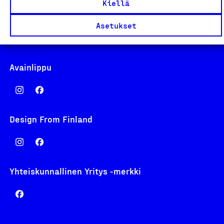
Kiellä
laskutus@suomalainentyo.fi
Asetukset
Avainlippu
Design From Finland
Yhteiskunnallinen Yritys -merkki