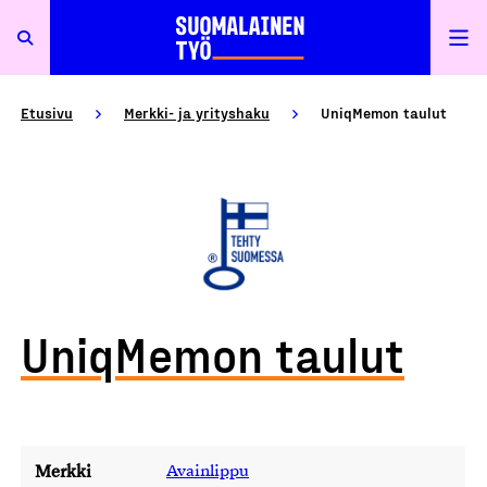
Etusivu
Merkki- ja yrityshaku
UniqMemon taulut
UniqMemon taulut
Merkki
Avainlippu