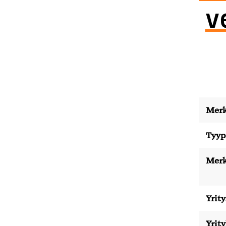
v
Merk
Tyyp
Merk
Yrity
Yrit