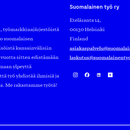
Suomalainen työ ry
Eteläranta 14,
työmarkkinajärjestöistä
00130 Helsinki
ko suomalaisen
Finland
asiakaspalvelu@suomalai
isöistä kansainvälisiin
laskutus@suomalainentyo
0 vuotta sitten edistämään
amaan ylpeyttä
ä työ yhdistää ihmisiä ja
aa. Me rakastamme työtä!