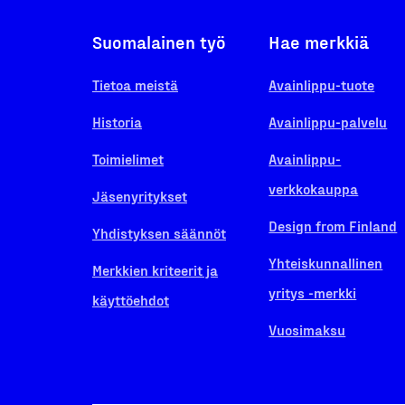
Suomalainen työ
Hae merkkiä
Tietoa meistä
Avainlippu-tuote
Historia
Avainlippu-palvelu
Toimielimet
Avainlippu-
verkkokauppa
Jäsenyritykset
Design from Finland
Yhdistyksen säännöt
Yhteiskunnallinen
Merkkien kriteerit ja
yritys -merkki
käyttöehdot
Vuosimaksu