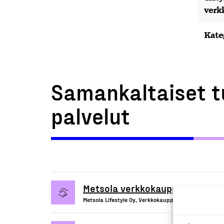
verk
Kate
Samankaltaiset t
palvelut
Metsola verkkokauppa
Metsola Lifestyle Oy, Verkkokauppa