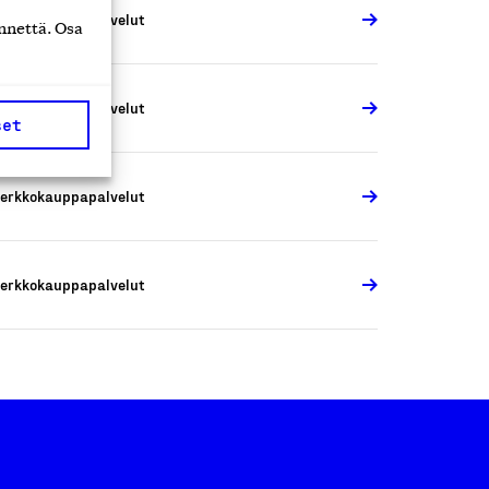
erkkokauppapalvelut
nnettä. Osa
erkkokauppapalvelut
set
erkkokauppapalvelut
erkkokauppapalvelut