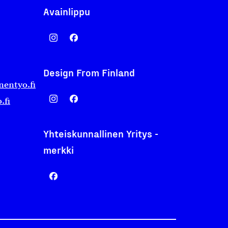
Avainlippu
Design From Finland
nentyo.fi
.fi
Yhteiskunnallinen Yritys -
merkki