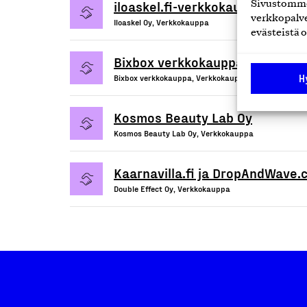
iloaskel.fi-verkkokauppapalvelu
Sivustomme 
verkkopalve
Iloaskel Oy, Verkkokauppa
evästeistä o
Bixbox verkkokauppa
H
Bixbox verkkokauppa, Verkkokauppa
Kosmos Beauty Lab Oy
Kosmos Beauty Lab Oy, Verkkokauppa
Kaarnavilla.fi ja DropAndWave
Double Effect Oy, Verkkokauppa