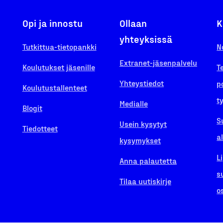
Opi ja innostu
Ollaan
K
yhteyksissä
Tutkittua-tietopankki
N
Extranet-jäsenpalvelu
Koulutukset jäsenille
T
Yhteystiedot
p
Koulutustallenteet
t
Medialle
Blogit
S
Usein kysytyt
Tiedotteet
a
kysymykset
L
Anna palautetta
s
Tilaa uutiskirje
o