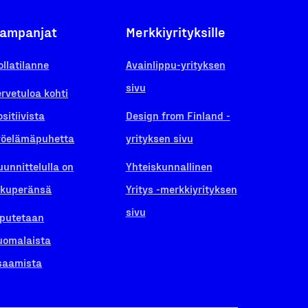
ampanjat
Merkkiyrityksille
ollatilanne
Avainlippu-yrityksen
sivu
ervetuloa kohti
ositiivista
Design from Finland -
yöelämäpuhetta
yrityksen sivu
uunnittelulla on
Yhteiskunnallinen
lkuperänsä
Yritys -merkkiyrityksen
sivu
iputetaan
uomalaista
saamista