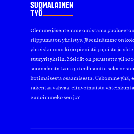
Olemme jäsentemme omistama puolueeton, 
riippumaton yhdistys. Jäseninämme on ko
yhteiskunnan kirjo pienistä pajoista ja yhte
suuryrityksiin. Meidät on perustettu yli 10
suomalaista työtä ja teollisuutta sekä nost
kotimaisesta osaamisesta. Uskomme yhä, ett
rakentaa vahvaa, elinvoimaista yhteiskunt
Sanoimmeko sen jo?