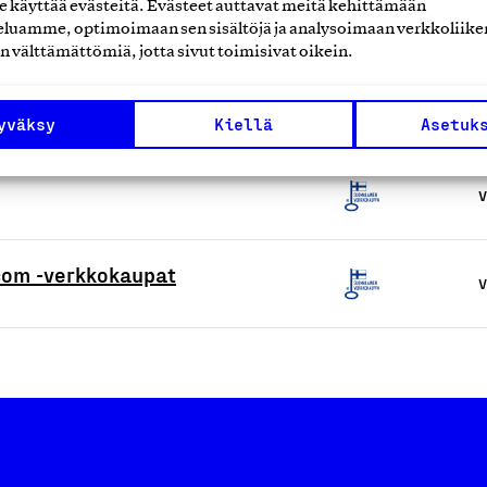
käyttää evästeitä. Evästeet auttavat meitä kehittämään
V
luamme, optimoimaan sen sisältöjä ja analysoimaan verkkoliike
n välttämättömiä, jotta sivut toimisivat oikein.
V
yväksy
Kiellä
Asetuk
V
.com -verkkokaupat
V