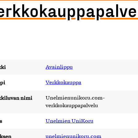
erkkokauppapalve
ki
Avainlippu
pi
Verkkokauppa
kiluvan nimi
Unelmienunikoru.com-
verkkokauppapalvelu
s
Unelmien UniKoru
yksen
unelmienunikoru.com