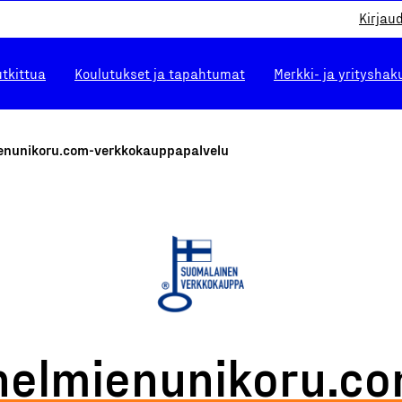
Kirjau
utkittua
Koulutukset ja tapahtumat
Merkki- ja yrityshak
enunikoru.com-verkkokauppapalvelu
nelmienunikoru.co