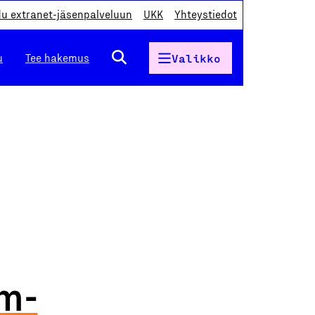
du extranet-jäsenpalveluun
UKK
Yhteystiedot
u
Tee hakemus
Valikko
m-