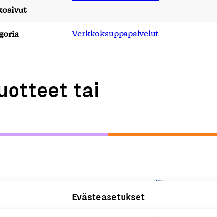
kosivut
goria
Verkkokauppapalvelut
uotteet tai
V
Evästeasetukset