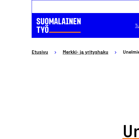
T
Etusivu
Merkki- ja yrityshaku
Unelmi
U