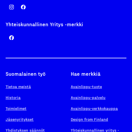
Yhteiskunnallinen Yritys -merkki
Suomalainen työ
Hae merkkiä
Tietoa meistä
Avainlippu-tuote
Historia
Avainlippu-palvelu
Toimielimet
Avainlippu-verkkokauppa
Jäsenyritykset
Design from Finland
Yhdistyksen säännöt
Yhteiskunnallinen yritys -