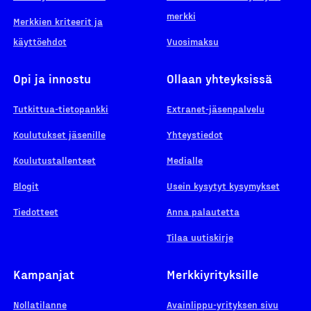
merkki
Merkkien kriteerit ja
käyttöehdot
Vuosimaksu
Opi ja innostu
Ollaan yhteyksissä
Tutkittua-tietopankki
Extranet-jäsenpalvelu
Koulutukset jäsenille
Yhteystiedot
Koulutustallenteet
Medialle
Blogit
Usein kysytyt kysymykset
Tiedotteet
Anna palautetta
Tilaa uutiskirje
Kampanjat
Merkkiyrityksille
Nollatilanne
Avainlippu-yrityksen sivu