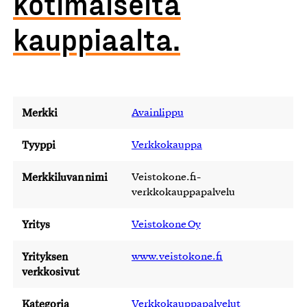
kotimaiselta
kauppiaalta.
Merkki
Avainlippu
Tyyppi
Verkkokauppa
Merkkiluvan nimi
Veistokone.fi-
verkkokauppapalvelu
Yritys
Veistokone Oy
Yrityksen
www.veistokone.fi
verkkosivut
Kategoria
Verkkokauppapalvelut