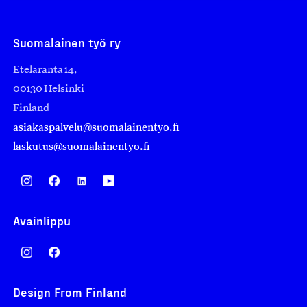
Suomalainen työ ry
Eteläranta 14,
00130 Helsinki
Finland
asiakaspalvelu@suomalainentyo.fi
laskutus@suomalainentyo.fi
Avainlippu
Design From Finland