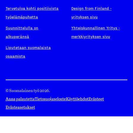
Tervetuloa kohti positiivista
Design from Finland -
työelämäpuhetta
yrityksen sivu
Suunnittelulla on
Yhteiskunnallinen Yritys -
alkuperänsä
merkkiyrityksen sivu
Liputetaan suomalaista
osaamista
© Suomalainen työ 2026.
Anna palautetta
Tietosuojaseloste
Käyttöehdot
Evästeet
Evästeasetukset