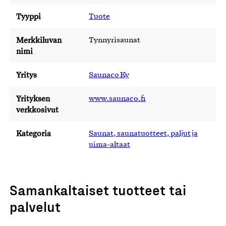
Tyyppi
Tuote
Merkkiluvan
Tynnyrisaunat
nimi
Yritys
Saunaco Ky
Yrityksen
www.saunaco.fi
verkkosivut
Kategoria
Saunat, saunatuotteet, paljut ja
uima-altaat
Samankaltaiset tuotteet tai
palvelut