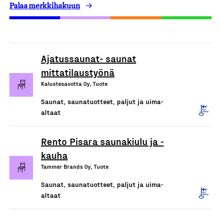
Palaa merkkihakuun
Ajatussaunat- saunat
mittatilaustyönä
Kalustesavotta Oy, Tuote
Saunat, saunatuotteet, paljut ja uima-
altaat
Rento Pisara saunakiulu ja -
kauha
Tammer Brands Oy, Tuote
Saunat, saunatuotteet, paljut ja uima-
altaat