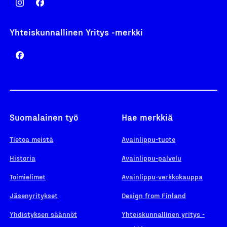
Yhteiskunnallinen Yritys -merkki
Suomalainen työ
Hae merkkiä
Tietoa meistä
Avainlippu-tuote
Historia
Avainlippu-palvelu
Toimielimet
Avainlippu-verkkokauppa
Jäsenyritykset
Design from Finland
Yhdistyksen säännöt
Yhteiskunnallinen yritys -