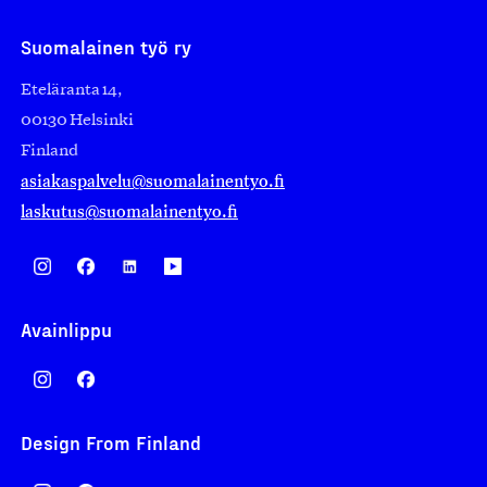
Suomalainen työ ry
Eteläranta 14,
00130 Helsinki
Finland
asiakaspalvelu@suomalainentyo.fi
laskutus@suomalainentyo.fi
Avainlippu
Design From Finland