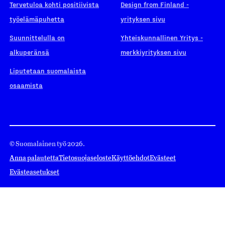
Tervetuloa kohti positiivista
Design from Finland -
työelämäpuhetta
yrityksen sivu
Suunnittelulla on
Yhteiskunnallinen Yritys -
alkuperänsä
merkkiyrityksen sivu
Liputetaan suomalaista
osaamista
© Suomalainen työ 2026.
Anna palautetta
Tietosuojaseloste
Käyttöehdot
Evästeet
Evästeasetukset