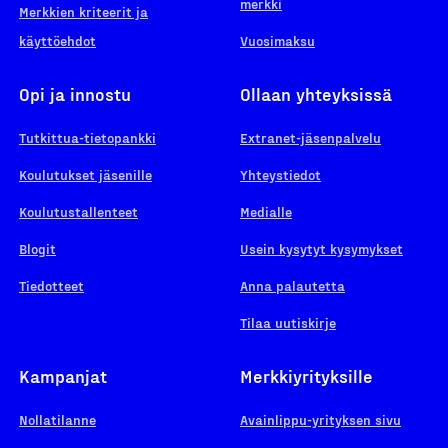
merkki
Merkkien kriteerit ja
käyttöehdot
Vuosimaksu
Opi ja innostu
Ollaan yhteyksissä
Tutkittua-tietopankki
Extranet-jäsenpalvelu
Koulutukset jäsenille
Yhteystiedot
Koulutustallenteet
Medialle
Blogit
Usein kysytyt kysymykset
Tiedotteet
Anna palautetta
Tilaa uutiskirje
Kampanjat
Merkkiyrityksille
Nollatilanne
Avainlippu-yrityksen sivu