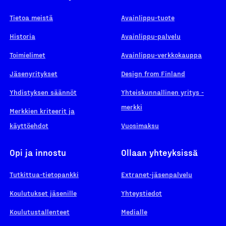
Tietoa meistä
Avainlippu-tuote
Historia
Avainlippu-palvelu
Toimielimet
Avainlippu-verkkokauppa
Jäsenyritykset
Design from Finland
Yhdistyksen säännöt
Yhteiskunnallinen yritys -
merkki
Merkkien kriteerit ja
käyttöehdot
Vuosimaksu
Opi ja innostu
Ollaan yhteyksissä
Tutkittua-tietopankki
Extranet-jäsenpalvelu
Koulutukset jäsenille
Yhteystiedot
Koulutustallenteet
Medialle