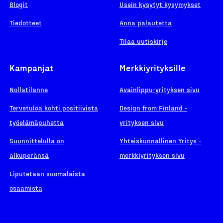
Blogit
Usein kysytyt kysymykset
Tiedotteet
Anna palautetta
Tilaa uutiskirje
Kampanjat
Merkkiyrityksille
Nollatilanne
Avainlippu-yrityksen sivu
Tervetuloa kohti positiivista
Design from Finland -
työelämäpuhetta
yrityksen sivu
Suunnittelulla on
Yhteiskunnallinen Yritys -
alkuperänsä
merkkiyrityksen sivu
Liputetaan suomalaista
osaamista