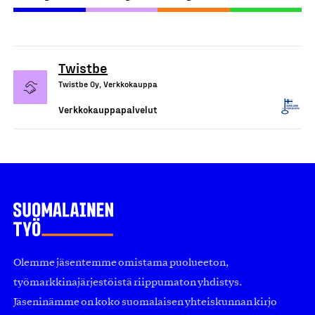
Twistbe
Twistbe Oy, Verkkokauppa
Verkkokauppapalvelut
Olemme jäsentemme omistama puolueeton,
työmarkkinajärjestöistä riippumaton yhdistys.
Jäseninämme on koko suomalaisen yhteiskunnan kirjo