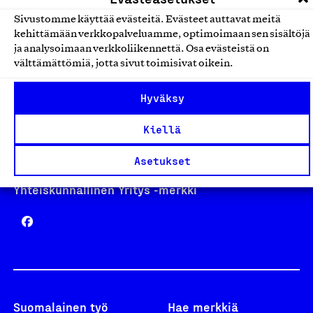
Sivustomme käyttää evästeitä. Evästeet auttavat meitä
kehittämään verkkopalveluamme, optimoimaan sen sisältöjä
Avainlippu
ja analysoimaan verkkoliikennettä. Osa evästeistä on
välttämättömiä, jotta sivut toimisivat oikein.
Hyväksy
Design From Finland
Kiellä
Asetukset
Yhteiskunnallinen Yritys -merkki
Suomalainen työ
Hae merkkiä