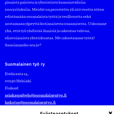
pienistä pajoista ja yhteisöistä kansainvälisiin
suuryrityksiin. Meidät on perustettu yli 100 vuotta sitten
edistämään suomalaista työtä ja teollisuutta sekä
nostamaan ylpeyttä kotimaisesta osaamisesta. Uskomme
yhä, että työ yhdistää ihmisiä ja rakentaa vahvaa,
elinvoimaista yhteiskuntaa. Me rakastamme työtä!
Sanoimmeko sen jo?
Suomalainen työ ry
Eteläranta 14,
00130 Helsinki
Finland
asiakaspalvelu@suomalainentyo.fi
laskutus@suomalainentyo.fi
Evästeasetukset