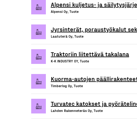
Alpensi kuljetus- ja säilytysjär
Alpensi Oy, Tuote
Jyrsinterät, poraustyökalut sek
Laatuterä Oy, Tuote
Traktoriin liitettävä takalana
K-K INDUSTRY OY, Tuote
Kuorma-autojen päällirakentee
Timberlog Oy, Tuote
Turvatec katokset ja pyörätelin
Lahden Rakenneteräs Oy, Tuote