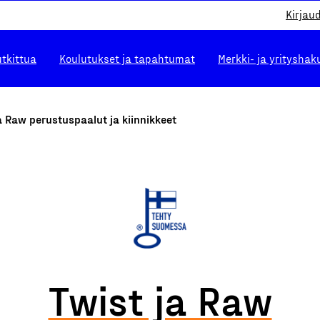
Kirjau
utkittua
Koulutukset ja tapahtumat
Merkki- ja yrityshak
a Raw perustuspaalut ja kiinnikkeet
Twist ja Raw