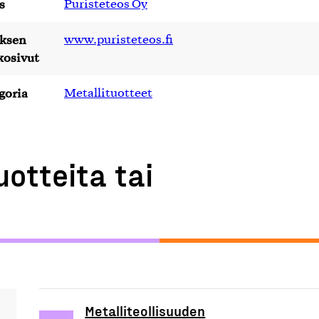
s
Puristeteos Oy
yksen
www.puristeteos.fi
kosivut
goria
Metallituotteet
uotteita tai
Metalliteollisuuden