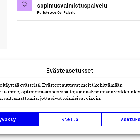
sopimusvalmistuspalvelu
Puristeteos Oy, Palvelu
Evästeasetukset
uotteet tai
käyttää evästeitä. Evästeet auttavat meitä kehittämään
luamme, optimoimaan sen sisältöjä ja analysoimaan verkkoliike
n välttämättömiä, jotta sivut toimisivat oikein.
yväksy
Kiellä
Asetuk