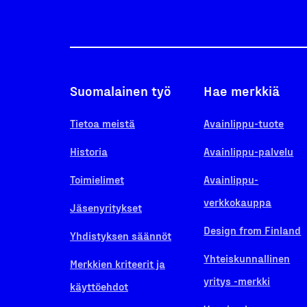
Suomalainen työ
Hae merkkiä
Tietoa meistä
Avainlippu-tuote
Historia
Avainlippu-palvelu
Toimielimet
Avainlippu-
verkkokauppa
Jäsenyritykset
Design from Finland
Yhdistyksen säännöt
Yhteiskunnallinen
Merkkien kriteerit ja
yritys -merkki
käyttöehdot