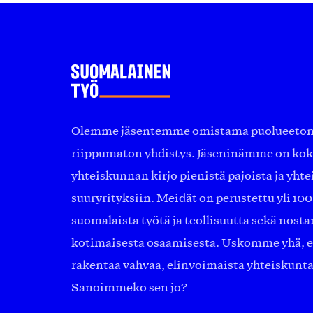
Olemme jäsentemme omistama puolueeton, 
riippumaton yhdistys. Jäseninämme on ko
yhteiskunnan kirjo pienistä pajoista ja yhte
suuryrityksiin. Meidät on perustettu yli 10
suomalaista työtä ja teollisuutta sekä nost
kotimaisesta osaamisesta. Uskomme yhä, ett
rakentaa vahvaa, elinvoimaista yhteiskunt
Sanoimmeko sen jo?