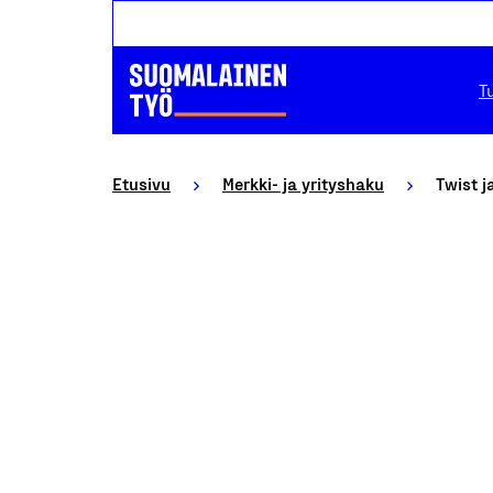
T
Etusivu
Merkki- ja yrityshaku
Twist j