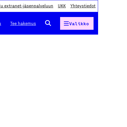
du extranet-jäsenpalveluun
UKK
Yhteystiedot
u
Tee hakemus
Valikko