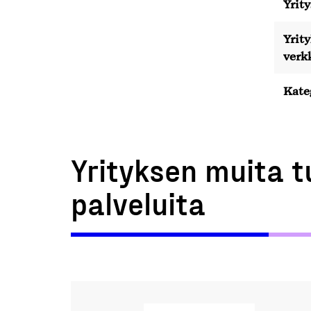
Yrity
Yrit
verk
Kate
Yrityksen muita t
palveluita