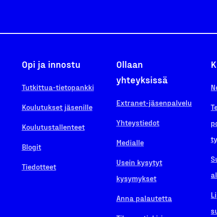
Opi ja innostu
Ollaan
K
yhteyksissä
Tutkittua-tietopankki
N
Extranet-jäsenpalvelu
Koulutukset jäsenille
T
Yhteystiedot
p
Koulutustallenteet
t
Medialle
Blogit
S
Usein kysytyt
Tiedotteet
a
kysymykset
L
Anna palautetta
s