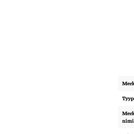
Merk
Tyyp
Merk
nimi