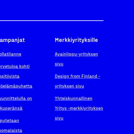
ampanjat
Merkkiyrityksille
ollatilanne
Avainlippu-yrityksen
sivu
ervetuloa kohti
ositiivista
Design from Finland -
yöelämäpuhetta
yrityksen sivu
uunnittelulla on
Yhteiskunnallinen
lkuperänsä
Yritys -merkkiyrityksen
sivu
iputetaan
uomalaista