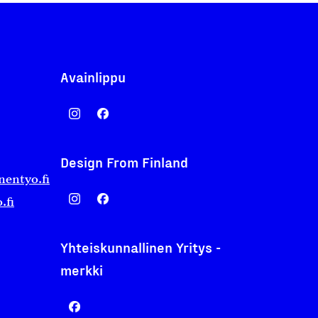
Avainlippu
Design From Finland
nentyo.fi
.fi
Yhteiskunnallinen Yritys -
merkki