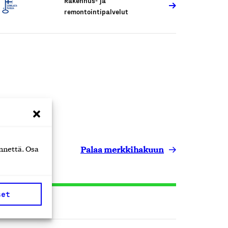
Rakennus- ja
remontointipalvelut
Palaa merkkihakuun
nnettä. Osa
set