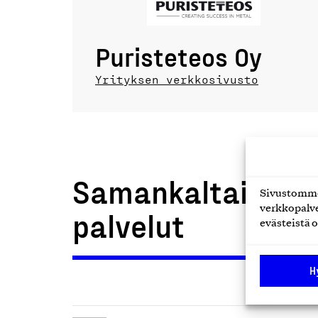
Puristeteos Oy
Yrityksen verkkosivusto
Samankaltaiset t
Sivustomme 
verkkopalve
palvelut
evästeistä o
H