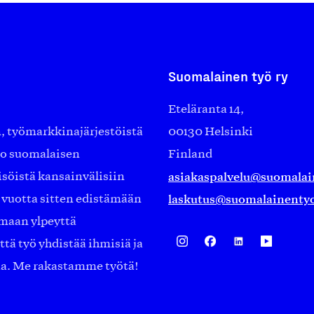
Suomalainen työ ry
Eteläranta 14,
työmarkkinajärjestöistä
00130 Helsinki
ko suomalaisen
Finland
asiakaspalvelu@suomalai
isöistä kansainvälisiin
laskutus@suomalainentyo
0 vuotta sitten edistämään
amaan ylpeyttä
ä työ yhdistää ihmisiä ja
aa. Me rakastamme työtä!