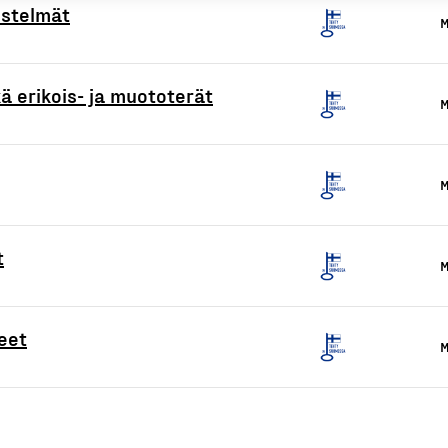
jestelmät
M
ä erikois- ja muototerät
M
M
t
M
eet
M