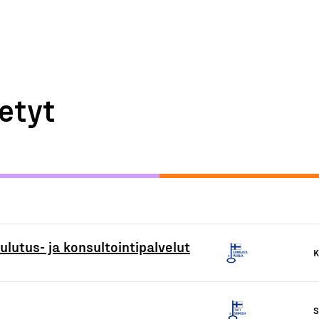
etyt
ulutus- ja konsultointipalvelut
K
S