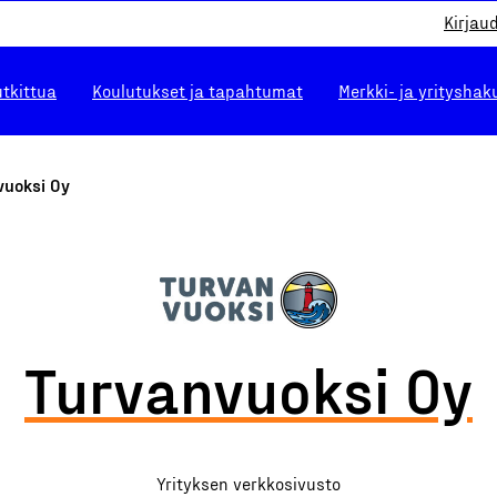
Kirjau
utkittua
Koulutukset ja tapahtumat
Merkki- ja yrityshak
vuoksi Oy
Turvanvuoksi Oy
Yrityksen verkkosivusto