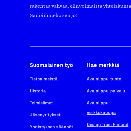
rakentaa vahvaa, elinvoimaista yhteiskunt
Sanoimmeko sen jo?
Suomalainen työ
Hae merkkiä
Tietoa meistä
Avainlippu-tuote
Historia
Avainlippu-palvelu
Toimielimet
Avainlippu-
verkkokauppa
Jäsenyritykset
Design from Finland
Yhdistyksen säännöt