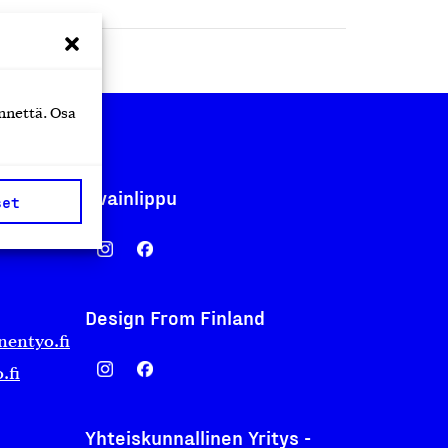
nnettä. Osa
Avainlippu
set
Design From Finland
nentyo.fi
.fi
Yhteiskunnallinen Yritys -