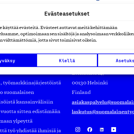
Evästeasetukset
käyttää evästeitä. Evästeet auttavat meitä kehittämään
luamme, optimoimaan sen sisältöjä ja analysoimaan verkkoliike
n välttämättömiä, jotta sivut toimisivat oikein.
Suomalainen työ ry
yväksy
Kiellä
Asetuk
Eteläranta 14,
työmarkkinajärjestöistä
00130 Helsinki
ko suomalaisen
Finland
asiakaspalvelu@suomalai
isöistä kansainvälisiin
laskutus@suomalainentyo
0 vuotta sitten edistämään
amaan ylpeyttä
ä työ yhdistää ihmisiä ja