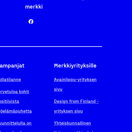
merkki
ampanjat
Merkkiyrityksille
ollatilanne
Avainlippu-yrityksen
sivu
ervetuloa kohti
ositiivista
Design from Finland -
yöelämäpuhetta
yrityksen sivu
uunnittelulla on
Yhteiskunnallinen