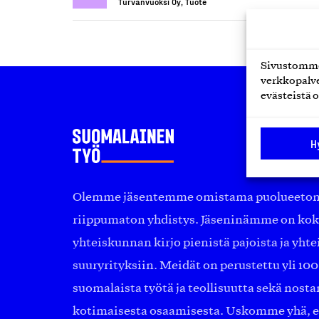
Turvanvuoksi Oy, Tuote
Sivustomme 
verkkopalve
evästeistä o
H
Olemme jäsentemme omistama puolueeton, 
riippumaton yhdistys. Jäseninämme on ko
yhteiskunnan kirjo pienistä pajoista ja yhte
suuryrityksiin. Meidät on perustettu yli 10
suomalaista työtä ja teollisuutta sekä nost
kotimaisesta osaamisesta. Uskomme yhä, ett