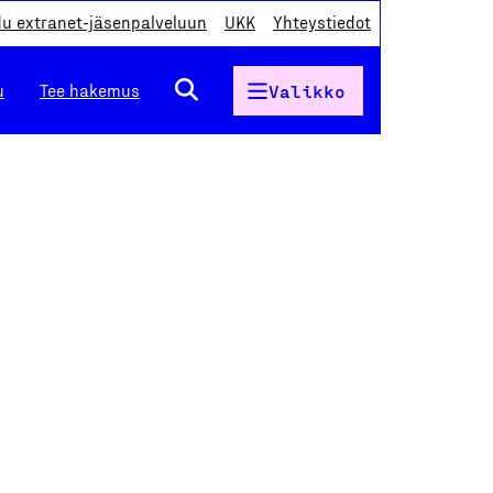
du extranet-jäsenpalveluun
UKK
Yhteystiedot
u
Tee hakemus
Valikko