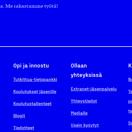
aa. Me rakastamme työtä!
Opi ja innostu
Ollaan
K
yhteyksissä
Tutkittua-tietopankki
N
Extranet-jäsenpalvelu
Koulutukset jäsenille
T
Yhteystiedot
p
Koulutustallenteet
t
Medialle
Blogit
S
Usein kysytyt
Tiedotteet