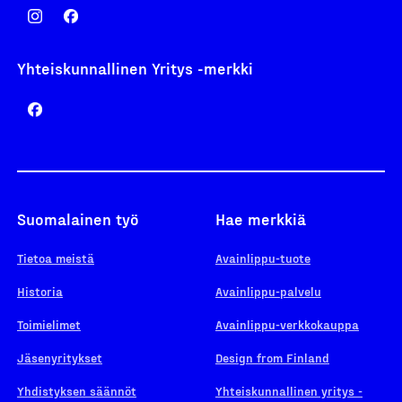
Yhteiskunnallinen Yritys -merkki
Suomalainen työ
Hae merkkiä
Tietoa meistä
Avainlippu-tuote
Historia
Avainlippu-palvelu
Toimielimet
Avainlippu-verkkokauppa
Jäsenyritykset
Design from Finland
Yhdistyksen säännöt
Yhteiskunnallinen yritys -