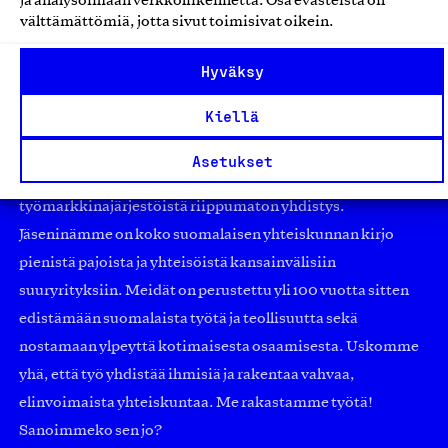
ja analysoimaan verkkoliikennettä. Osa evästeistä on
välttämättömiä, jotta sivut toimisivat oikein.
Hyväksy
Kiellä
Asetukset
Olemme jäsentemme omistama puolueeton,
työmarkkinajärjestöistä riippumaton yhdistys.
Jäseninämme on koko suomalaisen yhteiskunnan kirjo
pienistä pajoista ja yhteisöistä kansainvälisiin
suuryrityksiin. Meidät on perustettu yli 100 vuotta sitten
edistämään suomalaista työtä ja teollisuutta sekä
nostamaan ylpeyttä kotimaisesta osaamisesta. Uskomme
yhä, että työ yhdistää ihmisiä ja rakentaa vahvaa,
elinvoimaista yhteiskuntaa. Me rakastamme työtä!
Sanoimmeko sen jo?