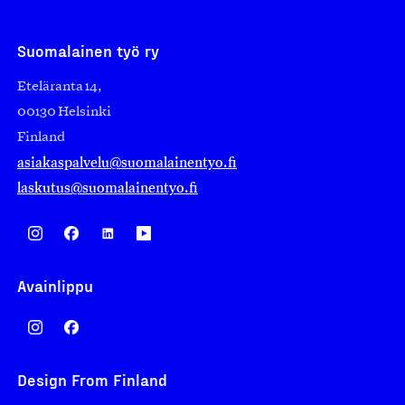
Suomalainen työ ry
Eteläranta 14,
00130 Helsinki
Finland
asiakaspalvelu@suomalainentyo.fi
laskutus@suomalainentyo.fi
Avainlippu
Design From Finland