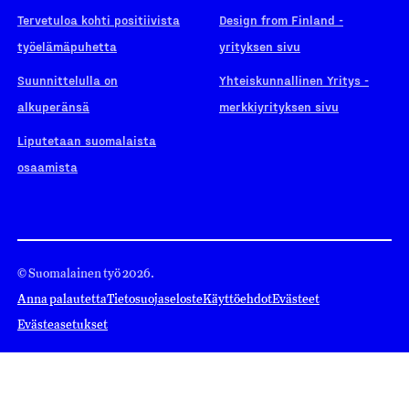
Tervetuloa kohti positiivista
Design from Finland -
työelämäpuhetta
yrityksen sivu
Suunnittelulla on
Yhteiskunnallinen Yritys -
alkuperänsä
merkkiyrityksen sivu
Liputetaan suomalaista
osaamista
© Suomalainen työ 2026.
Anna palautetta
Tietosuojaseloste
Käyttöehdot
Evästeet
Evästeasetukset