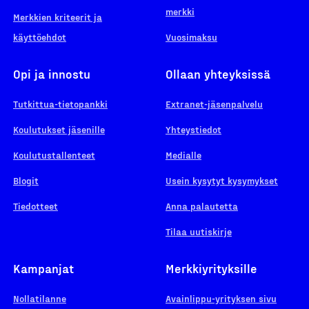
merkki
Merkkien kriteerit ja
käyttöehdot
Vuosimaksu
Opi ja innostu
Ollaan yhteyksissä
Tutkittua-tietopankki
Extranet-jäsenpalvelu
Koulutukset jäsenille
Yhteystiedot
Koulutustallenteet
Medialle
Blogit
Usein kysytyt kysymykset
Tiedotteet
Anna palautetta
Tilaa uutiskirje
Kampanjat
Merkkiyrityksille
Nollatilanne
Avainlippu-yrityksen sivu