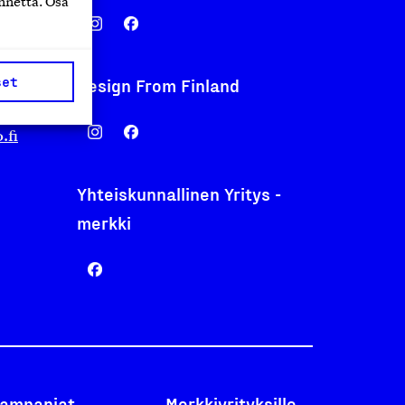
nnettä. Osa
set
Design From Finland
nentyo.fi
.fi
Yhteiskunnallinen Yritys -
merkki
ampanjat
Merkkiyrityksille