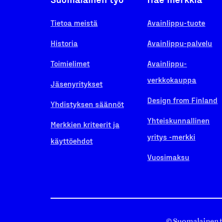
Tietoa meistä
Avainlippu-tuote
Historia
Avainlippu-palvelu
Toimielimet
Avainlippu-
verkkokauppa
Jäsenyritykset
Design from Finland
Yhdistyksen säännöt
Yhteiskunnallinen
Merkkien kriteerit ja
yritys -merkki
käyttöehdot
Vuosimaksu
© Suomalainen 