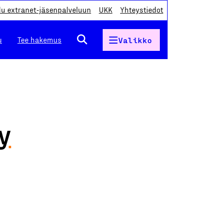
du extranet-jäsenpalveluun
UKK
Yhteystiedot
u
Tee hakemus
Valikko
y