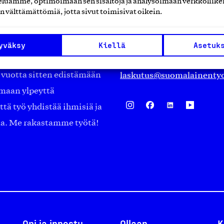
luamme, optimoimaan sen sisältöjä ja analysoimaan verkkoliike
Eteläranta 14,
n välttämättömiä, jotta sivut toimisivat oikein.
työmarkkinajärjestöistä
00130 Helsinki
ko suomalaisen
Finland
yväksy
Kiellä
Asetuk
asiakaspalvelu@suomalai
isöistä kansainvälisiin
laskutus@suomalainentyo
0 vuotta sitten edistämään
amaan ylpeyttä
ä työ yhdistää ihmisiä ja
aa. Me rakastamme työtä!
Opi ja innostu
Ollaan
K