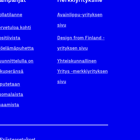
ollatilanne
Avainlippu-yrityksen
sivu
ervetuloa kohti
ositiivista
Design from Finland -
yöelämäpuhetta
yrityksen sivu
uunnittelulla on
Yhteiskunnallinen
lkuperänsä
Yritys -merkkiyrityksen
sivu
iputetaan
uomalaista
saamista
Evästeasetukset