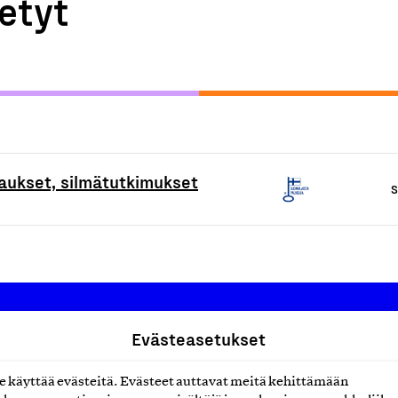
etyt
kaukset, silmätutkimukset
S
Evästeasetukset
Suomalainen työ ry
käyttää evästeitä. Evästeet auttavat meitä kehittämään