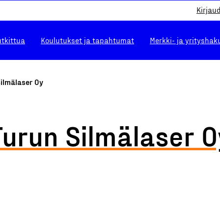
Kirjau
utkittua
Koulutukset ja tapahtumat
Merkki- ja yrityshak
ilmälaser Oy
Turun Silmälaser O