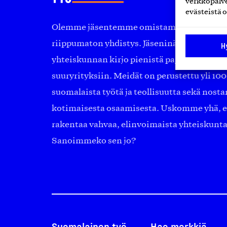
verkkopalve
evästeistä o
Olemme jäsentemme omistama puolueeton, 
riippumaton yhdistys. Jäseninämme on ko
H
yhteiskunnan kirjo pienistä pajoista ja yhte
suuryrityksiin. Meidät on perustettu yli 10
suomalaista työtä ja teollisuutta sekä nost
kotimaisesta osaamisesta. Uskomme yhä, ett
rakentaa vahvaa, elinvoimaista yhteiskunt
Sanoimmeko sen jo?
Suomalainen työ
Hae merkkiä