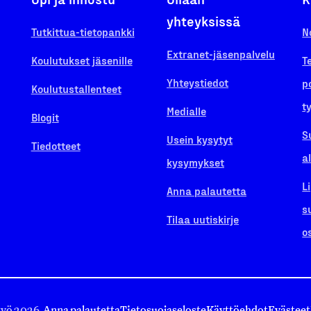
yhteyksissä
Tutkittua-tietopankki
N
Extranet-jäsenpalvelu
Koulutukset jäsenille
T
Yhteystiedot
p
Koulutustallenteet
t
Medialle
Blogit
S
Usein kysytyt
Tiedotteet
a
kysymykset
L
Anna palautetta
s
Tilaa uutiskirje
o
työ 2026.
Anna palautetta
Tietosuojaseloste
Käyttöehdot
Evästeet