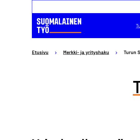
T
Etusivu
Merkki- ja yrityshaku
Turun S