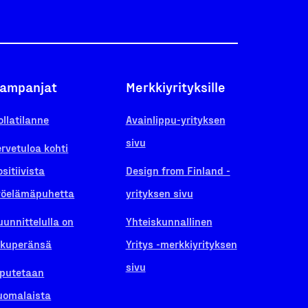
ampanjat
Merkkiyrityksille
ollatilanne
Avainlippu-yrityksen
sivu
ervetuloa kohti
ositiivista
Design from Finland -
yöelämäpuhetta
yrityksen sivu
uunnittelulla on
Yhteiskunnallinen
lkuperänsä
Yritys -merkkiyrityksen
sivu
iputetaan
uomalaista