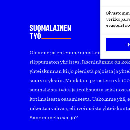
Sivustomme 
verkkopalve
evästeistä o
H
Olemme jäsentemme omistama puolueeton, 
riippumaton yhdistys. Jäseninämme on ko
yhteiskunnan kirjo pienistä pajoista ja yhte
suuryrityksiin. Meidät on perustettu yli 10
suomalaista työtä ja teollisuutta sekä nost
kotimaisesta osaamisesta. Uskomme yhä, ett
rakentaa vahvaa, elinvoimaista yhteiskunt
Sanoimmeko sen jo?