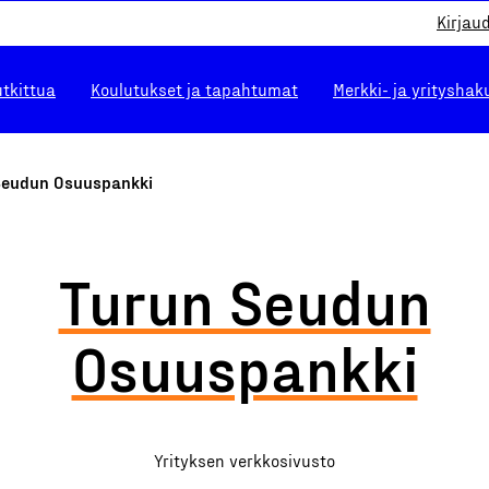
Kirjau
utkittua
Koulutukset ja tapahtumat
Merkki- ja yrityshak
Seudun Osuuspankki
Turun Seudun
Osuuspankki
Yrityksen verkkosivusto