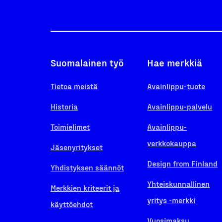
Suomalainen työ
Hae merkkiä
Tietoa meistä
Avainlippu-tuote
Historia
Avainlippu-palvelu
Toimielimet
Avainlippu-
verkkokauppa
Jäsenyritykset
Design from Finland
Yhdistyksen säännöt
Yhteiskunnallinen
Merkkien kriteerit ja
yritys -merkki
käyttöehdot
Vuosimaksu