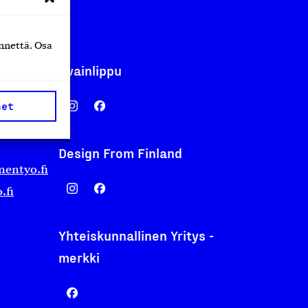
nnettä. Osa
Avainlippu
set
Design From Finland
nentyo.fi
.fi
Yhteiskunnallinen Yritys -
merkki