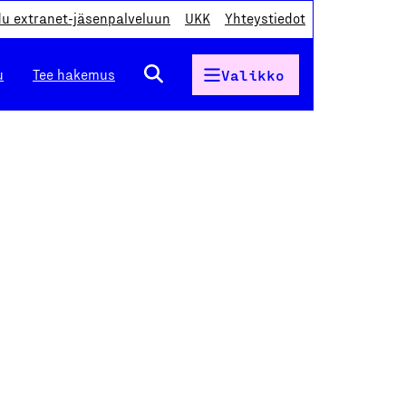
du extranet-jäsenpalveluun
UKK
Yhteystiedot
u
Tee hakemus
Valikko