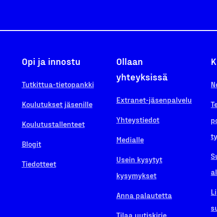
Opi ja innostu
Ollaan
K
yhteyksissä
Tutkittua-tietopankki
N
Extranet-jäsenpalvelu
Koulutukset jäsenille
T
Yhteystiedot
p
Koulutustallenteet
t
Medialle
Blogit
S
Usein kysytyt
Tiedotteet
a
kysymykset
L
Anna palautetta
s
Tilaa uutiskirje