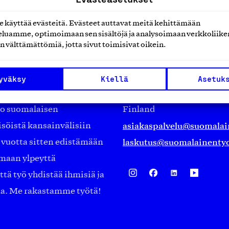
käyttää evästeitä. Evästeet auttavat meitä kehittämään
luamme, optimoimaan sen sisältöjä ja analysoimaan verkkoliike
n välttämättömiä, jotta sivut toimisivat oikein.
Suomalainen työ ry
Eteläranta 14,
yväksy
Kiellä
Asetuk
työmarkkinajärjestöistä
00130 Helsinki
ko suomalaisen
Finland
asiakaspalvelu@suomalai
isöistä kansainvälisiin
laskutus@suomalainentyo
0 vuotta sitten edistämään
amaan ylpeyttä
ä työ yhdistää ihmisiä ja
aa. Me rakastamme työtä!