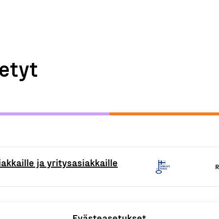
etyt
akkaille ja yritysasiakkaille
R
Evästeasetukset