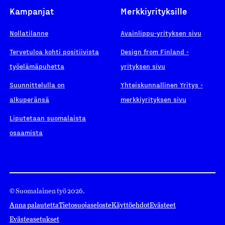
Kampanjat
Merkkiyrityksille
Nollatilanne
Avainlippu-yrityksen sivu
Tervetuloa kohti positiivista
Design from Finland -
työelämäpuhetta
yrityksen sivu
Suunnittelulla on
Yhteiskunnallinen Yritys -
alkuperänsä
merkkiyrityksen sivu
Liputetaan suomalaista
osaamista
© Suomalainen työ 2026.
Anna palautetta
Tietosuojaseloste
Käyttöehdot
Evästeet
Evästeasetukset