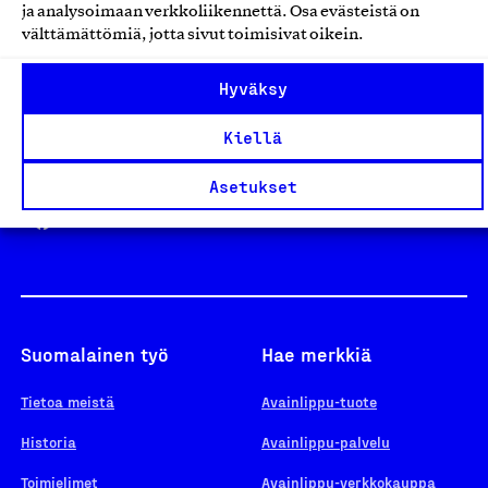
ja analysoimaan verkkoliikennettä. Osa evästeistä on
välttämättömiä, jotta sivut toimisivat oikein.
Design From Finland
Hyväksy
Kiellä
Yhteiskunnallinen Yritys -merkki
Asetukset
Suomalainen työ
Hae merkkiä
Tietoa meistä
Avainlippu-tuote
Historia
Avainlippu-palvelu
Toimielimet
Avainlippu-verkkokauppa