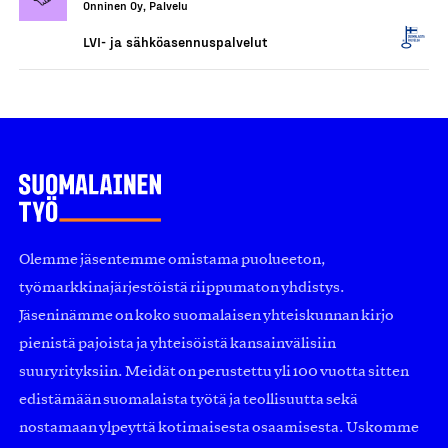
Onninen Oy, Palvelu
LVI- ja sähköasennuspalvelut
Olemme jäsentemme omistama puolueeton,
työmarkkinajärjestöistä riippumaton yhdistys.
Jäseninämme on koko suomalaisen yhteiskunnan kirjo
pienistä pajoista ja yhteisöistä kansainvälisiin
suuryrityksiin. Meidät on perustettu yli 100 vuotta sitten
edistämään suomalaista työtä ja teollisuutta sekä
nostamaan ylpeyttä kotimaisesta osaamisesta. Uskomme