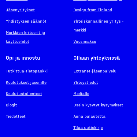
Jäsenyritykset
Design from Finland
Yhdistyksen säännöt
Yhteiskunnallinen yritys -
merkki
Merkkien kriteerit ja
käyttöehdot
Vuosimaksu
Opi ja innostu
Ollaan yhteyksissä
Tutkittua-tietopankki
Extranet-jäsenpalvelu
Koulutukset jäsenille
Yhteystiedot
Koulutustallenteet
Medialle
Blogit
Usein kysytyt kysymykset
Tiedotteet
Anna palautetta
Tilaa uutiskirje