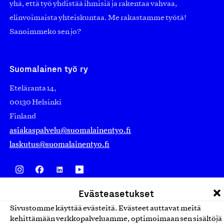
yhä, että työ yhdistää ihmisiä ja rakentaa vahvaa,
elinvoimaista yhteiskuntaa. Me rakastamme työtä!
Sanoimmeko sen jo?
Suomalainen työ ry
Eteläranta 14,
00130 Helsinki
Finland
asiakaspalvelu@suomalainentyo.fi
laskutus@suomalainentyo.fi
Evästeasetukset
Avainlippu
Sivustomme käyttää evästeitä. Evästeet auttavat meitä
kehittämään verkkopalveluamme, optimoimaan sen sisältöjä