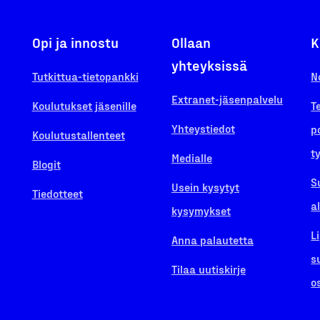
Opi ja innostu
Ollaan
K
yhteyksissä
Tutkittua-tietopankki
N
Extranet-jäsenpalvelu
Koulutukset jäsenille
T
Yhteystiedot
p
Koulutustallenteet
t
Medialle
Blogit
S
Usein kysytyt
Tiedotteet
a
kysymykset
L
Anna palautetta
s
Tilaa uutiskirje
o