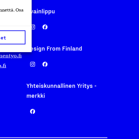
Avainlippu
nnettä. Osa
set
Design From Finland
nentyo.fi
.fi
Yhteiskunnallinen Yritys -
merkki