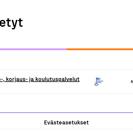
etyt
-, korjaus- ja koulutuspalvelut
A
Evästeasetukset