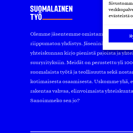
Sivustomme 
verkkopalve
evästeistä o
Olemme jäsentemme omistama puolueeton, 
H
riippumaton yhdistys. Jäseninämme on ko
yhteiskunnan kirjo pienistä pajoista ja yhte
suuryrityksiin. Meidät on perustettu yli 10
suomalaista työtä ja teollisuutta sekä nost
kotimaisesta osaamisesta. Uskomme yhä, ett
rakentaa vahvaa, elinvoimaista yhteiskunt
Sanoimmeko sen jo?