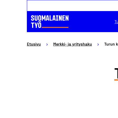
T
Etusivu
Merkki- ja yrityshaku
Turun k