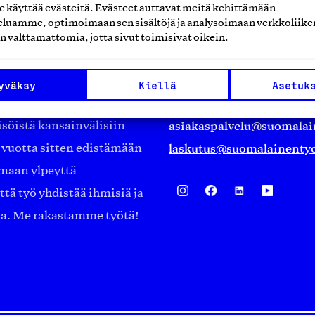
käyttää evästeitä. Evästeet auttavat meitä kehittämään
Suomalainen työ ry
luamme, optimoimaan sen sisältöjä ja analysoimaan verkkoliike
n välttämättömiä, jotta sivut toimisivat oikein.
Eteläranta 14,
työmarkkinajärjestöistä
00130 Helsinki
yväksy
Kiellä
Asetuk
ko suomalaisen
Finland
asiakaspalvelu@suomalai
isöistä kansainvälisiin
laskutus@suomalainentyo
0 vuotta sitten edistämään
amaan ylpeyttä
ä työ yhdistää ihmisiä ja
aa. Me rakastamme työtä!