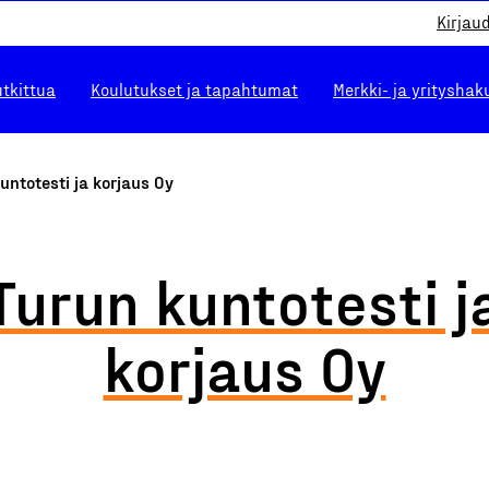
Kirjau
utkittua
Koulutukset ja tapahtumat
Merkki- ja yrityshak
untotesti ja korjaus Oy
Turun kuntotesti j
korjaus Oy