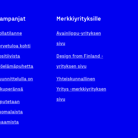
ampanjat
Merkkiyrityksille
ollatilanne
Avainlippu-yrityksen
sivu
ervetuloa kohti
ositiivista
Design from Finland -
yöelämäpuhetta
yrityksen sivu
uunnittelulla on
Yhteiskunnallinen
lkuperänsä
Yritys -merkkiyrityksen
sivu
iputetaan
uomalaista
saamista