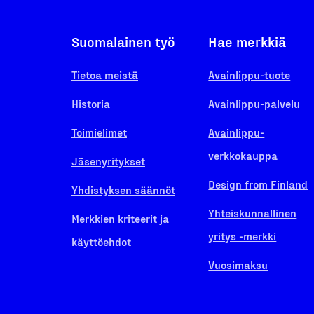
Suomalainen työ
Hae merkkiä
Tietoa meistä
Avainlippu-tuote
Historia
Avainlippu-palvelu
Toimielimet
Avainlippu-
verkkokauppa
Jäsenyritykset
Design from Finland
Yhdistyksen säännöt
Yhteiskunnallinen
Merkkien kriteerit ja
yritys -merkki
käyttöehdot
Vuosimaksu