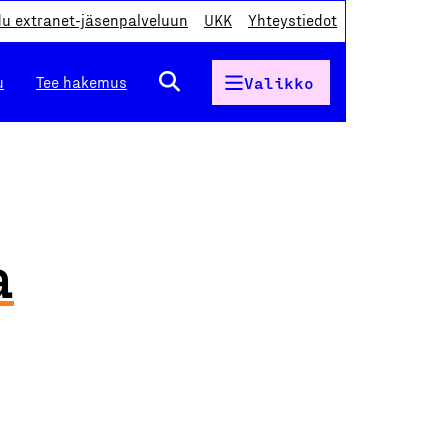
du extranet-jäsenpalveluun
UKK
Yhteystiedot
u
Tee hakemus
Valikko
a