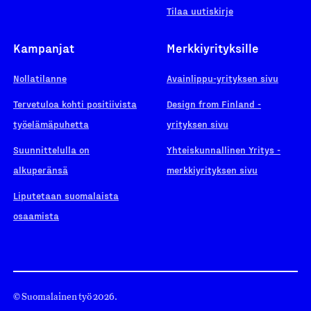
Tilaa uutiskirje
Kampanjat
Merkkiyrityksille
Nollatilanne
Avainlippu-yrityksen sivu
Tervetuloa kohti positiivista
Design from Finland -
työelämäpuhetta
yrityksen sivu
Suunnittelulla on
Yhteiskunnallinen Yritys -
alkuperänsä
merkkiyrityksen sivu
Liputetaan suomalaista
osaamista
© Suomalainen työ 2026.