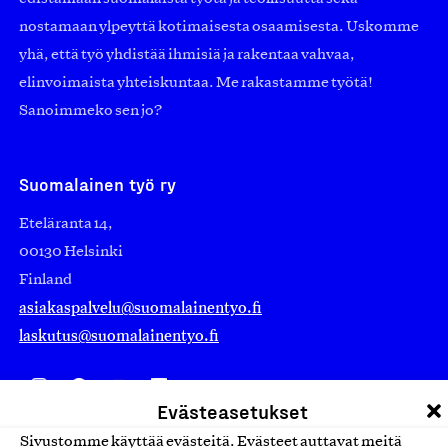
nostamaan ylpeyttä kotimaisesta osaamisesta. Uskomme
yhä, että työ yhdistää ihmisiä ja rakentaa vahvaa,
elinvoimaista yhteiskuntaa. Me rakastamme työtä!
Sanoimmeko sen jo?
Suomalainen työ ry
Eteläranta 14,
00130 Helsinki
Finland
asiakaspalvelu@suomalainentyo.fi
laskutus@suomalainentyo.fi
Evästeasetukset
Avainlippu
Sivustomme käyttää evästeitä. Evästeet auttavat meitä