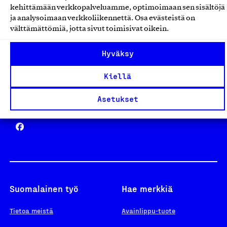
kehittämään verkkopalveluamme, optimoimaan sen sisältöjä
ja analysoimaan verkkoliikennettä. Osa evästeistä on
välttämättömiä, jotta sivut toimisivat oikein.
Design From Finland
Hyväksy
Kiellä
Asetukset
Yhteiskunnallinen Yritys -merkki
Suomalainen työ
Hae merkkiä
Tietoa meistä
Avainlippu-tuote