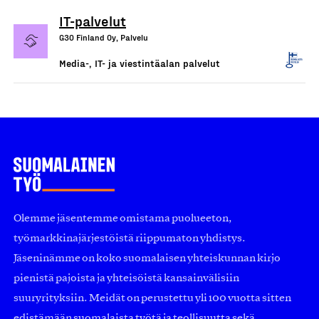
IT-palvelut
G30 Finland Oy, Palvelu
Media-, IT- ja viestintäalan palvelut
Olemme jäsentemme omistama puolueeton,
työmarkkinajärjestöistä riippumaton yhdistys.
Jäseninämme on koko suomalaisen yhteiskunnan kirjo
pienistä pajoista ja yhteisöistä kansainvälisiin
suuryrityksiin. Meidät on perustettu yli 100 vuotta sitten
edistämään suomalaista työtä ja teollisuutta sekä