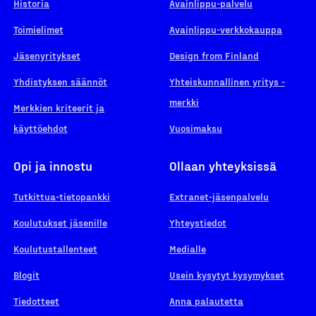
Historia
Avainlippu-palvelu
Toimielimet
Avainlippu-verkkokauppa
Jäsenyritykset
Design from Finland
Yhdistyksen säännöt
Yhteiskunnallinen yritys -
merkki
Merkkien kriteerit ja
käyttöehdot
Vuosimaksu
Opi ja innostu
Ollaan yhteyksissä
Tutkittua-tietopankki
Extranet-jäsenpalvelu
Koulutukset jäsenille
Yhteystiedot
Koulutustallenteet
Medialle
Blogit
Usein kysytyt kysymykset
Tiedotteet
Anna palautetta