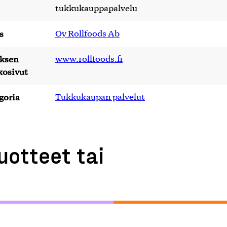
tukkukauppapalvelu
s
Oy Rollfoods Ab
yksen
www.rollfoods.fi
kosivut
goria
Tukkukaupan palvelut
uotteet tai