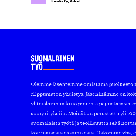
Brendia Oy, Palvelu
Olemme jäsentemme omistama puolueeton, 
riippumaton yhdistys. Jäseninämme on ko
yhteiskunnan kirjo pienistä pajoista ja yhte
suuryrityksiin. Meidät on perustettu yli 10
suomalaista työtä ja teollisuutta sekä nost
kotimaisesta osaamisesta. Uskomme yhä, ett