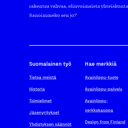
rakentaa vahvaa, elinvoimaista yhteiskunt
Sanoimmeko sen jo?
Suomalainen työ
Hae merkkiä
Tietoa meistä
Avainlippu-tuote
Historia
Avainlippu-palvelu
Toimielimet
Avainlippu-
verkkokauppa
Jäsenyritykset
Design from Finland
Yhdistyksen säännöt