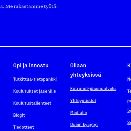
aa. Me rakastamme työtä!
Opi ja innostu
Ollaan
K
yhteyksissä
Tutkittua-tietopankki
N
Extranet-jäsenpalvelu
Koulutukset jäsenille
T
Yhteystiedot
p
Koulutustallenteet
t
Medialle
Blogit
S
Usein kysytyt
Tiedotteet