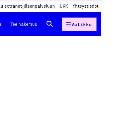
du extranet-jäsenpalveluun
UKK
Yhteystiedot
u
Tee hakemus
Valikko