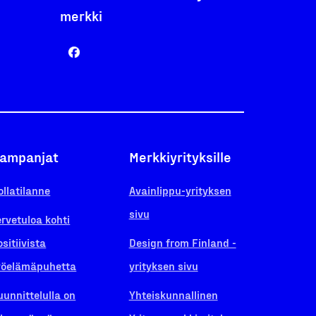
merkki
ampanjat
Merkkiyrityksille
ollatilanne
Avainlippu-yrityksen
sivu
ervetuloa kohti
ositiivista
Design from Finland -
yöelämäpuhetta
yrityksen sivu
uunnittelulla on
Yhteiskunnallinen