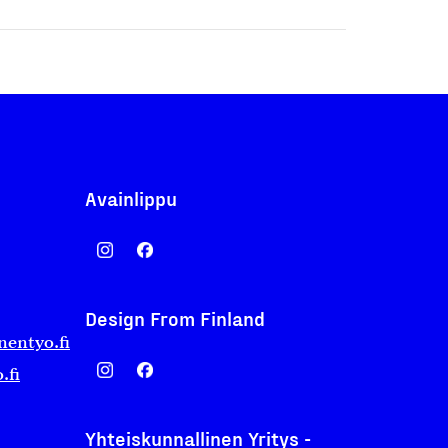
Avainlippu
Design From Finland
nentyo.fi
.fi
Yhteiskunnallinen Yritys -