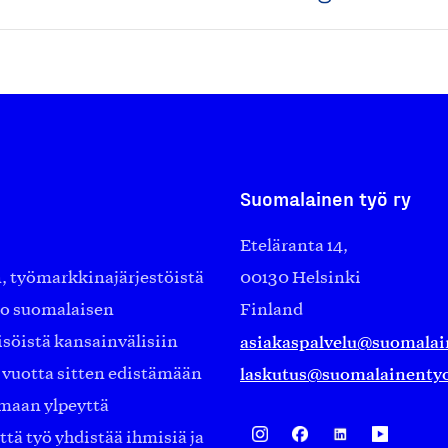
Suomalainen työ ry
Eteläranta 14,
työmarkkinajärjestöistä
00130 Helsinki
ko suomalaisen
Finland
asiakaspalvelu@suomalai
isöistä kansainvälisiin
laskutus@suomalainentyo
0 vuotta sitten edistämään
amaan ylpeyttä
ä työ yhdistää ihmisiä ja