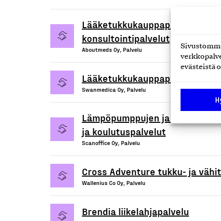
Lääketukkukauppapalvelut aptee
konsultointipalvelut
Sivustomme 
Aboutmeds Oy, Palvelu
verkkopalve
evästeistä o
Lääketukkukauppapalvelut sekä 
Swanmedica Oy, Palvelu
H
Lämpöpumppujen ja ilmanvaihd
ja koulutuspalvelut
Scanoffice Oy, Palvelu
Cross Adventure tukku- ja vähi
Wallenius Co Oy, Palvelu
Brendia liikelahjapalvelu