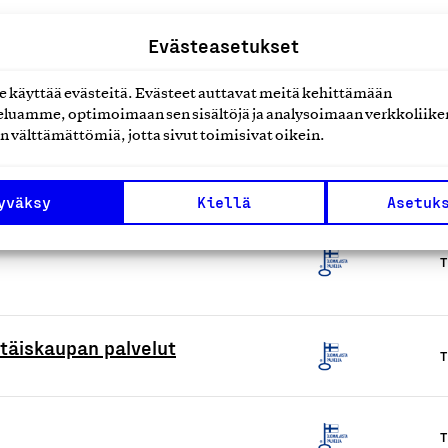
Evästeasetukset
keille. Koulutus- ja
T
käyttää evästeitä. Evästeet auttavat meitä kehittämään
luamme, optimoimaan sen sisältöjä ja analysoimaan verkkoliike
n välttämättömiä, jotta sivut toimisivat oikein.
tieto- ja koulutuspalvelut
T
yväksy
Kiellä
Asetuk
on maahantuonti-, tukkukauppa-
T
ttäiskaupan palvelut
T
T