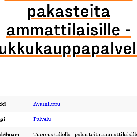
pakasteita
ammattilaisille -
ukkukauppapalve
ki
Avainlippu
pi
Palvelu
kiluvan
Tuoreus tallella - pakasteita ammattilaisill