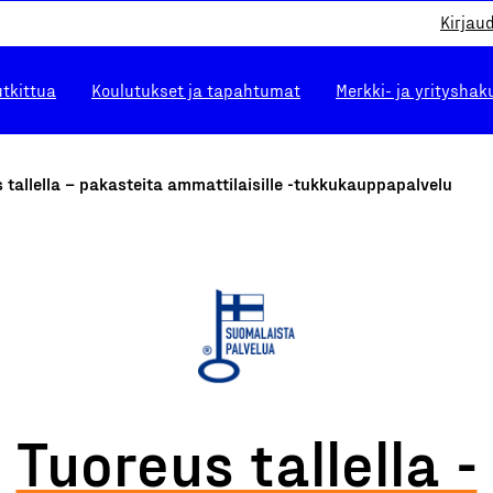
Kirjau
utkittua
Koulutukset ja tapahtumat
Merkki- ja yrityshak
 tallella – pakasteita ammattilaisille -tukkukauppapalvelu
Tuoreus tallella -