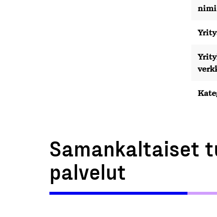
nimi
Yrity
Yrit
verk
Kate
Samankaltaiset t
palvelut