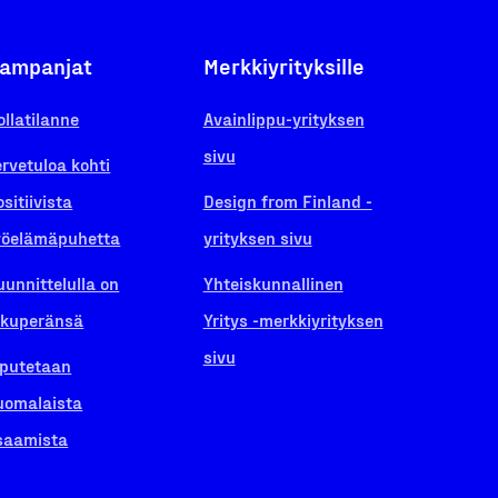
ampanjat
Merkkiyrityksille
ollatilanne
Avainlippu-yrityksen
sivu
ervetuloa kohti
ositiivista
Design from Finland -
yöelämäpuhetta
yrityksen sivu
uunnittelulla on
Yhteiskunnallinen
lkuperänsä
Yritys -merkkiyrityksen
sivu
iputetaan
uomalaista
saamista