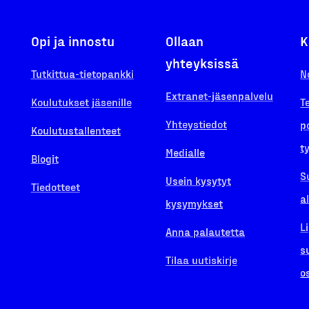
Opi ja innostu
Ollaan
K
yhteyksissä
Tutkittua-tietopankki
N
Extranet-jäsenpalvelu
Koulutukset jäsenille
T
Yhteystiedot
p
Koulutustallenteet
t
Medialle
Blogit
S
Usein kysytyt
Tiedotteet
a
kysymykset
L
Anna palautetta
s
Tilaa uutiskirje
o