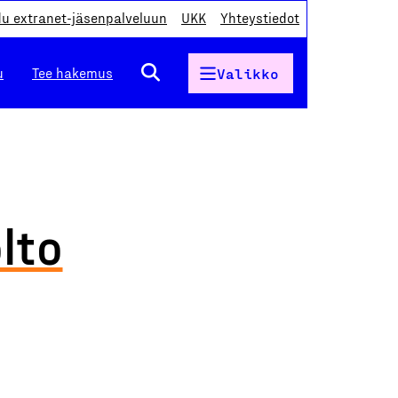
du extranet-jäsenpalveluun
UKK
Yhteystiedot
u
Tee hakemus
Valikko
lto