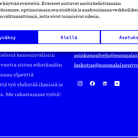
käyttää evästeitä. Evästeet auttavat meitä kehittämään
Suomalainen työ ry
luamme, optimoimaan sen sisältöjä ja analysoimaan verkkoliike
n välttämättömiä, jotta sivut toimisivat oikein.
Eteläranta 14,
työmarkkinajärjestöistä
00130 Helsinki
yväksy
Kiellä
Asetuk
ko suomalaisen
Finland
asiakaspalvelu@suomalai
isöistä kansainvälisiin
laskutus@suomalainentyo
0 vuotta sitten edistämään
amaan ylpeyttä
ä työ yhdistää ihmisiä ja
aa. Me rakastamme työtä!