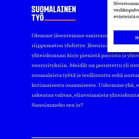
Sivustomme 
verkkopalve
evästeistä o
Olemme jäsentemme omistama puolueeton, 
H
riippumaton yhdistys. Jäseninämme on ko
yhteiskunnan kirjo pienistä pajoista ja yhte
suuryrityksiin. Meidät on perustettu yli 10
suomalaista työtä ja teollisuutta sekä nost
kotimaisesta osaamisesta. Uskomme yhä, ett
rakentaa vahvaa, elinvoimaista yhteiskunt
Sanoimmeko sen jo?