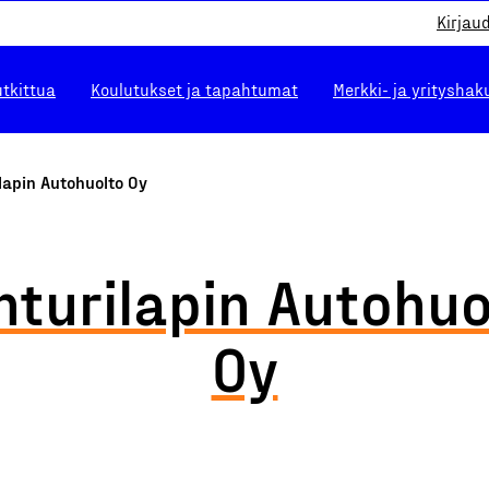
Kirjau
utkittua
Koulutukset ja tapahtumat
Merkki- ja yrityshak
lapin Autohuolto Oy
nturilapin Autohuo
Oy