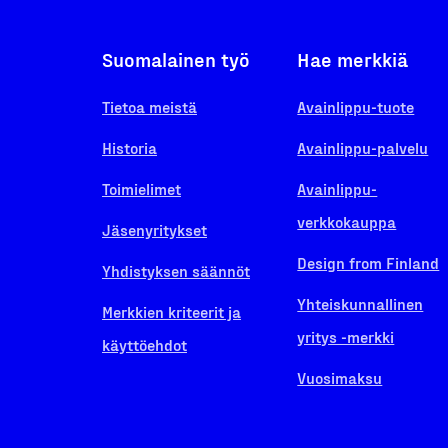
Suomalainen työ
Hae merkkiä
Tietoa meistä
Avainlippu-tuote
Historia
Avainlippu-palvelu
Toimielimet
Avainlippu-
verkkokauppa
Jäsenyritykset
Design from Finland
Yhdistyksen säännöt
Yhteiskunnallinen
Merkkien kriteerit ja
yritys -merkki
käyttöehdot
Vuosimaksu