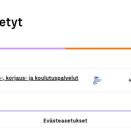
etyt
-, korjaus- ja koulutuspalvelut
A
Evästeasetukset