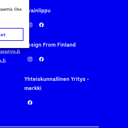
Avainlippu
nnettä. Osa
set
Design From Finland
nentyo.fi
.fi
Yhteiskunnallinen Yritys -
merkki