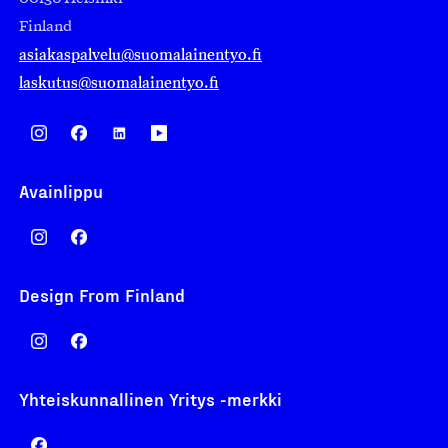
Finland
asiakaspalvelu@suomalainentyo.fi
laskutus@suomalainentyo.fi
Avainlippu
Design From Finland
Yhteiskunnallinen Yritys -merkki