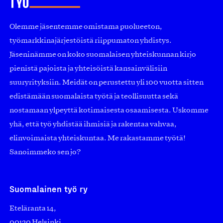
Olemme jäsentemme omistama puolueeton,
työmarkkinajärjestöistä riippumaton yhdistys.
Jäseninämme on koko suomalaisen yhteiskunnan kirjo
pienistä pajoista ja yhteisöistä kansainvälisiin
suuryrityksiin. Meidät on perustettu yli 100 vuotta sitten
edistämään suomalaista työtä ja teollisuutta sekä
nostamaan ylpeyttä kotimaisesta osaamisesta. Uskomme
yhä, että työ yhdistää ihmisiä ja rakentaa vahvaa,
elinvoimaista yhteiskuntaa. Me rakastamme työtä!
Sanoimmeko sen jo?
Suomalainen työ ry
Eteläranta 14,
00130 Helsinki