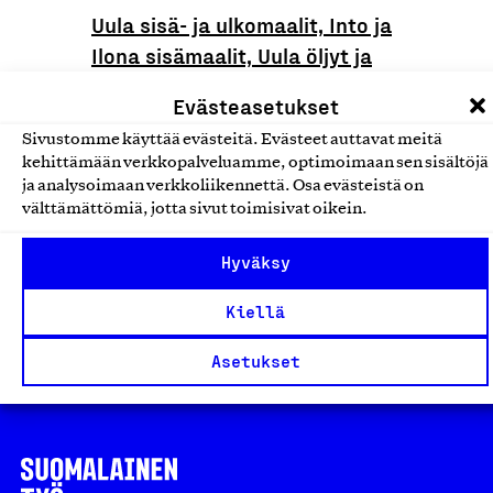
Uula sisä- ja ulkomaalit, Into ja
Ilona sisämaalit, Uula öljyt ja
ohenteet, Uula Homepesu, Uula
Evästeasetukset
Homesuoja, Uula oheistuotteet
Sivustomme käyttää evästeitä. Evästeet auttavat meitä
Uula Color Oy, Tuote
kehittämään verkkopalveluamme, optimoimaan sen sisältöjä
Sisämaalit ja tapetit
ja analysoimaan verkkoliikennettä. Osa evästeistä on
välttämättömiä, jotta sivut toimisivat oikein.
Miranol
Hyväksy
Tikkurila Oyj, Tuote
Kiellä
Sisämaalit ja tapetit
Asetukset