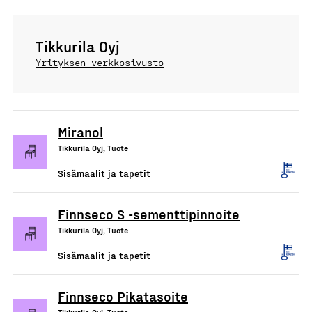
Tikkurila Oyj
Yrityksen verkkosivusto
Miranol
Tikkurila Oyj, Tuote
Sisämaalit ja tapetit
Finnseco S -sementtipinnoite
Tikkurila Oyj, Tuote
Sisämaalit ja tapetit
Finnseco Pikatasoite