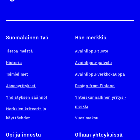
Suomalainen työ
Hae merkkiä
Tietoa meistä
Avainlippu-tuote
Historia
Avainlippu-palvelu
Toimielimet
Avainlippu-verkkokauppa
Jäsenyritykset
Design from Finland
Yhdistyksen säännöt
Yhteiskunnallinen yritys -
merkki
Merkkien kriteerit ja
käyttöehdot
Vuosimaksu
Opi ja innostu
Ollaan yhteyksissä