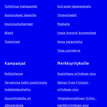
Tutkittua-tietopankki
Extranet-jäsenpalvelu
Koulutukset jäsenille
Yhteystiedot
Koulutustallenteet
Medialle
Blogit
Usein kysytyt kysymykset
Tiedotteet
Anna palautetta
Tilaa uutiskirje
Kampanjat
Merkkiyrityksille
Nollatilanne
Avainlippu-yrityksen sivu
Tervetuloa kohti positiivista
Design from Finland -
työelämäpuhetta
yrityksen sivu
Suunnittelulla on
Yhteiskunnallinen Yritys -
alkuperänsä
merkkiyrityksen sivu