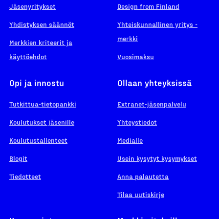
Jäsenyritykset
Design from Finland
Yhdistyksen säännöt
Yhteiskunnallinen yritys -
merkki
Merkkien kriteerit ja
käyttöehdot
Vuosimaksu
Opi ja innostu
Ollaan yhteyksissä
Tutkittua-tietopankki
Extranet-jäsenpalvelu
Koulutukset jäsenille
Yhteystiedot
Koulutustallenteet
Medialle
Blogit
Usein kysytyt kysymykset
Tiedotteet
Anna palautetta
Tilaa uutiskirje