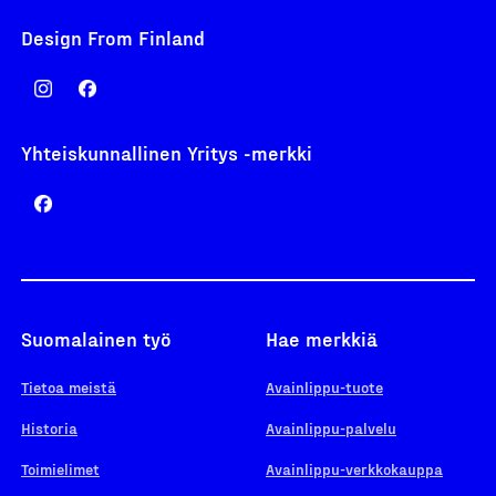
Design From Finland
Yhteiskunnallinen Yritys -merkki
Suomalainen työ
Hae merkkiä
Tietoa meistä
Avainlippu-tuote
Historia
Avainlippu-palvelu
Toimielimet
Avainlippu-verkkokauppa