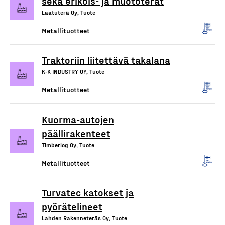
sekä erikois- ja muototerät
Laatuterä Oy, Tuote
Metallituotteet
Traktoriin liitettävä takalana
K-K INDUSTRY OY, Tuote
Metallituotteet
Kuorma-autojen
päällirakenteet
Timberlog Oy, Tuote
Metallituotteet
Turvatec katokset ja
pyörätelineet
Lahden Rakenneteräs Oy, Tuote