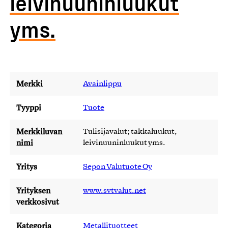
leivinuuninluukut
yms.
Merkki
Avainlippu
Tyyppi
Tuote
Merkkiluvan
Tulisijavalut; takkaluukut,
nimi
leivinuuninluukut yms.
Yritys
Sepon Valutuote Oy
Yrityksen
www.svtvalut.net
verkkosivut
Kategoria
Metallituotteet