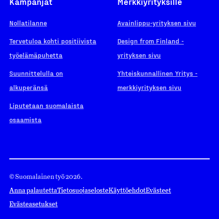
Kampanjat
Merkkiyrityksille
Nollatilanne
Avainlippu-yrityksen sivu
Tervetuloa kohti positiivista
Design from Finland -
työelämäpuhetta
yrityksen sivu
Suunnittelulla on
Yhteiskunnallinen Yritys -
alkuperänsä
merkkiyrityksen sivu
Liputetaan suomalaista
osaamista
© Suomalainen työ 2026.
Anna palautetta
Tietosuojaseloste
Käyttöehdot
Evästeet
Evästeasetukset