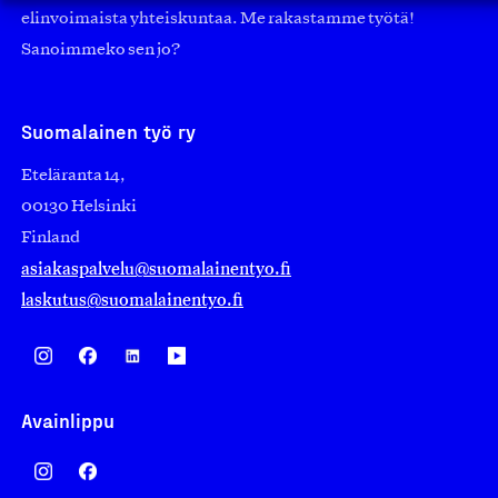
elinvoimaista yhteiskuntaa. Me rakastamme työtä!
Sanoimmeko sen jo?
Suomalainen työ ry
Eteläranta 14,
00130 Helsinki
Finland
asiakaspalvelu@suomalainentyo.fi
laskutus@suomalainentyo.fi
Avainlippu