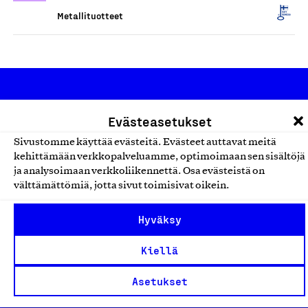
Metallituotteet
Evästeasetukset
Sivustomme käyttää evästeitä. Evästeet auttavat meitä
kehittämään verkkopalveluamme, optimoimaan sen sisältöjä
Olemme jäsentemme omistama puolueeton,
ja analysoimaan verkkoliikennettä. Osa evästeistä on
työmarkkinajärjestöistä riippumaton yhdistys.
välttämättömiä, jotta sivut toimisivat oikein.
Jäseninämme on koko suomalaisen yhteiskunnan kirjo
Hyväksy
pienistä pajoista ja yhteisöistä kansainvälisiin
suuryrityksiin. Meidät on perustettu yli 100 vuotta sitten
Kiellä
edistämään suomalaista työtä ja teollisuutta sekä
Asetukset
nostamaan ylpeyttä kotimaisesta osaamisesta. Uskomme
yhä, että työ yhdistää ihmisiä ja rakentaa vahvaa,