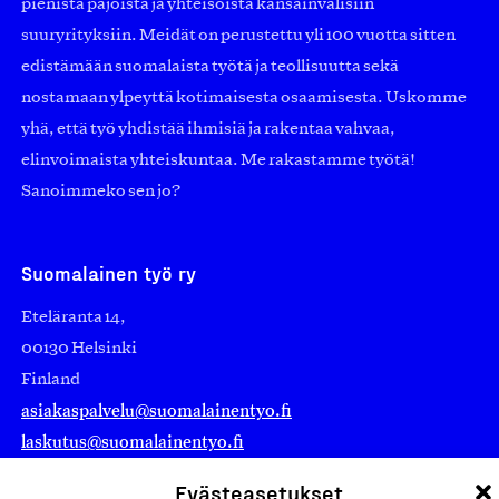
pienistä pajoista ja yhteisöistä kansainvälisiin
suuryrityksiin. Meidät on perustettu yli 100 vuotta sitten
edistämään suomalaista työtä ja teollisuutta sekä
nostamaan ylpeyttä kotimaisesta osaamisesta. Uskomme
yhä, että työ yhdistää ihmisiä ja rakentaa vahvaa,
elinvoimaista yhteiskuntaa. Me rakastamme työtä!
Sanoimmeko sen jo?
Suomalainen työ ry
Eteläranta 14,
00130 Helsinki
Finland
asiakaspalvelu@suomalainentyo.fi
laskutus@suomalainentyo.fi
Evästeasetukset