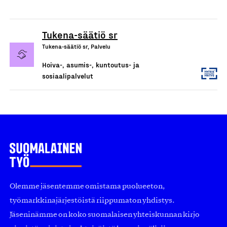
Tukena-säätiö sr
Tukena-säätiö sr, Palvelu
Hoiva-, asumis-, kuntoutus- ja
sosiaalipalvelut
Olemme jäsentemme omistama puolueeton,
työmarkkinajärjestöistä riippumaton yhdistys.
Jäseninämme on koko suomalaisen yhteiskunnan kirjo