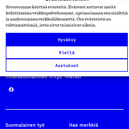
Sivustomme käyttää evästeitä. Evästeet auttavat meitä
kehittämään verkkopalveluamme, optimoimaan sen sisältöjä
Avainlippu
ja analysoimaan verkkoliikennettä. Osa evästeistä on
välttämättömiä, jotta sivut toimisivat oikein.
Hyväksy
Design From Finland
Kiellä
Asetukset
Yhteiskunnallinen Yritys -merkki
Suomalainen työ
Hae merkkiä