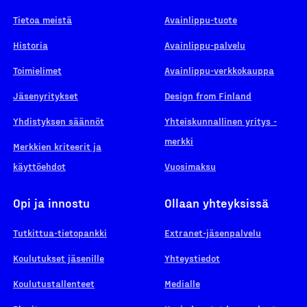
Tietoa meistä
Avainlippu-tuote
Historia
Avainlippu-palvelu
Toimielimet
Avainlippu-verkkokauppa
Jäsenyritykset
Design from Finland
Yhdistyksen säännöt
Yhteiskunnallinen yritys -
merkki
Merkkien kriteerit ja
käyttöehdot
Vuosimaksu
Opi ja innostu
Ollaan yhteyksissä
Tutkittua-tietopankki
Extranet-jäsenpalvelu
Koulutukset jäsenille
Yhteystiedot
Koulutustallenteet
Medialle