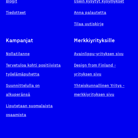
Blogit
Usein kysytyt kysymykset
Tiedotteet
Anna palautetta
Tilaa uutiskirje
Kampanjat
Merkkiyrityksille
Nollatilanne
Avainlippu-yrityksen sivu
Tervetuloa kohti positiivista
Design from Finland -
työelämäpuhetta
yrityksen sivu
Suunnittelulla on
Yhteiskunnallinen Yritys -
alkuperänsä
merkkiyrityksen sivu
Liputetaan suomalaista
osaamista