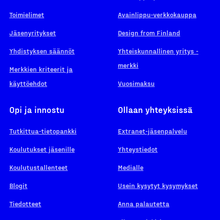
Toimielimet
Avainlippu-verkkokauppa
Jäsenyritykset
Design from Finland
Yhdistyksen säännöt
Yhteiskunnallinen yritys -
merkki
Merkkien kriteerit ja
käyttöehdot
Vuosimaksu
Opi ja innostu
Ollaan yhteyksissä
Tutkittua-tietopankki
Extranet-jäsenpalvelu
Koulutukset jäsenille
Yhteystiedot
Koulutustallenteet
Medialle
Blogit
Usein kysytyt kysymykset
Tiedotteet
Anna palautetta