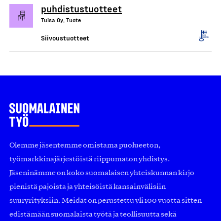
puhdistustuotteet
Tuisa Oy, Tuote
Siivoustuotteet
Olemme jäsentemme omistama puolueeton,
työmarkkinajärjestöistä riippumaton yhdistys.
Jäseninämme on koko suomalaisen yhteiskunnan kirjo
pienistä pajoista ja yhteisöistä kansainvälisiin
suuryrityksiin. Meidät on perustettu yli 100 vuotta sitten
edistämään suomalaista työtä ja teollisuutta sekä