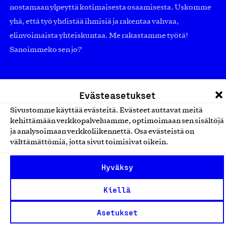
nostamaan ylpeyttä kotimaisesta osaamisesta. Uskomme
yhä, että työ yhdistää ihmisiä ja rakentaa vahvaa,
elinvoimaista yhteiskuntaa. Me rakastamme työtä!
Sanoimmeko sen jo?
Suomalainen työ ry
Evästeasetukset
Eteläranta 14,
Sivustomme käyttää evästeitä. Evästeet auttavat meitä
00130 Helsinki
kehittämään verkkopalveluamme, optimoimaan sen sisältöjä
ja analysoimaan verkkoliikennettä. Osa evästeistä on
Finland
välttämättömiä, jotta sivut toimisivat oikein.
asiakaspalvelu@suomalainentyo.fi
laskutus@suomalainentyo.fi
Hyväksy
Kiellä
Asetukset
Avainlippu