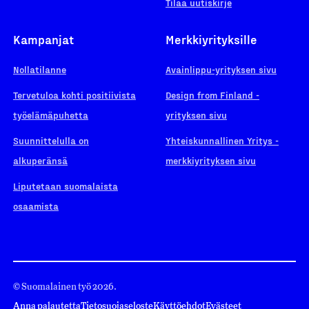
Tilaa uutiskirje
Kampanjat
Merkkiyrityksille
Nollatilanne
Avainlippu-yrityksen sivu
Tervetuloa kohti positiivista
Design from Finland -
työelämäpuhetta
yrityksen sivu
Suunnittelulla on
Yhteiskunnallinen Yritys -
alkuperänsä
merkkiyrityksen sivu
Liputetaan suomalaista
osaamista
© Suomalainen työ 2026.
Anna palautetta
Tietosuojaseloste
Käyttöehdot
Evästeet