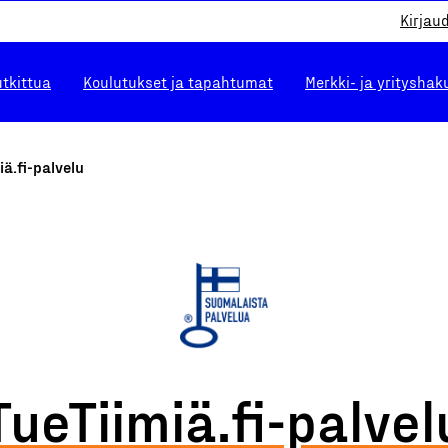
Kirjau
utkittua
Koulutukset ja tapahtumat
Merkki- ja yrityshak
iä.fi-palvelu
TueTiimiä.fi-palvel