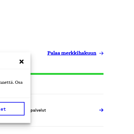
Palaa merkkihakuun
nnettä. Osa
set
ähittäiskaupan palvelut