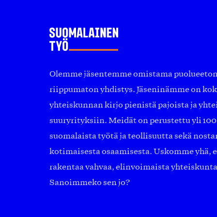
Olemme jäsentemme omistama puolueeton, 
riippumaton yhdistys. Jäseninämme on ko
yhteiskunnan kirjo pienistä pajoista ja yhte
suuryrityksiin. Meidät on perustettu yli 10
suomalaista työtä ja teollisuutta sekä nost
kotimaisesta osaamisesta. Uskomme yhä, ett
rakentaa vahvaa, elinvoimaista yhteiskunt
Sanoimmeko sen jo?