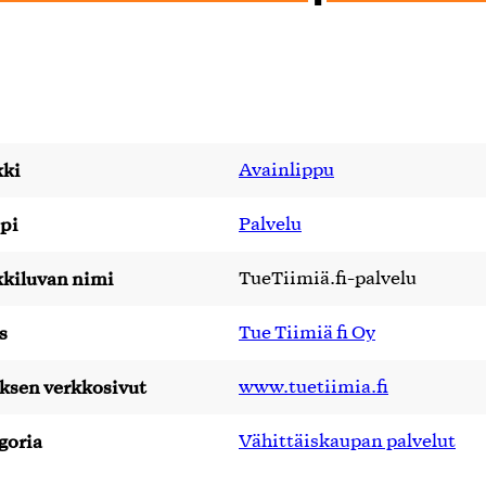
ki
Avainlippu
pi
Palvelu
kiluvan nimi
TueTiimiä.fi-palvelu
s
Tue Tiimiä fi Oy
yksen verkkosivut
www.tuetiimia.fi
goria
Vähittäiskaupan palvelut