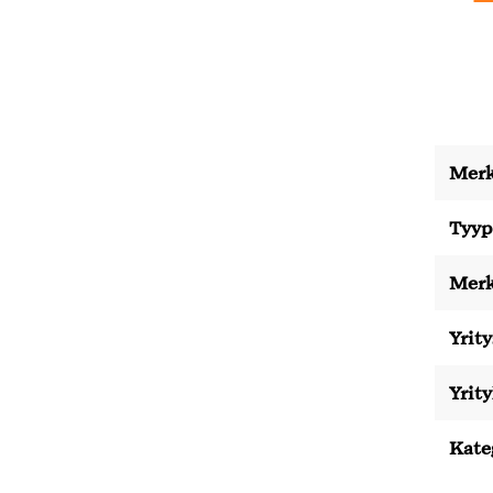
Merk
Tyyp
Merk
Yrity
Yrit
Kate