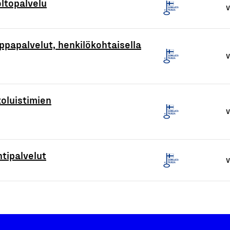
oltopalvelu
V
ppapalvelut, henkilökohtaisella
V
toluistimien
V
tipalvelut
V