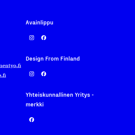
Avainlippu
Design From Finland
nentyo.fi
.fi
Yhteiskunnallinen Yritys -
merkki