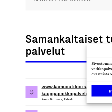
Samankaltaiset t
palvelut
Sivustomme 
verkkopalve
evästeistä o
www.kamuoutdoors.fi kalastusvä
H
kauppapaikkapalvelu
Kamu Outdoors, Palvelu