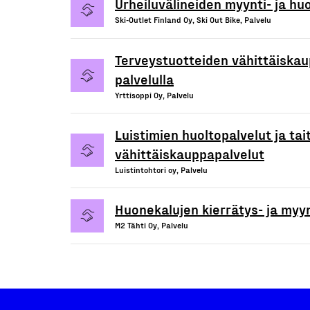
Urheiluvälineiden myynti- ja hu
Ski-Outlet Finland Oy, Ski Out Bike, Palvelu
Terveystuotteiden vähittäiskau
palvelulla
Yrttisoppi Oy, Palvelu
Luistimien huoltopalvelut ja tai
vähittäiskauppapalvelut
Luistintohtori oy, Palvelu
Huonekalujen kierrätys- ja myyn
M2 Tähti Oy, Palvelu