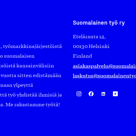
Suomalainen työ ry
Eteläranta 14,
työmarkkinajärjestöistä
00130 Helsinki
ko suomalaisen
Finland
asiakaspalvelu@suomalai
isöistä kansainvälisiin
laskutus@suomalainentyo
0 vuotta sitten edistämään
amaan ylpeyttä
ä työ yhdistää ihmisiä ja
aa. Me rakastamme työtä!