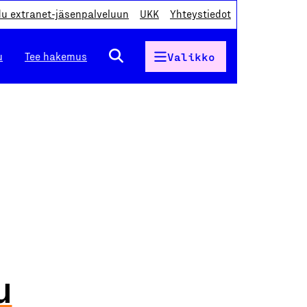
du extranet-jäsenpalveluun
UKK
Yhteystiedot
u
Tee hakemus
Valikko
u