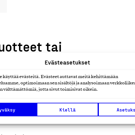
uotteet tai
Evästeasetukset
käyttää evästeitä. Evästeet auttavat meitä kehittämään
luamme, optimoimaan sen sisältöjä ja analysoimaan verkkoliike
n välttämättömiä, jotta sivut toimisivat oikein.
lineiden ja ulkoilutarvikkeiden
yväksy
Kiellä
Asetuk
V