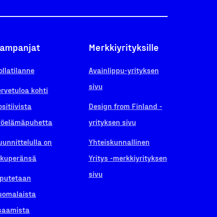
ampanjat
Merkkiyrityksille
ollatilanne
Avainlippu-yrityksen
sivu
ervetuloa kohti
ositiivista
Design from Finland -
yöelämäpuhetta
yrityksen sivu
uunnittelulla on
Yhteiskunnallinen
lkuperänsä
Yritys -merkkiyrityksen
sivu
iputetaan
uomalaista
saamista