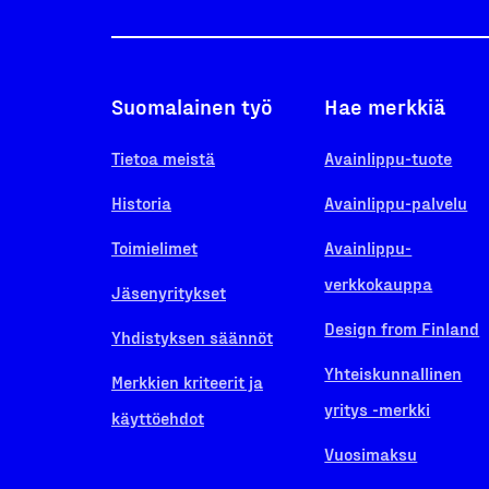
Suomalainen työ
Hae merkkiä
Tietoa meistä
Avainlippu-tuote
Historia
Avainlippu-palvelu
Toimielimet
Avainlippu-
verkkokauppa
Jäsenyritykset
Design from Finland
Yhdistyksen säännöt
Yhteiskunnallinen
Merkkien kriteerit ja
yritys -merkki
käyttöehdot
Vuosimaksu