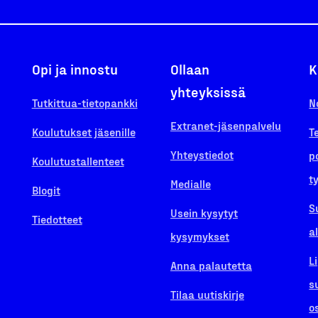
Opi ja innostu
Ollaan
K
yhteyksissä
Tutkittua-tietopankki
N
Extranet-jäsenpalvelu
Koulutukset jäsenille
T
Yhteystiedot
p
Koulutustallenteet
t
Medialle
Blogit
S
Usein kysytyt
Tiedotteet
a
kysymykset
L
Anna palautetta
s
Tilaa uutiskirje
o