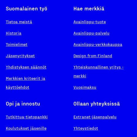
Suomalainen työ
Hae merkkiä
Tietoa meistä
Avainlippu-tuote
Historia
Avainlippu-palvelu
Toimielimet
Avainlippu-verkkokauppa
Jäsenyritykset
Design from Finland
Yhdistyksen säännöt
Yhteiskunnallinen yritys -
merkki
Merkkien kriteerit ja
käyttöehdot
Vuosimaksu
Opi ja innostu
Ollaan yhteyksissä
Tutkittua-tietopankki
Extranet-jäsenpalvelu
Koulutukset jäsenille
Yhteystiedot