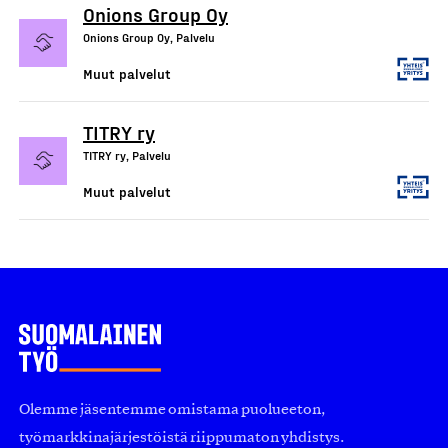
Onions Group Oy
Onions Group Oy, Palvelu
Muut palvelut
TITRY ry
TITRY ry, Palvelu
Muut palvelut
Olemme jäsentemme omistama puolueeton,
työmarkkinajärjestöistä riippumaton yhdistys.