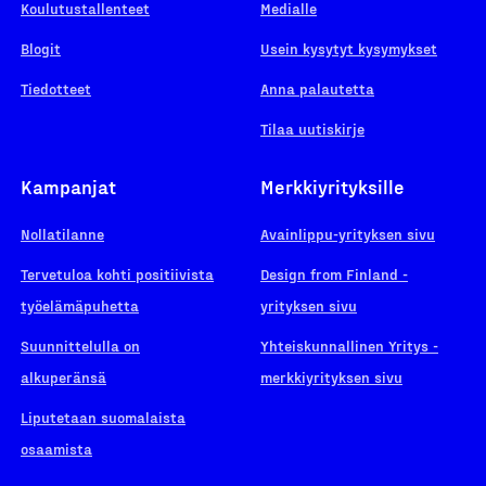
Koulutustallenteet
Medialle
Blogit
Usein kysytyt kysymykset
Tiedotteet
Anna palautetta
Tilaa uutiskirje
Kampanjat
Merkkiyrityksille
Nollatilanne
Avainlippu-yrityksen sivu
Tervetuloa kohti positiivista
Design from Finland -
työelämäpuhetta
yrityksen sivu
Suunnittelulla on
Yhteiskunnallinen Yritys -
alkuperänsä
merkkiyrityksen sivu
Liputetaan suomalaista
osaamista