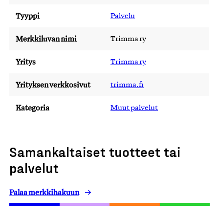
Tyyppi
Palvelu
Merkkiluvan nimi
Trimma ry
Yritys
Trimma ry
Yrityksen verkkosivut
trimma.fi
Kategoria
Muut palvelut
Samankaltaiset tuotteet tai
palvelut
Palaa merkkihakuun