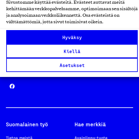
Sivustomme käyttää evästeitä. Evästeet auttavat meitä
Avainlippu
kehittämään verkkopalveluamme, optimoimaan sen sisältöjä
ja analysoimaan verkkoliikennettä. Osa evästeistä on
välttämättömiä, jotta sivut toimisivat oikein.
Hyväksy
Design From Finland
Kiellä
Asetukset
Yhteiskunnallinen Yritys -merkki
Suomalainen työ
Hae merkkiä
Tietoa meistä
Avainlippu-tuote