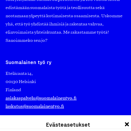
edistämään suomalaista työtä ja teollisuutta sekä
nostamaan ylpeyttä kotimaisesta osaamisesta. Uskomme
yhä, että työ yhdistää ihmisiä ja rakentaa vahvaa,
elinvoimaista yhteiskuntaa. Me rakastamme työtä!
Sanoimmeko sen jo?
Suomalainen työ ry
Eteläranta 14,
00130 Helsinki
Finland
asiakaspalvelu@suomalainentyo.fi
laskutus@suomalainentyo.fi
Evästeasetukset