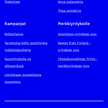
Tiedotteet
Anna palautetta
Tilaa uutiskirje
Kampanjat
Merkkiyrityksille
Nollatilanne
Avainlippu-yrityksen sivu
Tervetuloa kohti positiivista
Design from Finland -
työelämäpuhetta
yrityksen sivu
Suunnittelulla on
Yhteiskunnallinen Yritys -
alkuperänsä
merkkiyrityksen sivu
Liputetaan suomalaista
osaamista