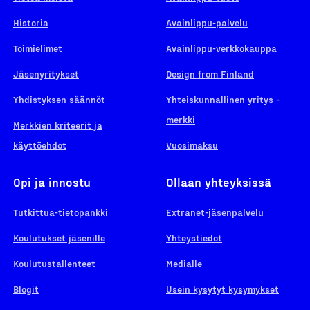
Historia
Avainlippu-palvelu
Toimielimet
Avainlippu-verkkokauppa
Jäsenyritykset
Design from Finland
Yhdistyksen säännöt
Yhteiskunnallinen yritys -
merkki
Merkkien kriteerit ja
käyttöehdot
Vuosimaksu
Opi ja innostu
Ollaan yhteyksissä
Tutkittua-tietopankki
Extranet-jäsenpalvelu
Koulutukset jäsenille
Yhteystiedot
Koulutustallenteet
Medialle
Blogit
Usein kysytyt kysymykset