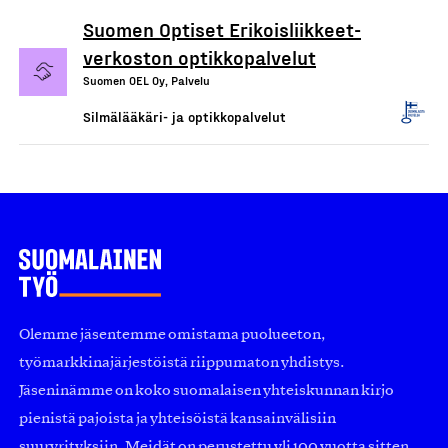
Suomen Optiset Erikoisliikkeet-
verkoston optikkopalvelut
Suomen OEL Oy, Palvelu
Silmälääkäri- ja optikkopalvelut
Olemme jäsentemme omistama puolueeton,
työmarkkinajärjestöistä riippumaton yhdistys.
Jäseninämme on koko suomalaisen yhteiskunnan kirjo
pienistä pajoista ja yhteisöistä kansainvälisiin
suuryrityksiin. Meidät on perustettu yli 100 vuotta sitten