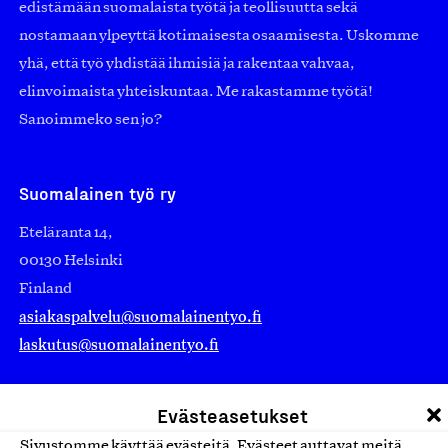
edistämään suomalaista työtä ja teollisuutta sekä
nostamaan ylpeyttä kotimaisesta osaamisesta. Uskomme
yhä, että työ yhdistää ihmisiä ja rakentaa vahvaa,
elinvoimaista yhteiskuntaa. Me rakastamme työtä!
Sanoimmeko sen jo?
Suomalainen työ ry
Eteläranta 14,
00130 Helsinki
Finland
asiakaspalvelu@suomalainentyo.fi
laskutus@suomalainentyo.fi
Evästeasetukset
Sivustomme käyttää evästeitä. Evästeet auttavat meitä