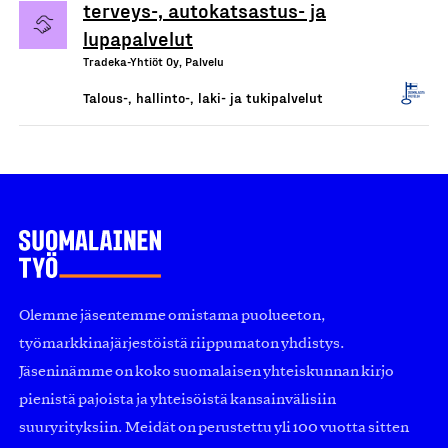
terveys-, autokatsastus- ja
lupapalvelut
Tradeka-Yhtiöt Oy, Palvelu
Talous-, hallinto-, laki- ja tukipalvelut
Olemme jäsentemme omistama puolueeton,
työmarkkinajärjestöistä riippumaton yhdistys.
Jäseninämme on koko suomalaisen yhteiskunnan kirjo
pienistä pajoista ja yhteisöistä kansainvälisiin
suuryrityksiin. Meidät on perustettu yli 100 vuotta sitten