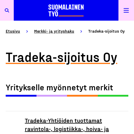
Etusivu
Merkki- ja yrityshaku
Tradeka-sijoitus Oy
Tradeka-sijoitus Oy
Yritykselle myönnetyt merkit
Tradeka-Yhtiöiden tuottamat
ravintola-, logistiikka-, hoiva- ja