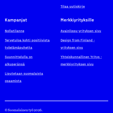
Tilaa uutiskirje
Kampanjat
Merkkiyrityksille
Nollatilanne
Avainlippu-yrityksen sivu
Tervetuloa kohti positiivista
Design from Finland -
työelämäpuhetta
yrityksen sivu
Suunnittelulla on
Yhteiskunnallinen Yritys -
alkuperänsä
merkkiyrityksen sivu
Liputetaan suomalaista
osaamista
© Suomalainen työ 2026.