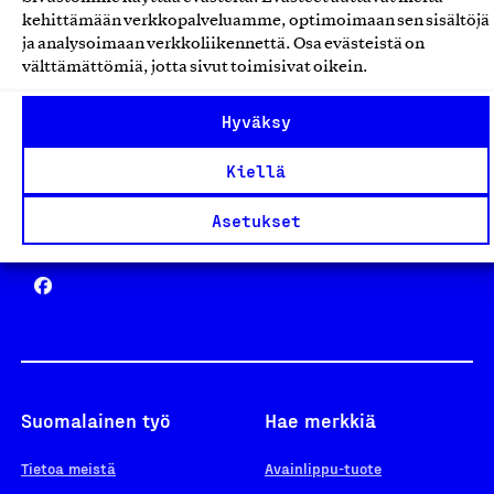
Avainlippu
kehittämään verkkopalveluamme, optimoimaan sen sisältöjä
ja analysoimaan verkkoliikennettä. Osa evästeistä on
välttämättömiä, jotta sivut toimisivat oikein.
Design From Finland
Hyväksy
Kiellä
Asetukset
Yhteiskunnallinen Yritys -merkki
Suomalainen työ
Hae merkkiä
Tietoa meistä
Avainlippu-tuote