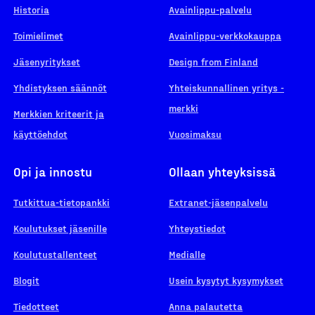
Historia
Avainlippu-palvelu
Toimielimet
Avainlippu-verkkokauppa
Jäsenyritykset
Design from Finland
Yhdistyksen säännöt
Yhteiskunnallinen yritys -
merkki
Merkkien kriteerit ja
käyttöehdot
Vuosimaksu
Opi ja innostu
Ollaan yhteyksissä
Tutkittua-tietopankki
Extranet-jäsenpalvelu
Koulutukset jäsenille
Yhteystiedot
Koulutustallenteet
Medialle
Blogit
Usein kysytyt kysymykset
Tiedotteet
Anna palautetta