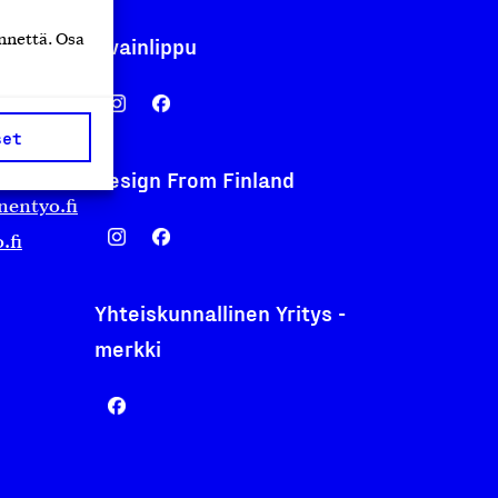
nnettä. Osa
Avainlippu
set
Design From Finland
nentyo.fi
.fi
Yhteiskunnallinen Yritys -
merkki