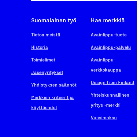
Suomalainen työ
Hae merkkiä
Tietoa meistä
Avainlippu-tuote
Historia
Avainlippu-palvelu
Toimielimet
Avainlippu-
verkkokauppa
Jäsenyritykset
Design from Finland
Yhdistyksen säännöt
Yhteiskunnallinen
Merkkien kriteerit ja
yritys -merkki
käyttöehdot
Vuosimaksu