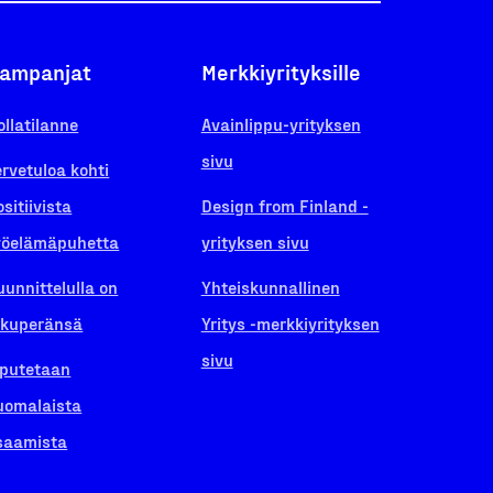
ampanjat
Merkkiyrityksille
ollatilanne
Avainlippu-yrityksen
sivu
ervetuloa kohti
ositiivista
Design from Finland -
yöelämäpuhetta
yrityksen sivu
uunnittelulla on
Yhteiskunnallinen
lkuperänsä
Yritys -merkkiyrityksen
sivu
iputetaan
uomalaista
saamista