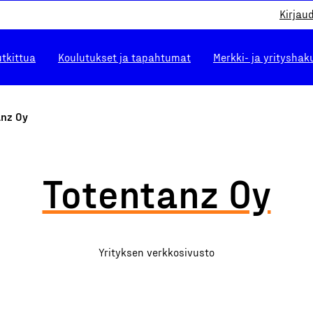
Kirjau
utkittua
Koulutukset ja tapahtumat
Merkki- ja yrityshak
anz Oy
Totentanz Oy
Yrityksen verkkosivusto