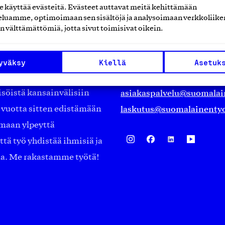
käyttää evästeitä. Evästeet auttavat meitä kehittämään
luamme, optimoimaan sen sisältöjä ja analysoimaan verkkoliike
Suomalainen työ ry
n välttämättömiä, jotta sivut toimisivat oikein.
Eteläranta 14,
työmarkkinajärjestöistä
00130 Helsinki
yväksy
Kiellä
Asetuk
ko suomalaisen
Finland
asiakaspalvelu@suomalai
isöistä kansainvälisiin
laskutus@suomalainentyo
0 vuotta sitten edistämään
amaan ylpeyttä
ä työ yhdistää ihmisiä ja
aa. Me rakastamme työtä!