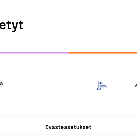
etyt
pa
V
Evästeasetukset