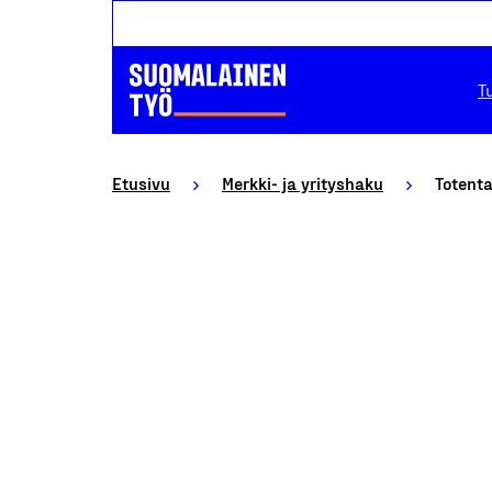
T
Etusivu
Merkki- ja yrityshaku
Totent