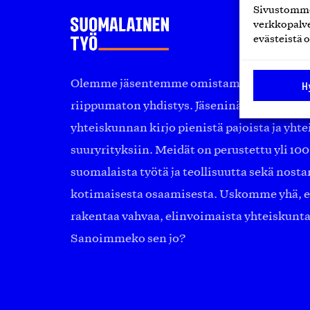
Sivustomme 
verkkopalve
evästeistä o
Olemme jäsentemme omistama puolueeton, 
H
riippumaton yhdistys. Jäseninämme on ko
yhteiskunnan kirjo pienistä pajoista ja yhte
suuryrityksiin. Meidät on perustettu yli 10
suomalaista työtä ja teollisuutta sekä nost
kotimaisesta osaamisesta. Uskomme yhä, ett
rakentaa vahvaa, elinvoimaista yhteiskunt
Sanoimmeko sen jo?