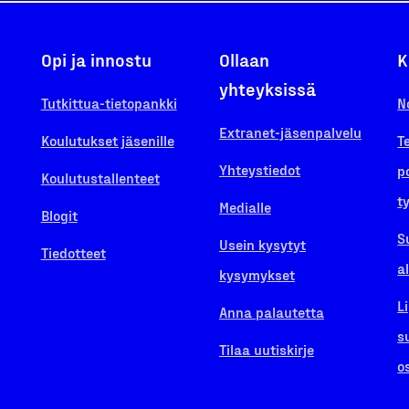
Opi ja innostu
Ollaan
K
yhteyksissä
Tutkittua-tietopankki
N
Extranet-jäsenpalvelu
Koulutukset jäsenille
T
Yhteystiedot
p
Koulutustallenteet
t
Medialle
Blogit
S
Usein kysytyt
Tiedotteet
a
kysymykset
L
Anna palautetta
s
Tilaa uutiskirje
o