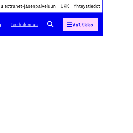
du extranet-jäsenpalveluun
UKK
Yhteystiedot
u
Tee hakemus
Valikko