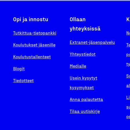
Opi ja innostu
Ollaan
K
yhteyksissä
Tutkittua-tietopankki
N
Extranet-jäsenpalvelu
Koulutukset jäsenille
T
Yhteystiedot
p
Koulutustallenteet
t
Medialle
Blogit
S
Usein kysytyt
Tiedotteet
a
kysymykset
L
Anna palautetta
s
Tilaa uutiskirje
o