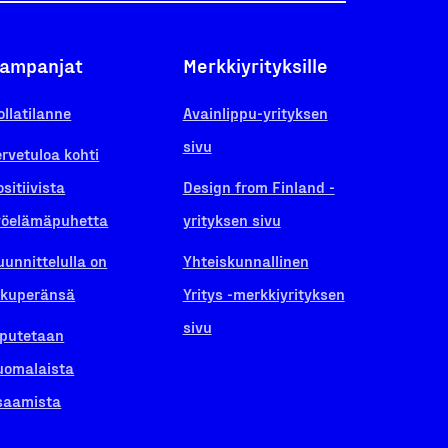
ampanjat
Merkkiyrityksille
ollatilanne
Avainlippu-yrityksen
sivu
ervetuloa kohti
ositiivista
Design from Finland -
yöelämäpuhetta
yrityksen sivu
uunnittelulla on
Yhteiskunnallinen
lkuperänsä
Yritys -merkkiyrityksen
sivu
iputetaan
uomalaista
saamista