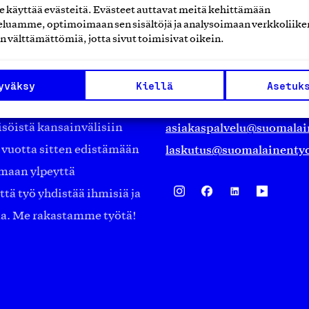
käyttää evästeitä. Evästeet auttavat meitä kehittämään
luamme, optimoimaan sen sisältöjä ja analysoimaan verkkoliike
Suomalainen työ ry
n välttämättömiä, jotta sivut toimisivat oikein.
Eteläranta 14,
työmarkkinajärjestöistä
00130 Helsinki
yväksy
Kiellä
Asetuk
ko suomalaisen
Finland
asiakaspalvelu@suomalai
isöistä kansainvälisiin
laskutus@suomalainentyo
0 vuotta sitten edistämään
amaan ylpeyttä
ä työ yhdistää ihmisiä ja
aa. Me rakastamme työtä!