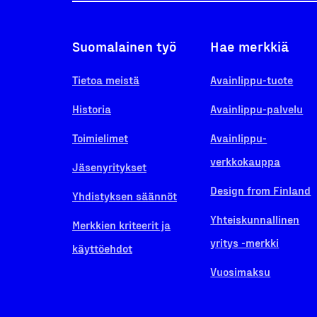
Suomalainen työ
Hae merkkiä
Tietoa meistä
Avainlippu-tuote
Historia
Avainlippu-palvelu
Toimielimet
Avainlippu-
verkkokauppa
Jäsenyritykset
Design from Finland
Yhdistyksen säännöt
Yhteiskunnallinen
Merkkien kriteerit ja
yritys -merkki
käyttöehdot
Vuosimaksu