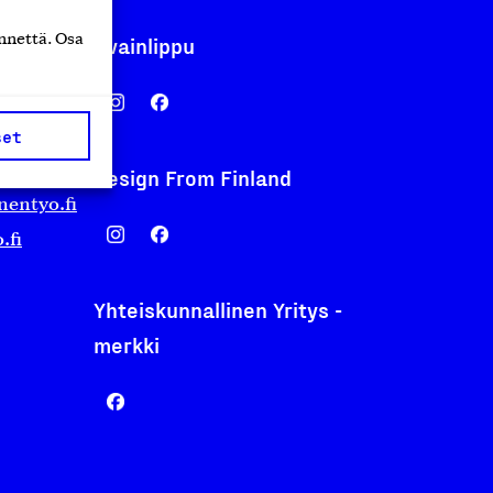
nnettä. Osa
Avainlippu
set
Design From Finland
nentyo.fi
.fi
Yhteiskunnallinen Yritys -
merkki