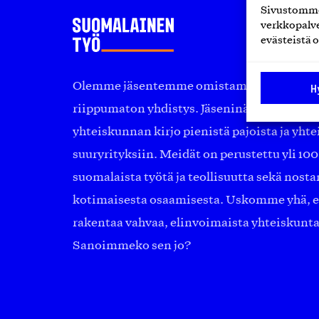
Sivustomme 
verkkopalve
evästeistä o
Olemme jäsentemme omistama puolueeton, 
H
riippumaton yhdistys. Jäseninämme on ko
yhteiskunnan kirjo pienistä pajoista ja yhte
suuryrityksiin. Meidät on perustettu yli 10
suomalaista työtä ja teollisuutta sekä nost
kotimaisesta osaamisesta. Uskomme yhä, ett
rakentaa vahvaa, elinvoimaista yhteiskunt
Sanoimmeko sen jo?