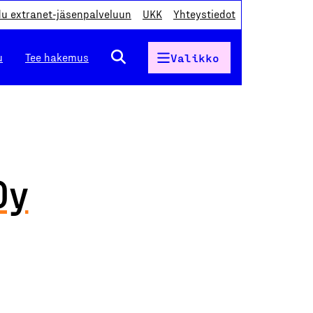
du extranet-jäsenpalveluun
UKK
Yhteystiedot
u
Tee hakemus
Valikko
Oy