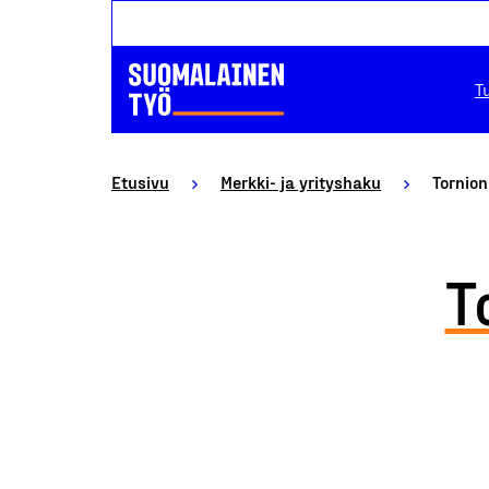
T
Etusivu
Merkki- ja yrityshaku
Tornio
T