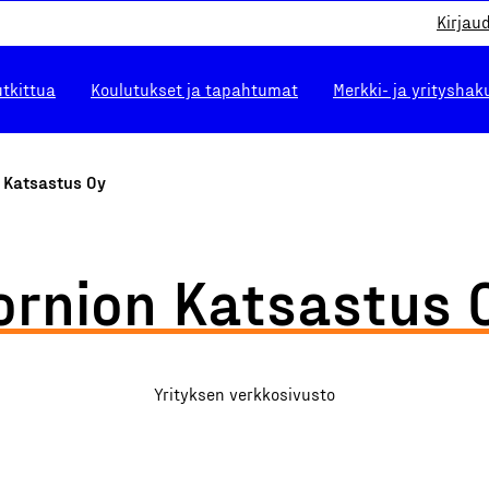
Kirjau
utkittua
Koulutukset ja tapahtumat
Merkki- ja yrityshak
n Katsastus Oy
ornion Katsastus 
Yrityksen verkkosivusto