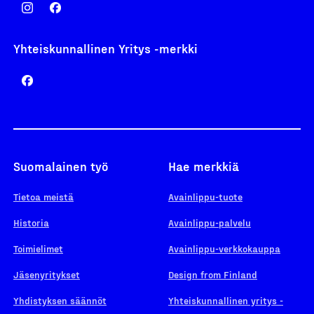
Yhteiskunnallinen Yritys -merkki
Suomalainen työ
Hae merkkiä
Tietoa meistä
Avainlippu-tuote
Historia
Avainlippu-palvelu
Toimielimet
Avainlippu-verkkokauppa
Jäsenyritykset
Design from Finland
Yhdistyksen säännöt
Yhteiskunnallinen yritys -