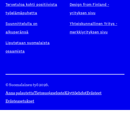
Tervetuloa kohti positiivista
Design from Finland -
työelämäpuhetta
yrityksen sivu
Suunnittelulla on
Yhteiskunnallinen Yritys -
alkuperänsä
merkkiyrityksen sivu
Liputetaan suomalaista
osaamista
© Suomalainen työ 2026.
Anna palautetta
Tietosuojaseloste
Käyttöehdot
Evästeet
Evästeasetukset