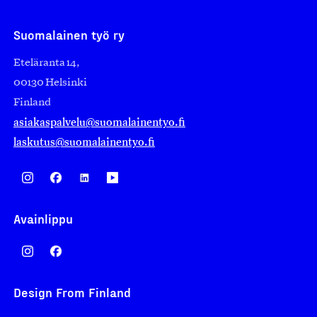
Suomalainen työ ry
Eteläranta 14,
00130 Helsinki
Finland
asiakaspalvelu@suomalainentyo.fi
laskutus@suomalainentyo.fi
Avainlippu
Design From Finland