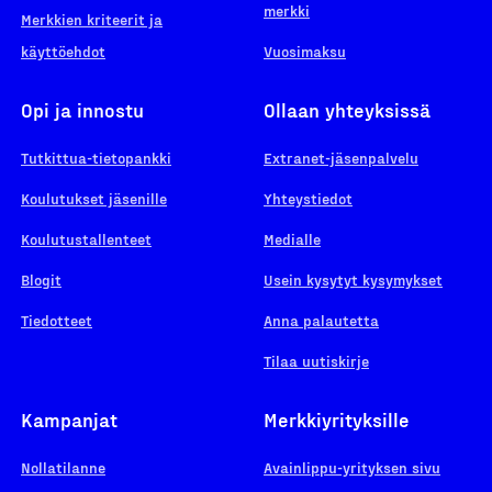
merkki
Merkkien kriteerit ja
käyttöehdot
Vuosimaksu
Opi ja innostu
Ollaan yhteyksissä
Tutkittua-tietopankki
Extranet-jäsenpalvelu
Koulutukset jäsenille
Yhteystiedot
Koulutustallenteet
Medialle
Blogit
Usein kysytyt kysymykset
Tiedotteet
Anna palautetta
Tilaa uutiskirje
Kampanjat
Merkkiyrityksille
Nollatilanne
Avainlippu-yrityksen sivu