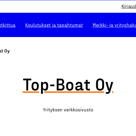
Kirjau
utkittua
Koulutukset ja tapahtumat
Merkki- ja yrityshak
at Oy
Top-Boat Oy
Yrityksen verkkosivusto