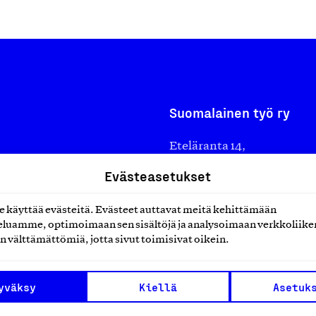
Suomalainen työ ry
Eteläranta 14,
työmarkkinajärjestöistä
00130 Helsinki
Evästeasetukset
ko suomalaisen
Finland
käyttää evästeitä. Evästeet auttavat meitä kehittämään
asiakaspalvelu@suomalai
isöistä kansainvälisiin
luamme, optimoimaan sen sisältöjä ja analysoimaan verkkoliike
laskutus@suomalainentyo
0 vuotta sitten edistämään
n välttämättömiä, jotta sivut toimisivat oikein.
amaan ylpeyttä
ä työ yhdistää ihmisiä ja
yväksy
Kiellä
Asetuk
aa. Me rakastamme työtä!