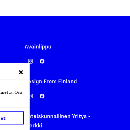
Avainlippu
Design From Finland
nentyo.fi
nnettä. Osa
.fi
Yhteiskunnallinen Yritys -
set
merkki