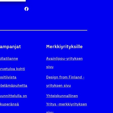
ampanjat
Merkkiyrityksille
ollatilanne
Avainlippu-yrityksen
sivu
ervetuloa kohti
ositiivista
Design from Finland -
yöelämäpuhetta
yrityksen sivu
uunnittelulla on
Yhteiskunnallinen
lkuperänsä
Yritys -merkkiyrityksen
sivu