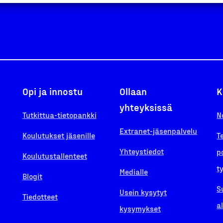
Opi ja innostu
Ollaan
K
yhteyksissä
Tutkittua-tietopankki
N
Extranet-jäsenpalvelu
Koulutukset jäsenille
T
Yhteystiedot
p
Koulutustallenteet
t
Medialle
Blogit
S
Usein kysytyt
Tiedotteet
a
kysymykset