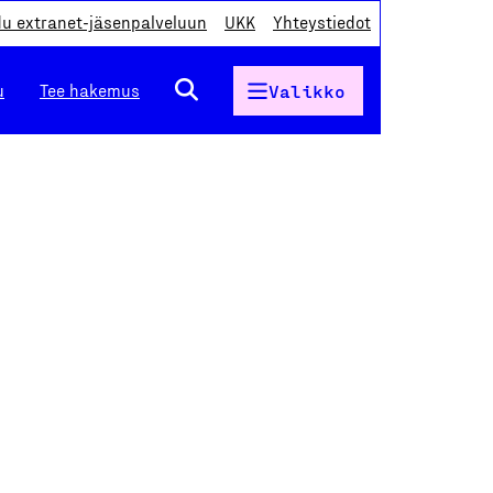
du extranet-jäsenpalveluun
UKK
Yhteystiedot
u
Tee hakemus
Valikko