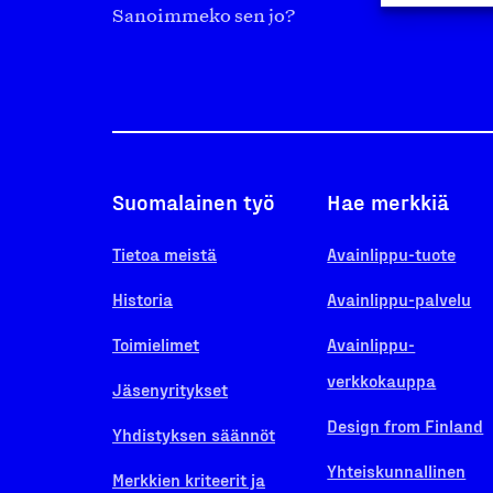
Sanoimmeko sen jo?
Suomalainen työ
Hae merkkiä
Tietoa meistä
Avainlippu-tuote
Historia
Avainlippu-palvelu
Toimielimet
Avainlippu-
verkkokauppa
Jäsenyritykset
Design from Finland
Yhdistyksen säännöt
Yhteiskunnallinen
Merkkien kriteerit ja