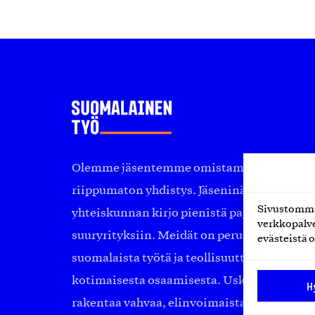
Olemme jäsentemme omistama puolueeton, 
riippumaton yhdistys. Jäseninämme on ko
Sivustomme 
yhteiskunnan kirjo pienistä pajoista ja yhte
verkkopalve
suuryrityksiin. Meidät on perustettu yli 10
evästeistä o
suomalaista työtä ja teollisuutta sekä nost
kotimaisesta osaamisesta. Uskomme yhä, ett
H
rakentaa vahvaa, elinvoimaista yhteiskunt