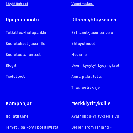
käyttöehdot
Vuosimaksu
Opi ja innostu
Ollaan yhteyksissä
Tutkittua-tietopankki
Extranet-jäsenpalvelu
Koulutukset jäsenille
Yhteystiedot
Koulutustallenteet
Medialle
Blogit
Usein kysytyt kysymykset
Tiedotteet
Anna palautetta
Tilaa uutiskirje
Kampanjat
Merkkiyrityksille
Nollatilanne
Avainlippu-yrityksen sivu
Tervetuloa kohti positiivista
Design from Finland -