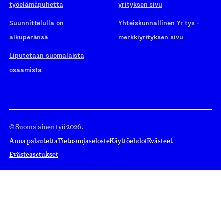
työelämäpuhetta
yrityksen sivu
Suunnittelulla on
Yhteiskunnallinen Yritys -
alkuperänsä
merkkiyrityksen sivu
Liputetaan suomalaista
osaamista
© Suomalainen työ 2026.
Anna palautetta
Tietosuojaseloste
Käyttöehdot
Evästeet
Evästeasetukset