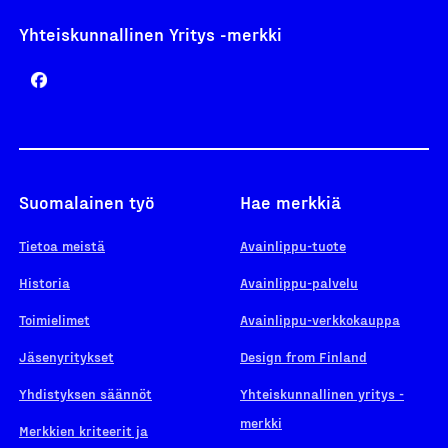
Yhteiskunnallinen Yritys -merkki
Suomalainen työ
Hae merkkiä
Tietoa meistä
Avainlippu-tuote
Historia
Avainlippu-palvelu
Toimielimet
Avainlippu-verkkokauppa
Jäsenyritykset
Design from Finland
Yhdistyksen säännöt
Yhteiskunnallinen yritys -
merkki
Merkkien kriteerit ja