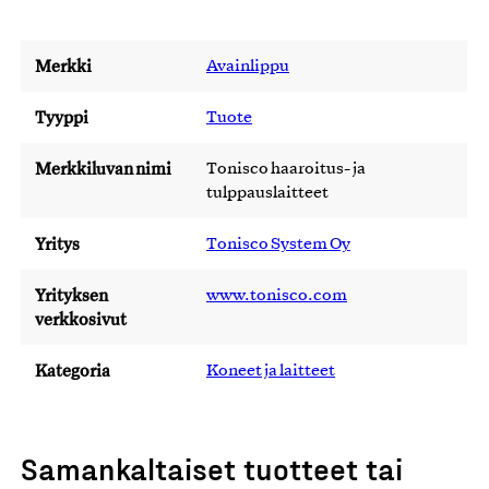
Merkki
Avainlippu
Tyyppi
Tuote
Merkkiluvan nimi
Tonisco haaroitus- ja
tulppauslaitteet
Yritys
Tonisco System Oy
Yrityksen
www.tonisco.com
verkkosivut
Kategoria
Koneet ja laitteet
Samankaltaiset tuotteet tai