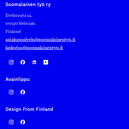
Suomalainen työ ry
Eteläranta 14,
00130 Helsinki
Finland
asiakaspalvelu@suomalainentyo.fi
laskutus@suomalainentyo.fi
Avainlippu
Design From Finland