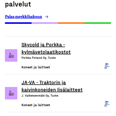
palvelut
Palaa merkkihakuun
Skycold ja Porkka -
kylmävetolaatikostot
Porkka Finland Oy, Tuote
Koneet ja laitteet
JA-VA - Traktorin ja
kaivinkoneiden lisälaitteet
J. Valkeisenmäki Oy, Tuote
Koneet ja laitteet