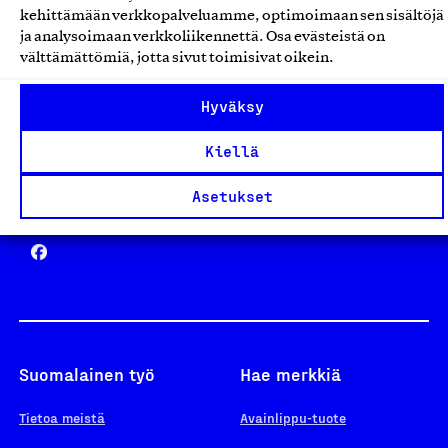
kehittämään verkkopalveluamme, optimoimaan sen sisältöjä
ja analysoimaan verkkoliikennettä. Osa evästeistä on
välttämättömiä, jotta sivut toimisivat oikein.
Design From Finland
Hyväksy
Kiellä
Asetukset
Yhteiskunnallinen Yritys -merkki
Suomalainen työ
Hae merkkiä
Tietoa meistä
Avainlippu-tuote