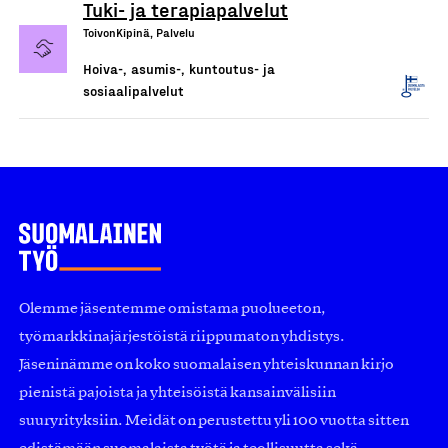
Tuki- ja terapiapalvelut
ToivonKipinä, Palvelu
Hoiva-, asumis-, kuntoutus- ja
sosiaalipalvelut
Olemme jäsentemme omistama puolueeton,
työmarkkinajärjestöistä riippumaton yhdistys.
Jäseninämme on koko suomalaisen yhteiskunnan kirjo
pienistä pajoista ja yhteisöistä kansainvälisiin
suuryrityksiin. Meidät on perustettu yli 100 vuotta sitten