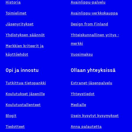
Historia
Avainlippu-palvelu
Toimielimet
Avainlippu-verkkokauppa
Jäsenyritykset
Design from Finland
Yhdistyksen säännöt
Yhteiskunnallinen yritys -
merkki
Merkkien kriteerit ja
käyttöehdot
Vuosimaksu
Opi ja innostu
Ollaan yhteyksissä
Tutkittua-tietopankki
Extranet-jäsenpalvelu
Koulutukset jäsenille
Yhteystiedot
Koulutustallenteet
Medialle
Blogit
Usein kysytyt kysymykset
Tiedotteet
Anna palautetta