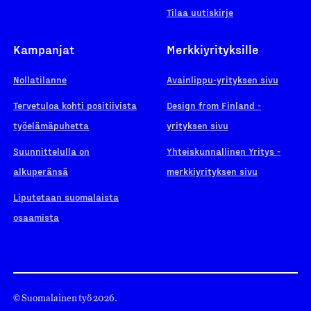
Tilaa uutiskirje
Kampanjat
Merkkiyrityksille
Nollatilanne
Avainlippu-yrityksen sivu
Tervetuloa kohti positiivista
Design from Finland -
työelämäpuhetta
yrityksen sivu
Suunnittelulla on
Yhteiskunnallinen Yritys -
alkuperänsä
merkkiyrityksen sivu
Liputetaan suomalaista
osaamista
© Suomalainen työ 2026.