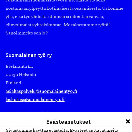
edistämään suomalaista työtä ja teollisuutta sekä
nostamaan ylpeyttä kotimaisesta osaamisesta. Uskomme
yhä, että työ yhdistää ihmisiä ja rakentaa vahvaa,
elinvoimaista yhteiskuntaa. Me rakastamme työtä!
Sanoimmeko sen jo?
Suomalainen työ ry
Eteläranta 14,
00130 Helsinki
Finland
asiakaspalvelu@suomalainentyo.fi
laskutus@suomalainentyo.fi
Evästeasetukset
Avainlippu
Sivustomme käyttää evästeitä. Evästeet auttavat meitä