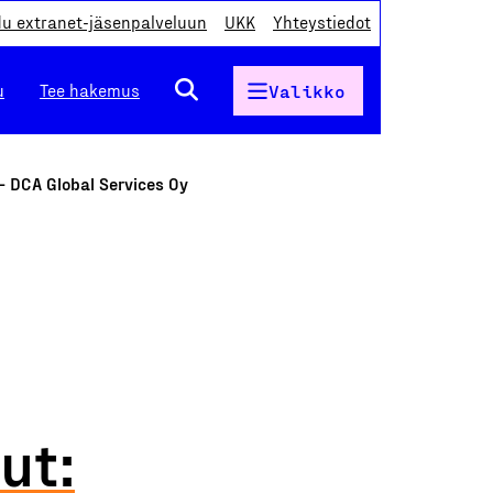
du extranet-jäsenpalveluun
UKK
Yhteystiedot
u
Tee hakemus
Valikko
 – DCA Global Services Oy
ut: