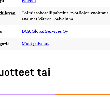
pi
Palvelu
kiluvan
Toimistohotellipalvelut: työtilojen vuokraus
avaimet käteen -palveluna
s
DCA Global Services Oy
goria
Muut palvelut
uotteet tai