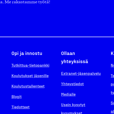
aa. Me rakastamme työtä!
Opi ja innostu
Ollaan
K
yhteyksissä
Tutkittua-tietopankki
N
Extranet-jäsenpalvelu
Koulutukset jäsenille
T
Yhteystiedot
p
Koulutustallenteet
t
Medialle
Blogit
S
Usein kysytyt
Tiedotteet
a
kysymykset