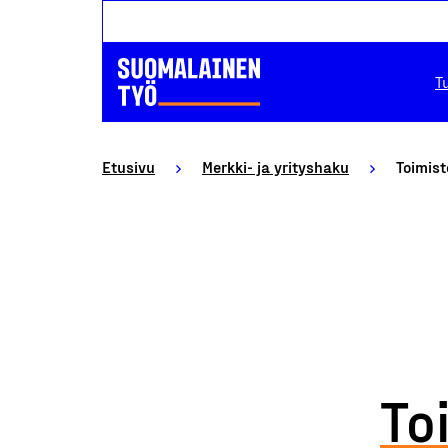
T
Etusivu
Merkki- ja yrityshaku
Toimist
To