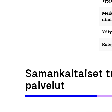
Tyyp
Merk
nimi
Yrity
Kate
Samankaltaiset t
palvelut