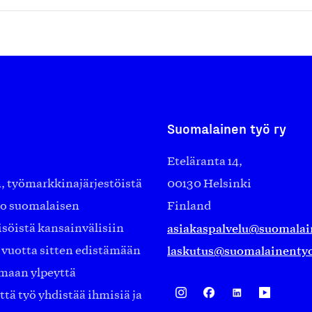
Suomalainen työ ry
Eteläranta 14,
työmarkkinajärjestöistä
00130 Helsinki
ko suomalaisen
Finland
asiakaspalvelu@suomalai
isöistä kansainvälisiin
laskutus@suomalainentyo
0 vuotta sitten edistämään
amaan ylpeyttä
ä työ yhdistää ihmisiä ja