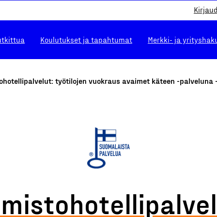
Kirjau
utkittua
Koulutukset ja tapahtumat
Merkki- ja yrityshak
ohotellipalvelut: työtilojen vuokraus avaimet käteen -palveluna
imistohotellipalvel