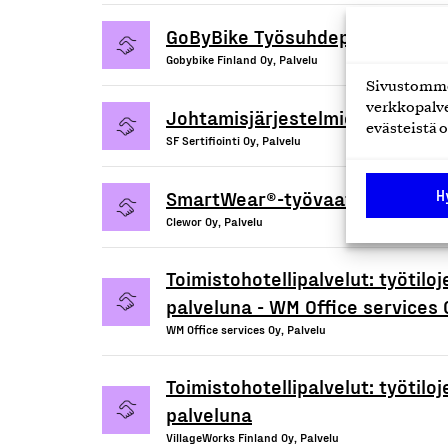
GoByBike Työsuhdepyörät
Gobybike Finland Oy, Palvelu
Sivustomme 
verkkopalve
Johtamisjärjestelmien sertifioi
evästeistä o
SF Sertifiointi Oy, Palvelu
SmartWear®-työvaatepalvelu
H
Clewor Oy, Palvelu
Toimistohotellipalvelut: työtil
palveluna - WM Office services 
WM Office services Oy, Palvelu
Toimistohotellipalvelut: työtil
palveluna
VillageWorks Finland Oy, Palvelu