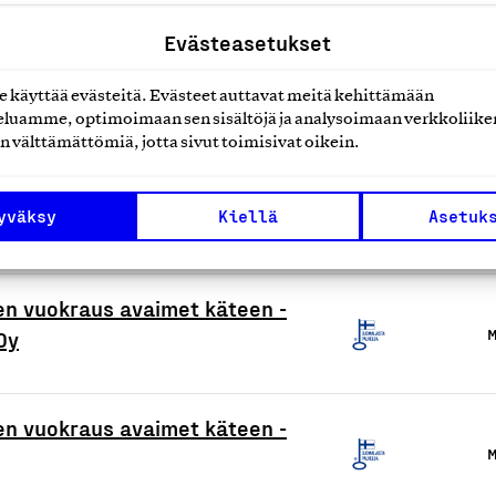
Evästeasetukset
M
käyttää evästeitä. Evästeet auttavat meitä kehittämään
luamme, optimoimaan sen sisältöjä ja analysoimaan verkkoliike
ntipalvelut
M
n välttämättömiä, jotta sivut toimisivat oikein.
yväksy
Kiellä
Asetuk
M
ojen vuokraus avaimet käteen -
M
Oy
ojen vuokraus avaimet käteen -
M