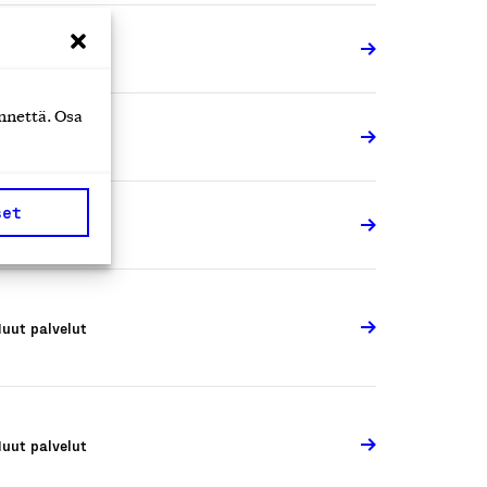
uut palvelut
nnettä. Osa
uut palvelut
set
uut palvelut
uut palvelut
uut palvelut