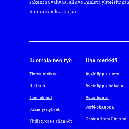
rakentaa vahvaa, elinvoimaista yhteiskunt
Sanoimmeko sen jo?
Suomalainen työ
Hae merkkiä
Tietoa meistä
Avainlippu-tuote
Historia
Avainlippu-palvelu
Toimielimet
Avainlippu-
verkkokauppa
Jäsenyritykset
Design from Finland
Yhdistyksen säännöt