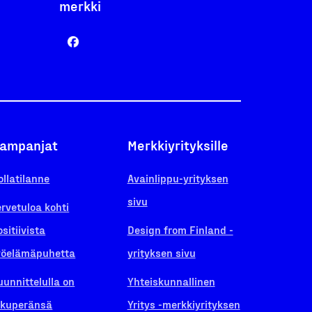
merkki
ampanjat
Merkkiyrityksille
ollatilanne
Avainlippu-yrityksen
sivu
ervetuloa kohti
ositiivista
Design from Finland -
yöelämäpuhetta
yrityksen sivu
uunnittelulla on
Yhteiskunnallinen
lkuperänsä
Yritys -merkkiyrityksen