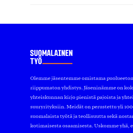
Olemme jäsentemme omistama puolueeton, 
riippumaton yhdistys. Jäseninämme on ko
yhteiskunnan kirjo pienistä pajoista ja yhte
suuryrityksiin. Meidät on perustettu yli 10
suomalaista työtä ja teollisuutta sekä nost
kotimaisesta osaamisesta. Uskomme yhä, ett