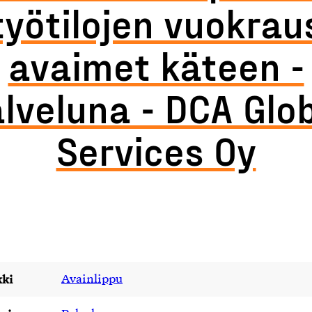
työtilojen vuokrau
avaimet käteen -
lveluna - DCA Glo
Services Oy
ki
Avainlippu