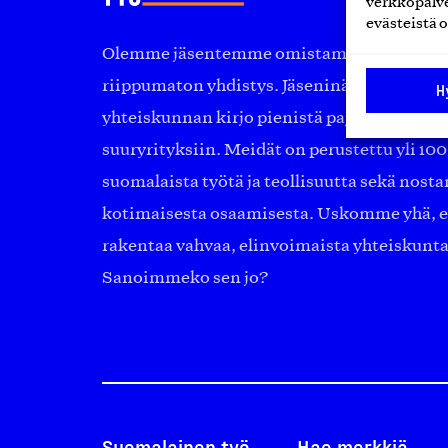
verkkopalve
evästeistä o
Olemme jäsentemme omistama puolueeton, 
riippumaton yhdistys. Jäseninämme on ko
H
yhteiskunnan kirjo pienistä pajoista ja yhte
suuryrityksiin. Meidät on perustettu yli 10
suomalaista työtä ja teollisuutta sekä nost
kotimaisesta osaamisesta. Uskomme yhä, ett
rakentaa vahvaa, elinvoimaista yhteiskunt
Sanoimmeko sen jo?
Suomalainen työ
Hae merkkiä