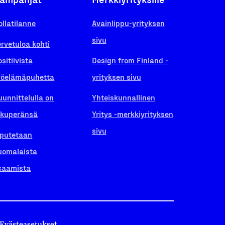
ollatilanne
Avainlippu-yrityksen
sivu
ervetuloa kohti
ositiivista
Design from Finland -
yöelämäpuhetta
yrityksen sivu
uunnittelulla on
Yhteiskunnallinen
lkuperänsä
Yritys -merkkiyrityksen
sivu
iputetaan
uomalaista
saamista
Evästeasetukset