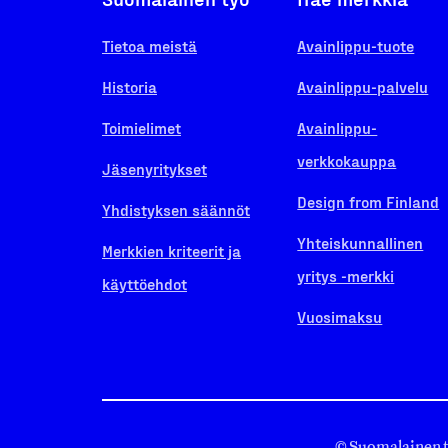
Tietoa meistä
Avainlippu-tuote
Historia
Avainlippu-palvelu
Toimielimet
Avainlippu-
verkkokauppa
Jäsenyritykset
Design from Finland
Yhdistyksen säännöt
Yhteiskunnallinen
Merkkien kriteerit ja
yritys -merkki
käyttöehdot
Vuosimaksu
© Suomalainen 