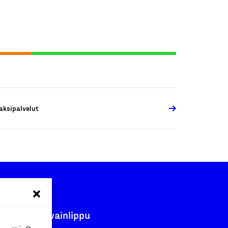
aksipalvelut
Avainlippu