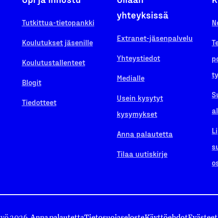
yhteyksissä
Tutkittua-tietopankki
N
Extranet-jäsenpalvelu
Koulutukset jäsenille
T
Yhteystiedot
p
Koulutustallenteet
t
Medialle
Blogit
S
Usein kysytyt
Tiedotteet
a
kysymykset
L
Anna palautetta
s
Tilaa uutiskirje
o
työ 2026.
Anna palautetta
Tietosuojaseloste
Käyttöehdot
Evästeet