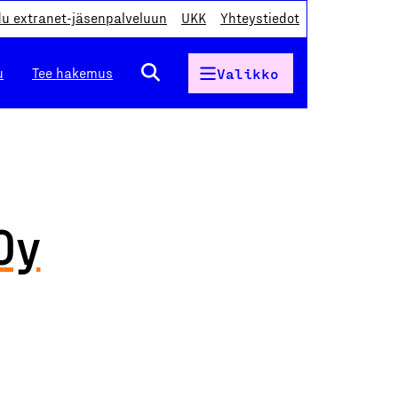
du extranet-jäsenpalveluun
UKK
Yhteystiedot
u
Tee hakemus
Valikko
Oy