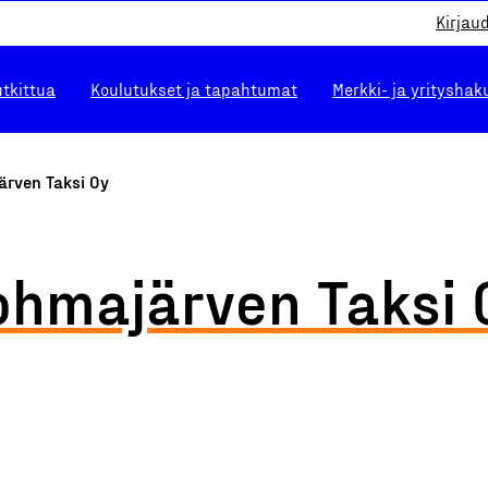
Kirjau
utkittua
Koulutukset ja tapahtumat
Merkki- ja yrityshak
ärven Taksi Oy
ohmajärven Taksi 