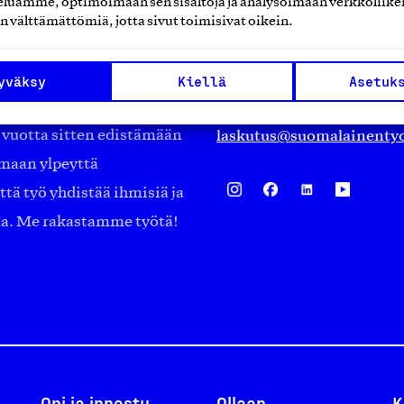
luamme, optimoimaan sen sisältöjä ja analysoimaan verkkoliike
Eteläranta 14,
n välttämättömiä, jotta sivut toimisivat oikein.
työmarkkinajärjestöistä
00130 Helsinki
ko suomalaisen
Finland
yväksy
Kiellä
Asetuk
asiakaspalvelu@suomalai
isöistä kansainvälisiin
laskutus@suomalainentyo
0 vuotta sitten edistämään
amaan ylpeyttä
ä työ yhdistää ihmisiä ja
aa. Me rakastamme työtä!
Opi ja innostu
Ollaan
K