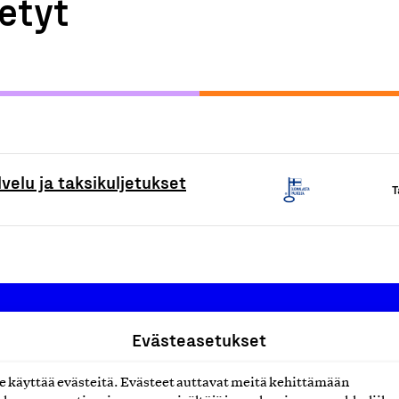
etyt
lvelu ja taksikuljetukset
T
Evästeasetukset
Suomalainen työ ry
käyttää evästeitä. Evästeet auttavat meitä kehittämään