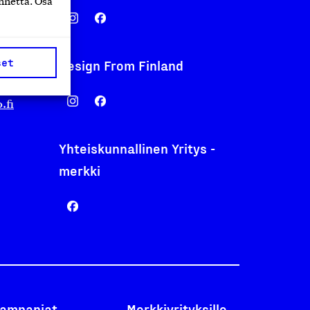
nnettä. Osa
set
Design From Finland
nentyo.fi
.fi
Yhteiskunnallinen Yritys -
merkki
ampanjat
Merkkiyrityksille