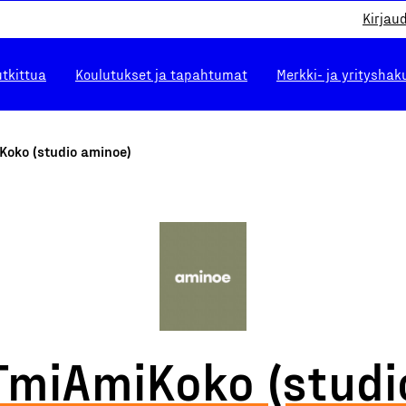
Kirjau
utkittua
Koulutukset ja tapahtumat
Merkki- ja yrityshak
Koko (studio aminoe)
TmiAmiKoko (studi