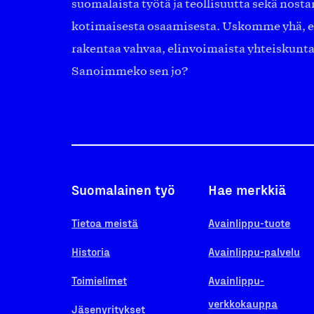
suomalaista työtä ja teollisuutta sekä nost
kotimaisesta osaamisesta. Uskomme yhä, ett
rakentaa vahvaa, elinvoimaista yhteiskunt
Sanoimmeko sen jo?
Suomalainen työ
Hae merkkiä
Tietoa meistä
Avainlippu-tuote
Historia
Avainlippu-palvelu
Toimielimet
Avainlippu-
verkkokauppa
Jäsenyritykset