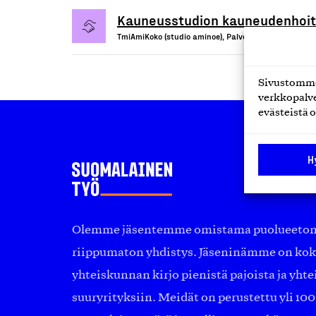
Kauneusstudion kauneudenhoito
TmiAmiKoko (studio aminoe), Palvelu
Sivustomme 
verkkopalve
evästeistä o
H
Olemme jäsentemme omistama puolueeton, 
riippumaton yhdistys. Jäseninämme on ko
yhteiskunnan kirjo pienistä pajoista ja yhte
suuryrityksiin. Meidät on perustettu yli 10