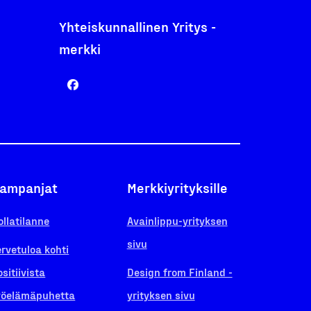
Yhteiskunnallinen Yritys -
merkki
ampanjat
Merkkiyrityksille
ollatilanne
Avainlippu-yrityksen
sivu
ervetuloa kohti
ositiivista
Design from Finland -
yöelämäpuhetta
yrityksen sivu