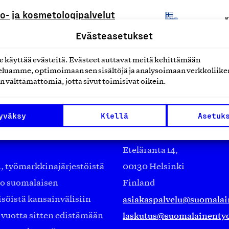
- ja kosmetologipalvelut
K
Evästeasetukset
käyttää evästeitä. Evästeet auttavat meitä kehittämään
luamme, optimoimaan sen sisältöjä ja analysoimaan verkkoliike
n välttämättömiä, jotta sivut toimisivat oikein.
yväksy
Kiellä
Asetuk
Suomalainen työ ry
Eteläranta 14,
työmarkkinajärjestöistä
00130 Helsinki
ko suomalaisen
Finland
asiakaspalvelu@suomalai
isöistä kansainvälisiin
laskutus@suomalainentyo
0 vuotta sitten edistämään