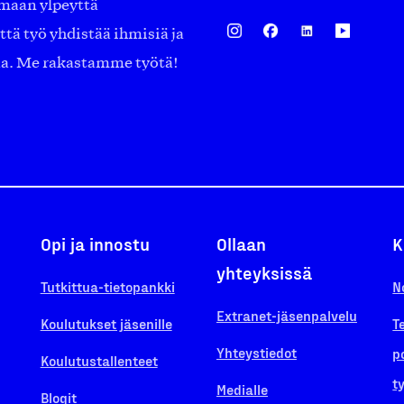
amaan ylpeyttä
ä työ yhdistää ihmisiä ja
aa. Me rakastamme työtä!
Opi ja innostu
Ollaan
K
yhteyksissä
Tutkittua-tietopankki
N
Extranet-jäsenpalvelu
Koulutukset jäsenille
T
Yhteystiedot
p
Koulutustallenteet
t
Medialle
Blogit