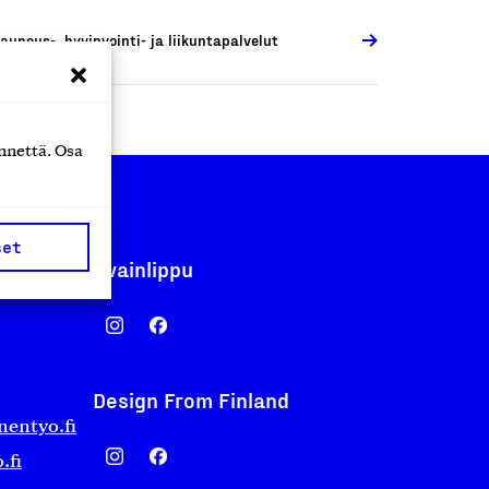
auneus-, hyvinvointi- ja liikuntapalvelut
nnettä. Osa
set
Avainlippu
Design From Finland
nentyo.fi
.fi