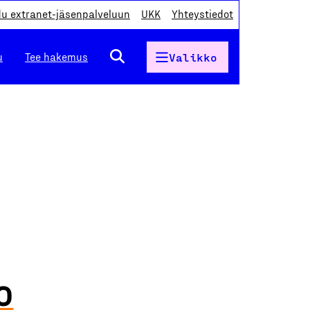
du extranet-jäsenpalveluun
UKK
Yhteystiedot
u
Tee hakemus
Valikko
o