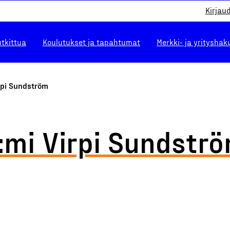
Kirjau
utkittua
Koulutukset ja tapahtumat
Merkki- ja yrityshak
rpi Sundström
:mi Virpi Sundstr