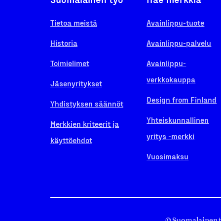
Tietoa meistä
Avainlippu-tuote
Historia
Avainlippu-palvelu
Toimielimet
Avainlippu-
verkkokauppa
Jäsenyritykset
Design from Finland
Yhdistyksen säännöt
Yhteiskunnallinen
Merkkien kriteerit ja
yritys -merkki
käyttöehdot
Vuosimaksu
© Suomalainen 