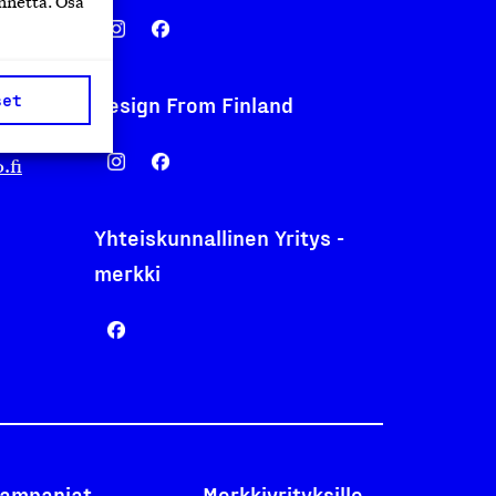
nnettä. Osa
set
Design From Finland
nentyo.fi
.fi
Yhteiskunnallinen Yritys -
merkki
ampanjat
Merkkiyrityksille