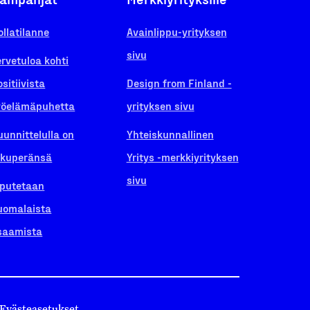
ollatilanne
Avainlippu-yrityksen
sivu
ervetuloa kohti
ositiivista
Design from Finland -
yöelämäpuhetta
yrityksen sivu
uunnittelulla on
Yhteiskunnallinen
lkuperänsä
Yritys -merkkiyrityksen
sivu
iputetaan
uomalaista
saamista
Evästeasetukset