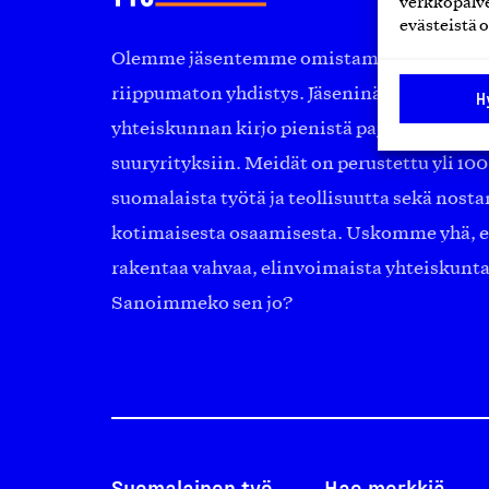
verkkopalve
evästeistä o
Olemme jäsentemme omistama puolueeton, 
riippumaton yhdistys. Jäseninämme on ko
H
yhteiskunnan kirjo pienistä pajoista ja yhte
suuryrityksiin. Meidät on perustettu yli 10
suomalaista työtä ja teollisuutta sekä nost
kotimaisesta osaamisesta. Uskomme yhä, ett
rakentaa vahvaa, elinvoimaista yhteiskunt
Sanoimmeko sen jo?
Suomalainen työ
Hae merkkiä