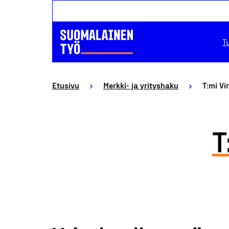
T
Etusivu
Merkki- ja yrityshaku
T:mi Vi
T