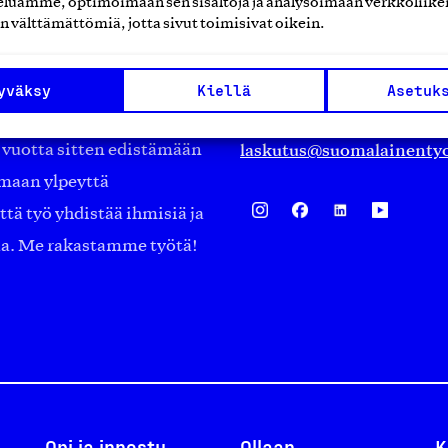
luamme, optimoimaan sen sisältöjä ja analysoimaan verkkoliike
Eteläranta 14,
n välttämättömiä, jotta sivut toimisivat oikein.
työmarkkinajärjestöistä
00130 Helsinki
ko suomalaisen
Finland
yväksy
Kiellä
Asetuk
asiakaspalvelu@suomalai
isöistä kansainvälisiin
laskutus@suomalainentyo
0 vuotta sitten edistämään
amaan ylpeyttä
ä työ yhdistää ihmisiä ja
aa. Me rakastamme työtä!
Opi ja innostu
Ollaan
K