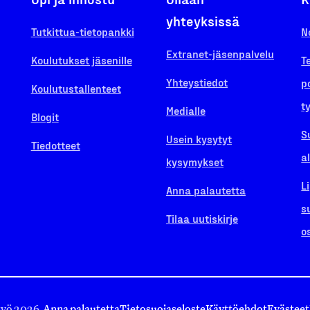
yhteyksissä
Tutkittua-tietopankki
N
Extranet-jäsenpalvelu
Koulutukset jäsenille
T
Yhteystiedot
p
Koulutustallenteet
t
Medialle
Blogit
S
Usein kysytyt
Tiedotteet
a
kysymykset
L
Anna palautetta
s
Tilaa uutiskirje
o
työ 2026.
Anna palautetta
Tietosuojaseloste
Käyttöehdot
Evästeet