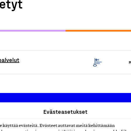
etyt
palvelut
M
Evästeasetukset
Suomalainen työ ry
käyttää evästeitä. Evästeet auttavat meitä kehittämään