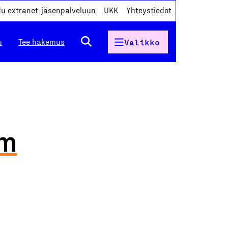
du extranet-jäsenpalveluun
UKK
Yhteystiedot
u
Tee hakemus
Valikko
öm