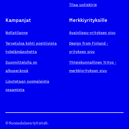
Tilaa uutiskirje
Kampanjat
Merkkiyrityksille
Nollatilanne
Avainlippu-yrityksen sivu
Tervetuloa kohti positiivista
Design from Finland -
työelämäpuhetta
yrityksen sivu
Suunnittelulla on
Yhteiskunnallinen Yritys -
alkuperänsä
merkkiyrityksen sivu
Liputetaan suomalaista
osaamista
© Suomalainen työ 2026.