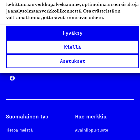
kehittämään verkkopalveluamme, optimoimaan sen sisältöjä
ja analysoimaan verkkoliikennettä. Osa evästeistä on
välttämättömiä, jotta sivut toimisivat oikein.
Design From Finland
Hyväksy
Kiellä
Asetukset
Yhteiskunnallinen Yritys -merkki
Suomalainen työ
Hae merkkiä
Tietoa meistä
Avainlippu-tuote