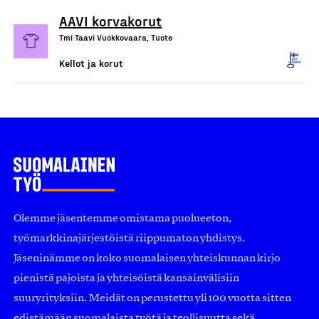
AAVI korvakorut
Tmi Taavi Vuokkovaara, Tuote
Kellot ja korut
Olemme jäsentemme omistama puolueeton,
työmarkkinajärjestöistä riippumaton yhdistys.
Jäseninämme on koko suomalaisen yhteiskunnan kirjo
pienistä pajoista ja yhteisöistä kansainvälisiin
suuryrityksiin. Meidät on perustettu yli 100 vuotta sitten
edistämään suomalaista työtä ja teollisuutta sekä