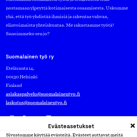
nostamaan ylpeyttä kotimaisesta osaamisesta. Uskomme
yhä, että työ yhdistää ihmisiä ja rakentaa vahvaa,
elinvoimaista yhteiskuntaa. Me rakastamme työtä!
Sanoimmeko sen jo?
Suomalainen työ ry
Eteläranta 14,
00130 Helsinki
Finland
asiakaspalvelu@suomalainentyo.fi
laskutus@suomalainentyo.fi
Evästeasetukset
Avainlippu
Sivustomme käyttää evästeitä. Evästeet auttavat meitä