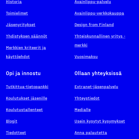
Historia
Avainlippu-palvelu
Toimielimet
Avainlippu-verkkokauppa
Jäsenyritykset
Design from Finland
Yhdistyksen säännöt
Yhteiskunnallinen yritys -
merkki
Merkkien kriteerit ja
käyttöehdot
Vuosimaksu
Opi ja innostu
Ollaan yhteyksissä
Tutkittua-tietopankki
Extranet-jäsenpalvelu
Koulutukset jäsenille
Yhteystiedot
Koulutustallenteet
Medialle
Blogit
Usein kysytyt kysymykset
Tiedotteet
Anna palautetta