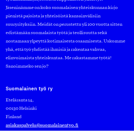
Jäseninämme on koko suomalaisen yhteiskunnan kirjo
pienistä pajoista ja yhteisöistä kansainvälisiin
suuryrityksiin. Meidät on perustettu yli 100 vuotta sitten
edistämään suomalaista työtä ja teollisuutta sekä
nostamaan ylpeyttä kotimaisesta osaamisesta. Uskomme
yhä, että työ yhdistää ihmisiä ja rakentaa vahvaa,
elinvoimaista yhteiskuntaa. Me rakastamme työtä!
Sanoimmeko sen jo?
Suomalainen työ ry
Eteläranta 14,
00130 Helsinki
Finland
asiakaspalvelu@suomalainentyo.fi
laskutus@suomalainentyo.fi