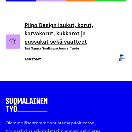
Pilpo Design laukut, korut,
korvakorut, kukkarot ja
pussukat sekä vaatteet
Tmi Sanna Snellman-Junna, Tuote
Asusteet
Olemme jäsentemme omistama puolueeton,
työmarkkinajärjestöistä riippumaton yhdistys.