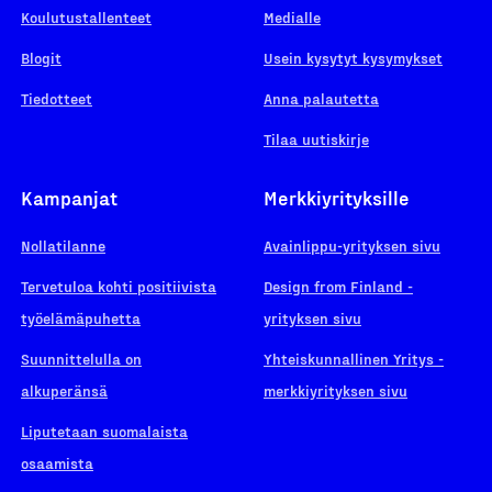
Koulutustallenteet
Medialle
Blogit
Usein kysytyt kysymykset
Tiedotteet
Anna palautetta
Tilaa uutiskirje
Kampanjat
Merkkiyrityksille
Nollatilanne
Avainlippu-yrityksen sivu
Tervetuloa kohti positiivista
Design from Finland -
työelämäpuhetta
yrityksen sivu
Suunnittelulla on
Yhteiskunnallinen Yritys -
alkuperänsä
merkkiyrityksen sivu
Liputetaan suomalaista
osaamista