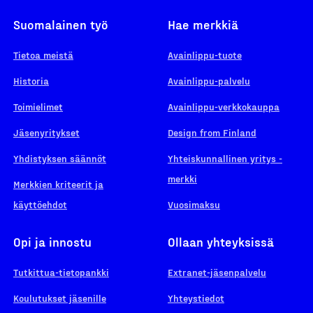
Suomalainen työ
Hae merkkiä
Tietoa meistä
Avainlippu-tuote
Historia
Avainlippu-palvelu
Toimielimet
Avainlippu-verkkokauppa
Jäsenyritykset
Design from Finland
Yhdistyksen säännöt
Yhteiskunnallinen yritys -
merkki
Merkkien kriteerit ja
käyttöehdot
Vuosimaksu
Opi ja innostu
Ollaan yhteyksissä
Tutkittua-tietopankki
Extranet-jäsenpalvelu
Koulutukset jäsenille
Yhteystiedot