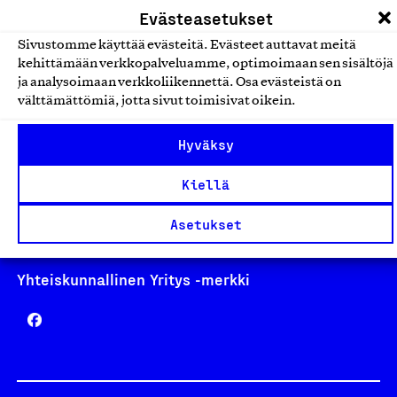
Evästeasetukset
Sivustomme käyttää evästeitä. Evästeet auttavat meitä
kehittämään verkkopalveluamme, optimoimaan sen sisältöjä
ja analysoimaan verkkoliikennettä. Osa evästeistä on
Avainlippu
välttämättömiä, jotta sivut toimisivat oikein.
Hyväksy
Kiellä
Design From Finland
Asetukset
Yhteiskunnallinen Yritys -merkki