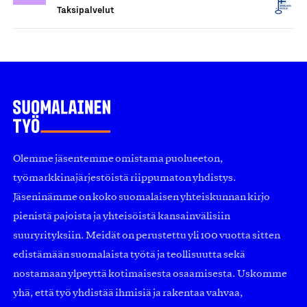
Taksipalvelut
Olemme jäsentemme omistama puolueeton,
työmarkkinajärjestöistä riippumaton yhdistys.
Jäseninämme on koko suomalaisen yhteiskunnan kirjo
pienistä pajoista ja yhteisöistä kansainvälisiin
suuryrityksiin. Meidät on perustettu yli 100 vuotta sitten
edistämään suomalaista työtä ja teollisuutta sekä
nostamaan ylpeyttä kotimaisesta osaamisesta. Uskomme
yhä, että työ yhdistää ihmisiä ja rakentaa vahvaa,