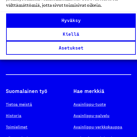
välttämättömiä, jotta sivut toimisivat oikein.
Design From Finland
Hyväksy
Kiellä
Yhteiskunnallinen Yritys -merkki
Asetukset
Suomalainen työ
Hae merkkiä
Tietoa meistä
Avainlippu-tuote
Historia
Avainlippu-palvelu
Toimielimet
Avainlippu-verkkokauppa