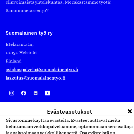
elinvoimaista yhteiskuntaa. Me rakastamme työtä!
Sanoimmeko sen jo?
Suomalainen työ ry
Eteläranta 14,
00130 Helsinki
Finland
asiakaspalvelu@suomalainentyo.fi
laskutus@suomalainentyo.fi
Avainlippu
Evästeasetukset
Sivustomme käyttää evästeitä. Evästeet auttavat meitä
kehittämään verkkopalveluamme, optimoimaan sen sisältöjä
ja analysoimaan verkkoliikennettä. Osa evästeistä on