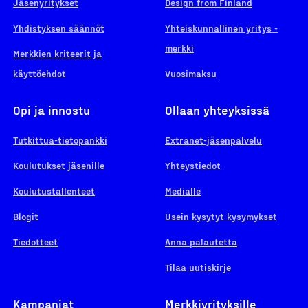
Jäsenyritykset
Design from Finland
Yhdistyksen säännöt
Yhteiskunnallinen yritys -
merkki
Merkkien kriteerit ja
käyttöehdot
Vuosimaksu
Opi ja innostu
Ollaan yhteyksissä
Tutkittua-tietopankki
Extranet-jäsenpalvelu
Koulutukset jäsenille
Yhteystiedot
Koulutustallenteet
Medialle
Blogit
Usein kysytyt kysymykset
Tiedotteet
Anna palautetta
Tilaa uutiskirje
Kampanjat
Merkkiyrityksille