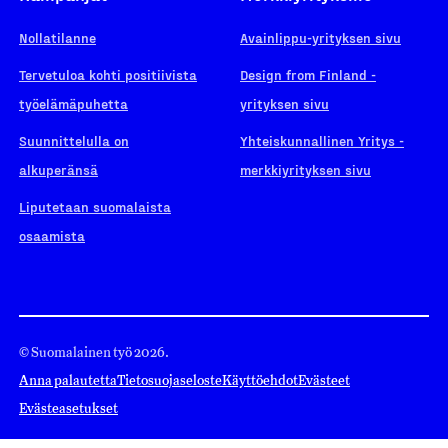
Nollatilanne
Avainlippu-yrityksen sivu
Tervetuloa kohti positiivista
Design from Finland -
työelämäpuhetta
yrityksen sivu
Suunnittelulla on
Yhteiskunnallinen Yritys -
alkuperänsä
merkkiyrityksen sivu
Liputetaan suomalaista
osaamista
© Suomalainen työ 2026.
Anna palautetta
Tietosuojaseloste
Käyttöehdot
Evästeet
Evästeasetukset