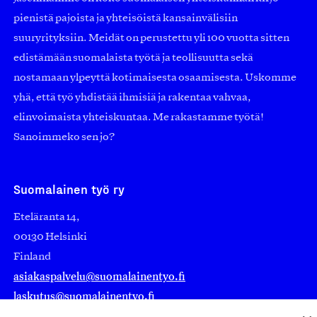
pienistä pajoista ja yhteisöistä kansainvälisiin
suuryrityksiin. Meidät on perustettu yli 100 vuotta sitten
edistämään suomalaista työtä ja teollisuutta sekä
nostamaan ylpeyttä kotimaisesta osaamisesta. Uskomme
yhä, että työ yhdistää ihmisiä ja rakentaa vahvaa,
elinvoimaista yhteiskuntaa. Me rakastamme työtä!
Sanoimmeko sen jo?
Suomalainen työ ry
Eteläranta 14,
00130 Helsinki
Finland
asiakaspalvelu@suomalainentyo.fi
laskutus@suomalainentyo.fi