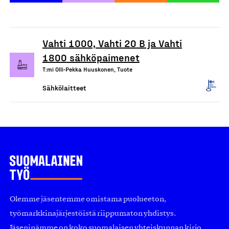
Vahti 1000, Vahti 20 B ja Vahti
1800 sähköpaimenet
T:mi Olli-Pekka Huuskonen, Tuote
Sähkölaitteet
Olemme jäsentemme omistama puolueeton,
työmarkkinajärjestöistä riippumaton yhdistys.
Jäseninämme on koko suomalaisen yhteiskunnan kirjo