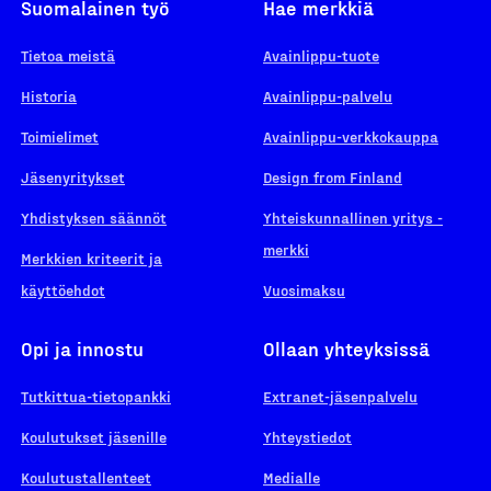
Suomalainen työ
Hae merkkiä
Tietoa meistä
Avainlippu-tuote
Historia
Avainlippu-palvelu
Toimielimet
Avainlippu-verkkokauppa
Jäsenyritykset
Design from Finland
Yhdistyksen säännöt
Yhteiskunnallinen yritys -
merkki
Merkkien kriteerit ja
käyttöehdot
Vuosimaksu
Opi ja innostu
Ollaan yhteyksissä
Tutkittua-tietopankki
Extranet-jäsenpalvelu
Koulutukset jäsenille
Yhteystiedot
Koulutustallenteet
Medialle