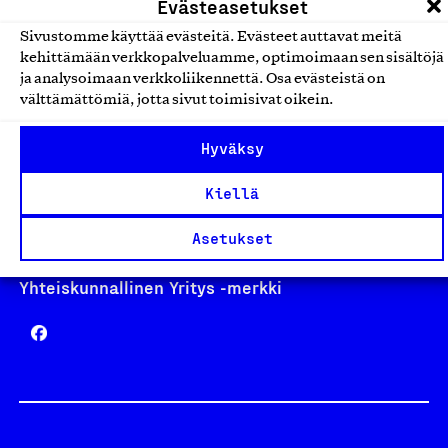
Evästeasetukset
Sivustomme käyttää evästeitä. Evästeet auttavat meitä
kehittämään verkkopalveluamme, optimoimaan sen sisältöjä
Avainlippu
ja analysoimaan verkkoliikennettä. Osa evästeistä on
välttämättömiä, jotta sivut toimisivat oikein.
Hyväksy
Design From Finland
Kiellä
Asetukset
Yhteiskunnallinen Yritys -merkki