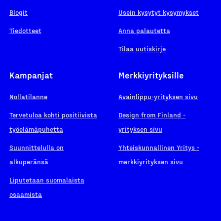
Blogit
Usein kysytyt kysymykset
Tiedotteet
Anna palautetta
Tilaa uutiskirje
Kampanjat
Merkkiyrityksille
Nollatilanne
Avainlippu-yrityksen sivu
Tervetuloa kohti positiivista
Design from Finland -
työelämäpuhetta
yrityksen sivu
Suunnittelulla on
Yhteiskunnallinen Yritys -
alkuperänsä
merkkiyrityksen sivu
Liputetaan suomalaista
osaamista