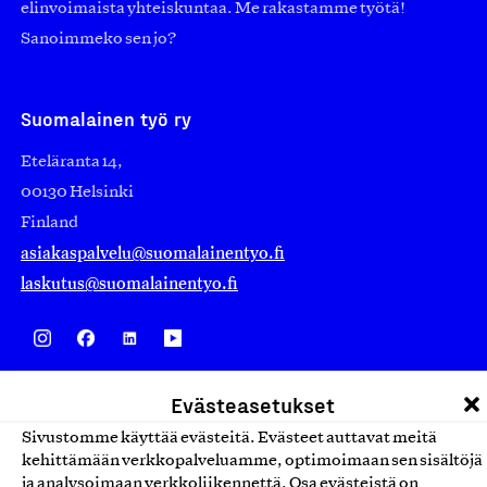
elinvoimaista yhteiskuntaa. Me rakastamme työtä!
Sanoimmeko sen jo?
Suomalainen työ ry
Eteläranta 14,
00130 Helsinki
Finland
asiakaspalvelu@suomalainentyo.fi
laskutus@suomalainentyo.fi
Avainlippu
Evästeasetukset
Sivustomme käyttää evästeitä. Evästeet auttavat meitä
kehittämään verkkopalveluamme, optimoimaan sen sisältöjä
ja analysoimaan verkkoliikennettä. Osa evästeistä on