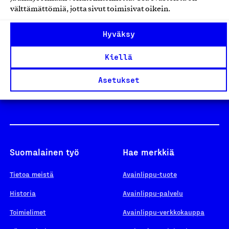
välttämättömiä, jotta sivut toimisivat oikein.
Design From Finland
Hyväksy
Kiellä
Yhteiskunnallinen Yritys -merkki
Asetukset
Suomalainen työ
Hae merkkiä
Tietoa meistä
Avainlippu-tuote
Historia
Avainlippu-palvelu
Toimielimet
Avainlippu-verkkokauppa