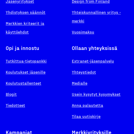
Jäsenyritykset
Design from Finland
Yhdistyksen säännöt
Yhteiskunnallinen yritys -
merkki
Merkkien kriteerit ja
käyttöehdot
Vuosimaksu
Opi ja innostu
Ollaan yhteyksissä
Tutkittua-tietopankki
Extranet-jäsenpalvelu
Koulutukset jäsenille
Yhteystiedot
Koulutustallenteet
Medialle
Blogit
Usein kysytyt kysymykset
Tiedotteet
Anna palautetta
Tilaa uutiskirje
Kampanjat
Merkkiyrityksille