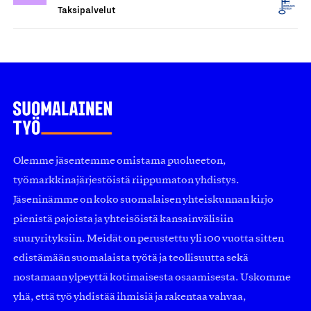
Taksipalvelut
Olemme jäsentemme omistama puolueeton,
työmarkkinajärjestöistä riippumaton yhdistys.
Jäseninämme on koko suomalaisen yhteiskunnan kirjo
pienistä pajoista ja yhteisöistä kansainvälisiin
suuryrityksiin. Meidät on perustettu yli 100 vuotta sitten
edistämään suomalaista työtä ja teollisuutta sekä
nostamaan ylpeyttä kotimaisesta osaamisesta. Uskomme
yhä, että työ yhdistää ihmisiä ja rakentaa vahvaa,