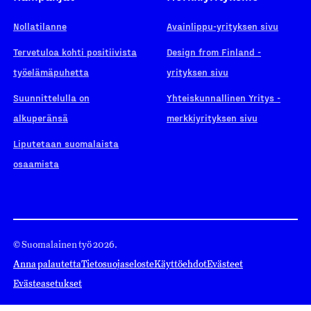
Nollatilanne
Avainlippu-yrityksen sivu
Tervetuloa kohti positiivista
Design from Finland -
työelämäpuhetta
yrityksen sivu
Suunnittelulla on
Yhteiskunnallinen Yritys -
alkuperänsä
merkkiyrityksen sivu
Liputetaan suomalaista
osaamista
© Suomalainen työ 2026.
Anna palautetta
Tietosuojaseloste
Käyttöehdot
Evästeet
Evästeasetukset