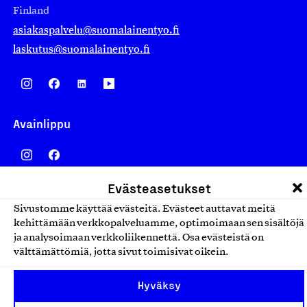
Finland
asiakaspalvelu@suomalainentyo.fi
laskutus@suomalainentyo.fi
Avainlippu
Evästeasetukset
Design From Finland
Sivustomme käyttää evästeitä. Evästeet auttavat meitä
kehittämään verkkopalveluamme, optimoimaan sen sisältöjä
ja analysoimaan verkkoliikennettä. Osa evästeistä on
välttämättömiä, jotta sivut toimisivat oikein.
Yhteiskunnallinen Yritys -merkki
Hyväksy