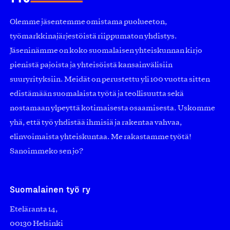
Olemme jäsentemme omistama puolueeton,
työmarkkinajärjestöistä riippumaton yhdistys.
Jäseninämme on koko suomalaisen yhteiskunnan kirjo
pienistä pajoista ja yhteisöistä kansainvälisiin
suuryrityksiin. Meidät on perustettu yli 100 vuotta sitten
edistämään suomalaista työtä ja teollisuutta sekä
nostamaan ylpeyttä kotimaisesta osaamisesta. Uskomme
yhä, että työ yhdistää ihmisiä ja rakentaa vahvaa,
elinvoimaista yhteiskuntaa. Me rakastamme työtä!
Sanoimmeko sen jo?
Suomalainen työ ry
Eteläranta 14,
00130 Helsinki