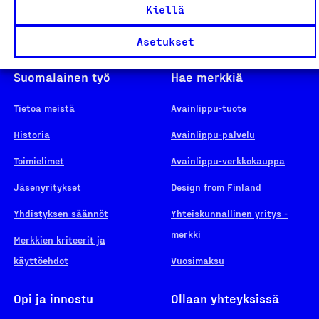
Kiellä
Asetukset
Suomalainen työ
Hae merkkiä
Tietoa meistä
Avainlippu-tuote
Historia
Avainlippu-palvelu
Toimielimet
Avainlippu-verkkokauppa
Jäsenyritykset
Design from Finland
Yhdistyksen säännöt
Yhteiskunnallinen yritys -
merkki
Merkkien kriteerit ja
käyttöehdot
Vuosimaksu
Opi ja innostu
Ollaan yhteyksissä