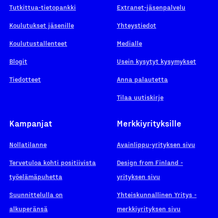
Tutkittua-tietopankki
Extranet-jäsenpalvelu
Koulutukset jäsenille
Yhteystiedot
Koulutustallenteet
Medialle
Blogit
Usein kysytyt kysymykset
Tiedotteet
Anna palautetta
Tilaa uutiskirje
Kampanjat
Merkkiyrityksille
Nollatilanne
Avainlippu-yrityksen sivu
Tervetuloa kohti positiivista
Design from Finland -
työelämäpuhetta
yrityksen sivu
Suunnittelulla on
Yhteiskunnallinen Yritys -
alkuperänsä
merkkiyrityksen sivu