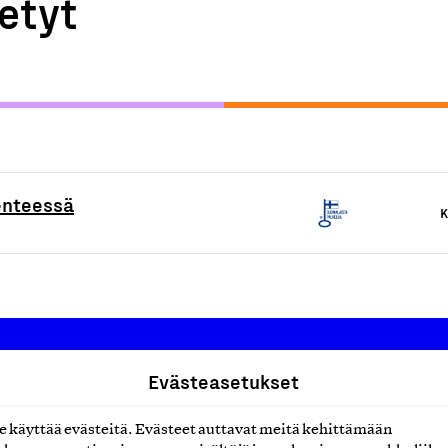
etyt
kenteessä
K
Evästeasetukset
Suomalainen työ ry
käyttää evästeitä. Evästeet auttavat meitä kehittämään