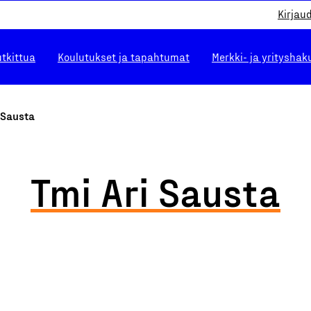
Kirjau
utkittua
Koulutukset ja tapahtumat
Merkki- ja yrityshak
 Sausta
Tmi Ari Sausta