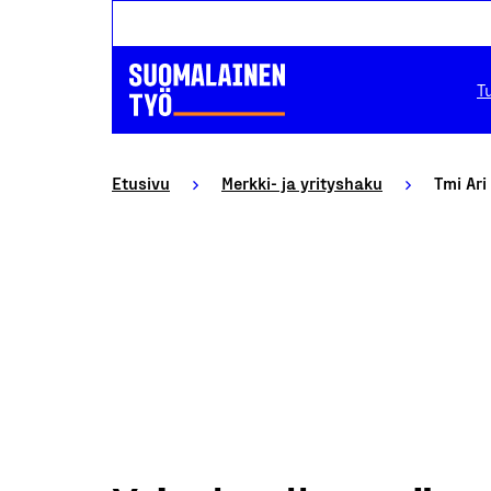
T
Etusivu
Merkki- ja yrityshaku
Tmi Ari