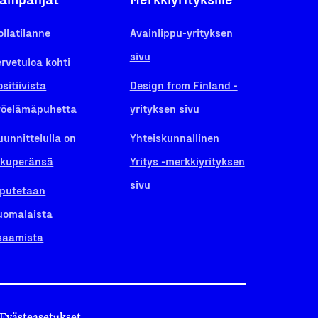
ollatilanne
Avainlippu-yrityksen
sivu
ervetuloa kohti
ositiivista
Design from Finland -
yöelämäpuhetta
yrityksen sivu
uunnittelulla on
Yhteiskunnallinen
lkuperänsä
Yritys -merkkiyrityksen
sivu
iputetaan
uomalaista
saamista
Evästeasetukset