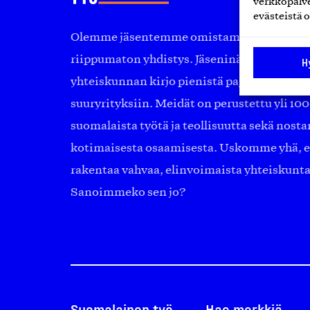
verkkopalve
evästeistä o
Olemme jäsentemme omistama puolueeton, 
riippumaton yhdistys. Jäseninämme on ko
H
yhteiskunnan kirjo pienistä pajoista ja yhte
suuryrityksiin. Meidät on perustettu yli 10
suomalaista työtä ja teollisuutta sekä nost
kotimaisesta osaamisesta. Uskomme yhä, ett
rakentaa vahvaa, elinvoimaista yhteiskunt
Sanoimmeko sen jo?
Suomalainen työ
Hae merkkiä