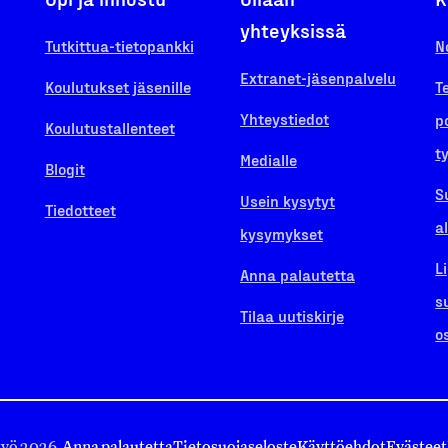
yhteyksissä
Tutkittua-tietopankki
N
Extranet-jäsenpalvelu
Koulutukset jäsenille
T
Yhteystiedot
p
Koulutustallenteet
t
Medialle
Blogit
S
Usein kysytyt
Tiedotteet
a
kysymykset
L
Anna palautetta
s
Tilaa uutiskirje
o
työ 2026.
Anna palautetta
Tietosuojaseloste
Käyttöehdot
Evästeet