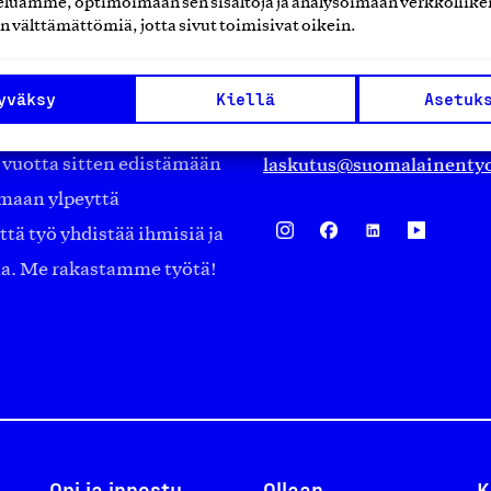
luamme, optimoimaan sen sisältöjä ja analysoimaan verkkoliike
Eteläranta 14,
n välttämättömiä, jotta sivut toimisivat oikein.
työmarkkinajärjestöistä
00130 Helsinki
ko suomalaisen
Finland
yväksy
Kiellä
Asetuk
asiakaspalvelu@suomalai
isöistä kansainvälisiin
laskutus@suomalainentyo
0 vuotta sitten edistämään
amaan ylpeyttä
ä työ yhdistää ihmisiä ja
aa. Me rakastamme työtä!
Opi ja innostu
Ollaan
K