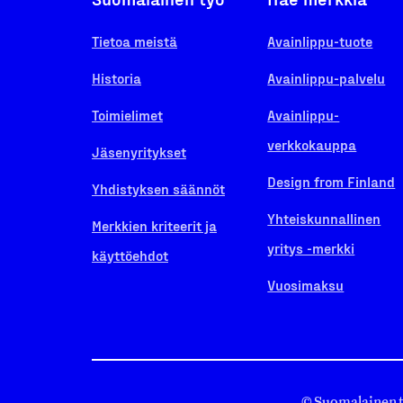
Tietoa meistä
Avainlippu-tuote
Historia
Avainlippu-palvelu
Toimielimet
Avainlippu-
verkkokauppa
Jäsenyritykset
Design from Finland
Yhdistyksen säännöt
Yhteiskunnallinen
Merkkien kriteerit ja
yritys -merkki
käyttöehdot
Vuosimaksu
© Suomalainen 