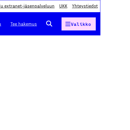
du extranet-jäsenpalveluun
UKK
Yhteystiedot
u
Tee hakemus
Valikko