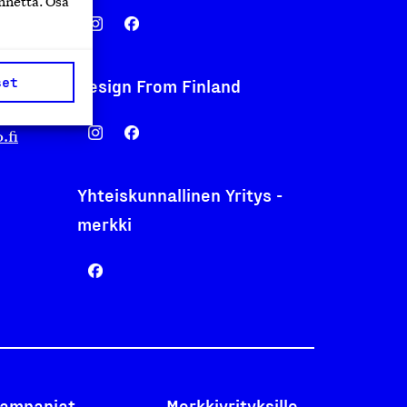
nnettä. Osa
set
Design From Finland
nentyo.fi
.fi
Yhteiskunnallinen Yritys -
merkki
ampanjat
Merkkiyrityksille